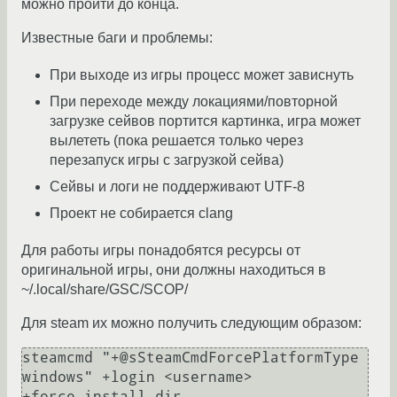
можно пройти до конца.
Известные баги и проблемы:
При выходе из игры процесс может зависнуть
При переходе между локациями/повторной
загрузке сейвов портится картинка, игра может
вылететь (пока решается только через
перезапуск игры с загрузкой сейва)
Сейвы и логи не поддерживают UTF-8
Проект не собирается clang
Для работы игры понадобятся ресурсы от
оригинальной игры, они должны находиться в
~/.local/share/GSC/SCOP/
Для steam их можно получить следующим образом:
steamcmd "+@sSteamCmdForcePlatformType 
windows" +login <username> 
+force_install_dir 