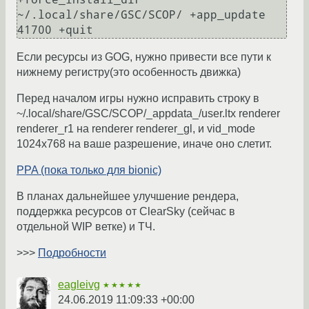
~/.local/share/GSC/SCOP/ +app_update 
Если ресурсы из GOG, нужно привести все пути к
нижнему регистру(это особенность движка)
Перед началом игры нужно исправить строку в
~/.local/share/GSC/SCOP/_appdata_/user.ltx renderer
renderer_r1 на renderer renderer_gl, и vid_mode
1024x768 на ваше разрешение, иначе оно слетит.
PPA (пока только для bionic)
В планах дальнейшее улучшение рендера,
поддержка ресурсов от ClearSky (сейчас в
отдельной WIP ветке) и TЧ.
>>>
Подробности
eagleivg
★★★★★
24.06.2019 11:09:33 +00:00