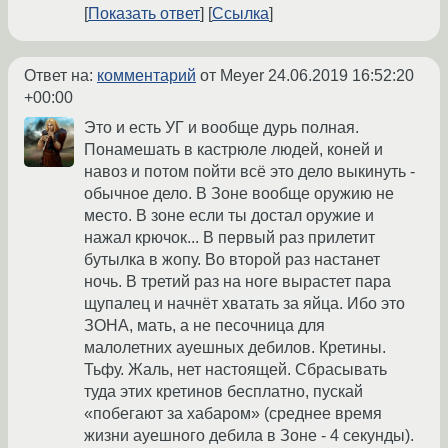
Показать ответ
Ссылка
Ответ на:
комментарий
от Meyer
24.06.2019 16:52:20
+00:00
Это и есть УГ и вообще дурь полная.
Понамешать в кастрюле людей, коней и
навоз и потом пойти всё это дело выкинуть -
обычное дело. В Зоне вообще оружию не
место. В зоне если ты достал оружие и
нажал крючок... В первый раз прилетит
бутылка в жопу. Во второй раз настанет
ночь. В третий раз на ноге вырастет пара
щупалец и начнёт хватать за яйца. Ибо это
ЗОНА, мать, а не песочница для
малолетних ауешных дебилов. Кретины.
Тьфу. Жаль, нет настоящей. Сбрасывать
туда этих кретинов бесплатно, пускай
«побегают за хабаром» (среднее время
жизни ауешного дебила в Зоне - 4 секунды).