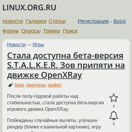
LINUX.ORG.RU
Новости
Галерея
Статьи
Регистрация
-
Вход
Форум
Опросы
Трекер
Поиск
Новости
—
Игры
Стала доступна бета-версия
S.T.A.L.K.E.R. Зов припяти на
движке OpenXRay
beta
,
openxray
,
stalker
После полу-годовой работы над
стабильностью, стала доступна бета-версия
4
игрового движка OpenXRay.
Побеждены случайные вылеты, улучшен
4
рендер (ближе к ванильной картинке), игру