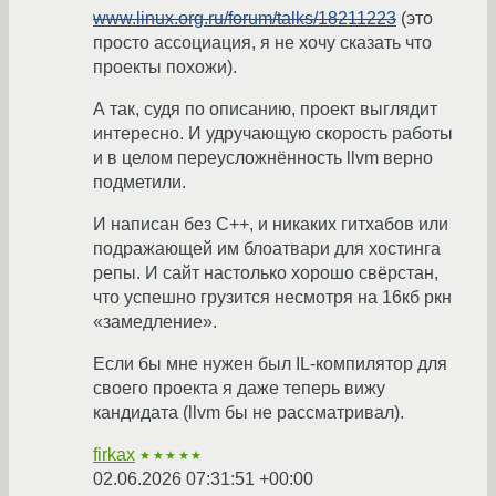
www.linux.org.ru/forum/talks/18211223
(это
просто ассоциация, я не хочу сказать что
проекты похожи).
А так, судя по описанию, проект выглядит
интересно. И удручающую скорость работы
и в целом переусложнённость llvm верно
подметили.
И написан без С++, и никаких гитхабов или
подражающей им блоатвари для хостинга
репы. И сайт настолько хорошо свёрстан,
что успешно грузится несмотря на 16кб ркн
«замедление».
Если бы мне нужен был IL-компилятор для
своего проекта я даже теперь вижу
кандидата (llvm бы не рассматривал).
firkax
★★★★★
02.06.2026 07:31:51 +00:00