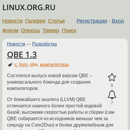
LINUX.ORG.RU
Новости
Галерея
Статьи
Регистрация
-
Вход
Форум
Опросы
Трекер
Поиск
Новости
—
Разработка
QBE 1.3
c
,
llvm
,
qbe
,
компиляторы
Состоялся выпуск новой версии QBE –
универсального бэкенда для создания
0
компиляторов.
От ближайшего аналога (LLVM) QBE
7
отличается намного более простой кодовой
базой, высокими скоростью работы и сборки (сам
QBE собирается из исходников меньше чем за
секунду на Core2Duo) и более дружелюбным для