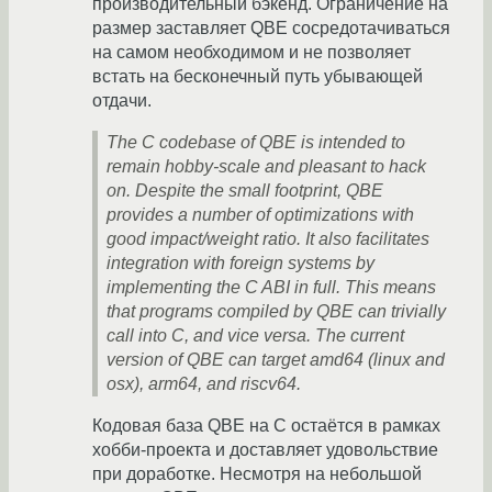
производительный бэкенд. Ограничение на
размер заставляет QBE сосредотачиваться
на самом необходимом и не позволяет
встать на бесконечный путь убывающей
отдачи.
The C codebase of QBE is intended to
remain hobby-scale and pleasant to hack
on. Despite the small footprint, QBE
provides a number of optimizations with
good impact/weight ratio. It also facilitates
integration with foreign systems by
implementing the C ABI in full. This means
that programs compiled by QBE can trivially
call into C, and vice versa. The current
version of QBE can target amd64 (linux and
osx), arm64, and riscv64.
Кодовая база QBE на C остаётся в рамках
хобби-проекта и доставляет удовольствие
при доработке. Несмотря на небольшой