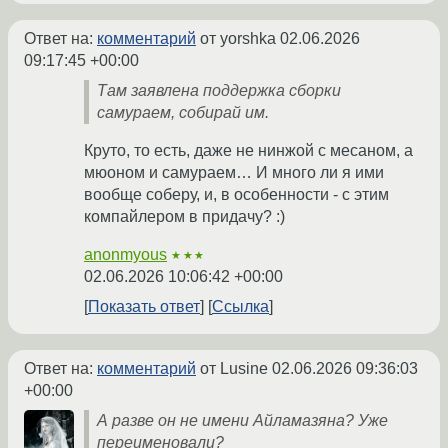
Ответ на:
комментарий
от yorshka
02.06.2026
09:17:45 +00:00
Там заявлена поддержка сборки
самураем, собирай им.
Круто, то есть, даже не нинжой с месаном, а
мюоном и самураем… И много ли я ими
вообще соберу, и, в особенности - с этим
компайлером в придачу? :)
anonmyous
★★★
02.06.2026 10:06:42 +00:00
Показать ответ
Ссылка
Ответ на:
комментарий
от Lusine
02.06.2026 09:36:03
+00:00
А разве он не имени Айламазяна? Уже
переименовали?