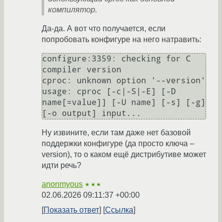
компилятор.
Да-да. А вот что получается, если
попробовать конфигуре на него натравить:
configure:3359: checking for C 
compiler version

cproc: unknown option '--version'

usage: cproc [-c|-S|-E] [-D 
name[=value]] [-U name] [-s] [-g] 
Ну извините, если там даже нет базовой
поддержки конфигуре (да просто ключа –
version), то о каком ещё дистрибутиве может
идти речь?
anonmyous
★★★
02.06.2026 09:11:37 +00:00
Показать ответ
Ссылка