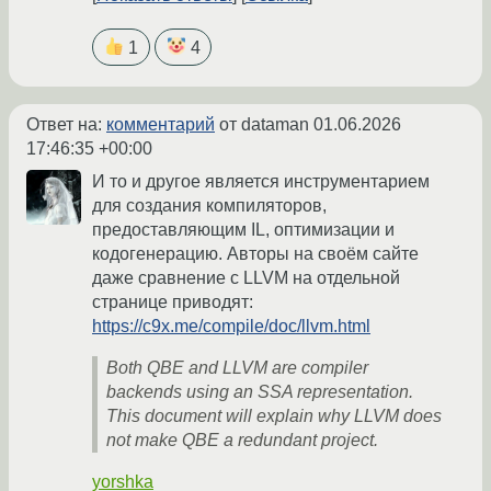
1
4
Ответ на:
комментарий
от dataman
01.06.2026
17:46:35 +00:00
И то и другое является инструментарием
для создания компиляторов,
предоставляющим IL, оптимизации и
кодогенерацию. Авторы на своём сайте
даже сравнение с LLVM на отдельной
странице приводят:
https://c9x.me/compile/doc/llvm.html
Both QBE and LLVM are compiler
backends using an SSA representation.
This document will explain why LLVM does
not make QBE a redundant project.
yorshka