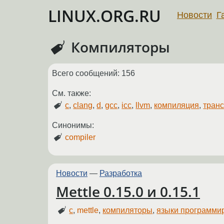
LINUX.ORG.RU
Новости
Г
Компиляторы
Всего сообщений: 156
См. также:
c
,
clang
,
d
,
gcc
,
icc
,
llvm
,
компиляция
,
тран
Синонимы:
compiler
Новости
—
Разработка
Mettle 0.15.0 и 0.15.1
c
,
mettle
,
компиляторы
,
языки программи