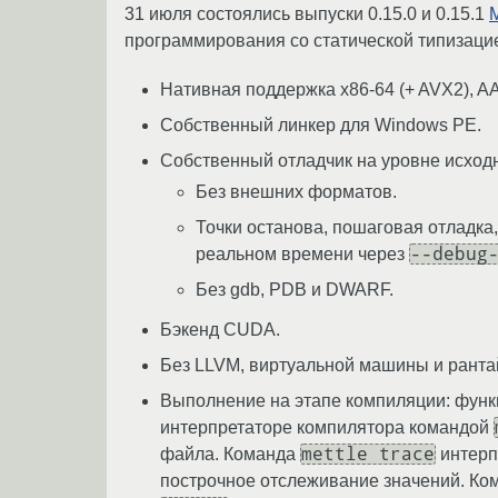
31 июля состоялись выпуски 0.15.0 и 0.15.1
M
программирования со статической типизаци
Нативная поддержка x86-64 (+ AVX2), AA
Собственный линкер для Windows PE.
Собственный отладчик на уровне исходн
Без внешних форматов.
Точки останова, пошаговая отладка,
--debug
реальном времени через
Без gdb, PDB и DWARF.
Бэкенд CUDA.
Без LLVM, виртуальной машины и ранта
Выполнение на этапе компиляции: функ
интерпретаторе компилятора командой
mettle trace
файла. Команда
интерп
построчное отслеживание значений. К