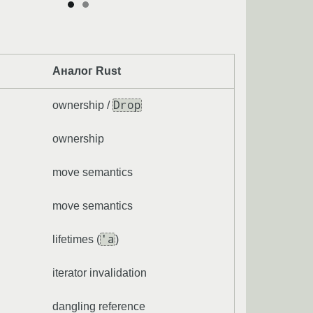
Аналог Rust
Drop
ownership /
ownership
move semantics
move semantics
'a
lifetimes (
)
iterator invalidation
dangling reference