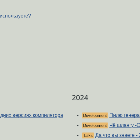
используете?
2024
едних версиях компилятора
Пилю генера
Development
Чё шлангу -O
Development
Да что вы знаете -
Talks