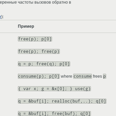
меренные частоты вызовов обратно в
r
):
Пример
free(p); p[0]
free(p); free(p)
q = p; free(q); p[0]
consume(p); p[0]
consume
p
where
frees
{ var x; g = &x[0]; } use(g)
q = &buf[i]; realloc(buf,..); q[0]
q = &buf[i]; free(buf); q[0]