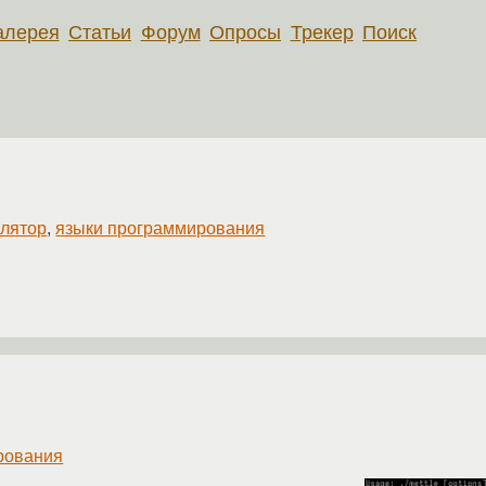
алерея
Статьи
Форум
Опросы
Трекер
Поиск
слятор
,
языки программирования
рования