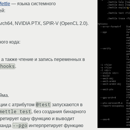
ettle
— языка системного
ей:
rch64, NVIDIA PTX, SPIR-V (OpenCL 2.0).
ого кода:
 а также чтение и запись переменных в
-hooks
.
йма.
@test
ции с атрибутом
запускаются в
mettle test
, без создания бинарного
ретирует одну функцию и выводит
--pgo
оманда
интерпретирует функцию