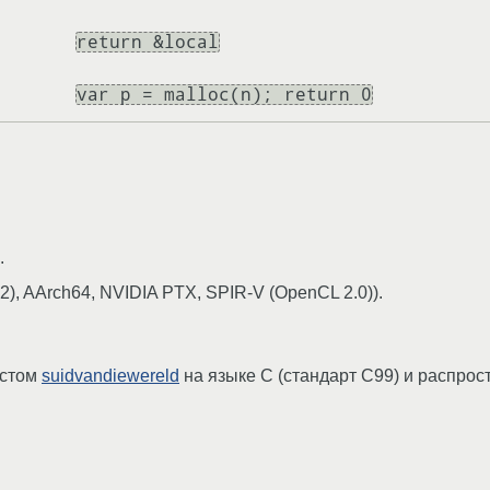
return &local
var p = malloc(n); return 0
.
), AArch64, NVIDIA PTX, SPIR-V (OpenCL 2.0)).
истом
suidvandiewereld
на языке C (стандарт C99) и распрос