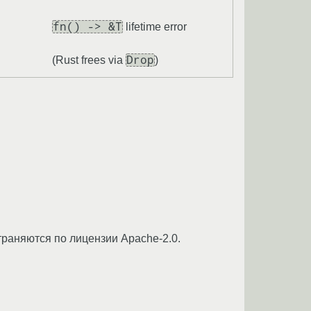
fn() -> &T
lifetime error
Drop
(Rust frees via
)
траняются по лицензии Apache-2.0.