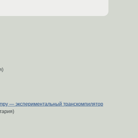
я)
umpy — экспериментальный транскомпилятор
тария)