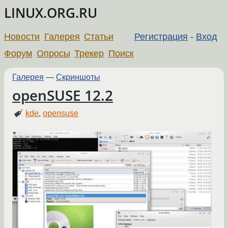
LINUX.ORG.RU
Новости
Галерея
Статьи
Регистрация
-
Вход
Форум
Опросы
Трекер
Поиск
Галерея
—
Скриншоты
openSUSE 12.2
kde
,
opensuse