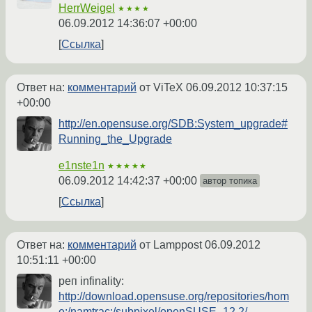
HerrWeigel
★★★★
06.09.2012 14:36:07 +00:00
Ссылка
Ответ на:
комментарий
от ViTeX
06.09.2012 10:37:15
+00:00
http://en.opensuse.org/SDB:System_upgrade#
Running_the_Upgrade
e1nste1n
★★★★★
06.09.2012 14:42:37 +00:00
автор топика
Ссылка
Ответ на:
комментарий
от Lamppost
06.09.2012
10:51:11 +00:00
реп infinality:
http://download.opensuse.org/repositories/hom
e:/namtrac:/subpixel/openSUSE_12.2/