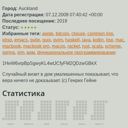
Город:
Auckland
Дата регистрации:
07.12.2008 07:40:42 +00:00
Последнее посещение:
2019
Статус:
★★★★★
Избранные теги:
apple
,
bitcoin
,
clojure
,
common lisp
,
elisp
,
emacs
,
guile
,
guix
,
gvim
,
haskell
,
java
,
kotlin
,
lisp
,
mac
,
macbook
,
macbook pro
,
macos
,
racket
,
rust
,
scala
,
scheme
,
spring
,
vim
,
вим
,
функциональное программирование
1HeW6vrpBpSgwyKL4wtJCfyFM2QDzwGBkX
Случайный визит в дом умалишенных показывает, что
вера ничего не доказывает. (с) Генрих Гейне
Статистика
март
апрель
май
июнь
июль
август