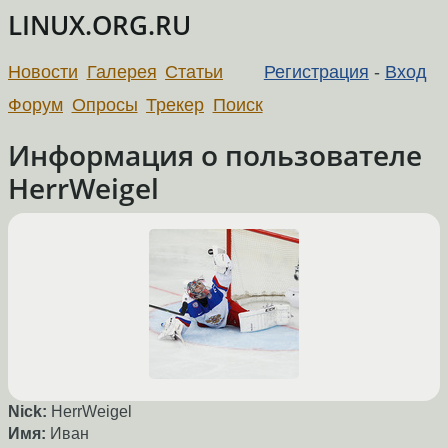
LINUX.ORG.RU
Новости
Галерея
Статьи
Регистрация
-
Вход
Форум
Опросы
Трекер
Поиск
Информация о пользователе
HerrWeigel
Nick:
HerrWeigel
Имя:
Иван