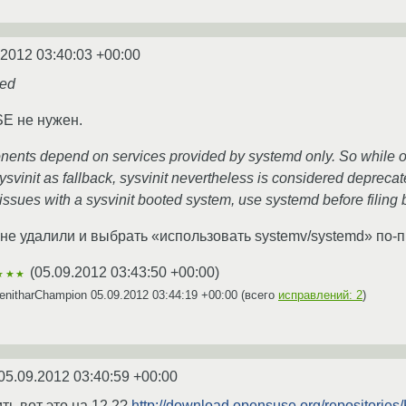
.2012 03:40:03 +00:00
ted
SE не нужен.
nts depend on services provided by systemd only. So while op
ysvinit as fallback, sysvinit nevertheless is considered depreca
 issues with a sysvinit booted system, use systemd before filing 
го не удалили и выбрать «использовать systemv/systemd» по
(
05.09.2012 03:43:50 +00:00
)
★★★
enitharChampion
05.09.2012 03:44:19 +00:00
(всего
исправлений: 2
)
05.09.2012 03:40:59 +00:00
ить вот это на 12.2?
http://download.opensuse.org/repositor