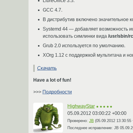
LibreOffice 3.5.
GCC 4.7.
В дистрибутив включено значительное ко
Systemd 44 — добавляет возможность и
использовать симлинки вида
/usr/sbin/r
Grub 2.0 используется по умолчанию.
XOrg 1.12 с поддержкой мультитача и н
Скачать
Have a lot of fun!
>>>
Подробности
HighwayStar
★★★★★
05.09.2012 03:00:22 +00:00
Проверено:
JB
(
05.09.2012 13:30:55
Последнее исправление: JB
05.09.2