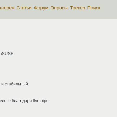
алерея
Статьи
Форум
Опросы
Трекер
Поиск
enSUSE.
й и стабильный.
лезе благодаря llvmpipe.