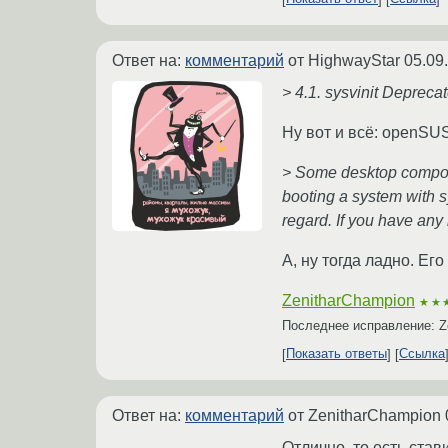
Ответ на:
комментарий
от HighwayStar
05.09
> 4.1. sysvinit Depreca
Ну вот и всё: openSU
> Some desktop compone
booting a system with s
regard. If you have any
А, ну тогда ладно. Е
ZenitharChampion
★★
Последнее исправление: Z
Показать ответы
Ссылка
Ответ на:
комментарий
от ZenitharChampion
Отлично, то есть став