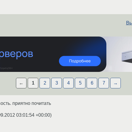
Вы
←
1
2
3
4
5
6
7
→
вость. приятно почитать
09.2012 03:01:54 +00:00
)