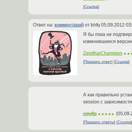
Ссылка
Ответ на:
комментарий
от bhfq
05.09.2012 03
Я бы пока не подтвер
изменившиеся версии
ZenitharChampion
★★
Показать ответ
Ссылка
А как правильно уста
session с зависимост
cinyflo
(
05.09.
★★★★★
Показать ответы
Ссылка