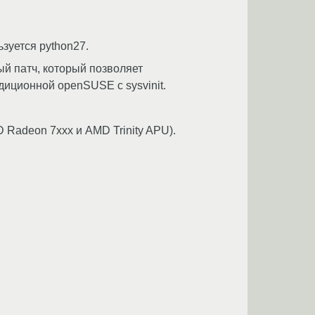
зуется python27.
й патч, который позволяет
диционной openSUSE с sysvinit.
 Radeon 7xxx и AMD Trinity APU).