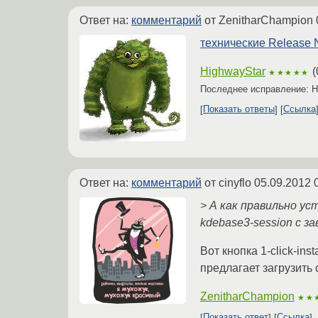
Ответ на:
комментарий
от ZenitharChampion
технические Release 
HighwayStar
(
★★★★★
Последнее исправление: H
Показать ответы
Ссылка
Ответ на:
комментарий
от cinyflo
05.09.2012 
> А как правильно у
kdebase3-session с 
Вот кнопка 1-click-insta
предлагает загрузить 
ZenitharChampion
★★
Показать ответ
Ссылка