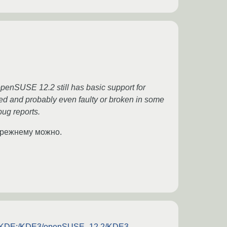
enSUSE 12.2 still has basic support for
ted and probably even faulty or broken in some
bug reports.
-прежнему можно.
ies/KDE:/KDE3/openSUSE_12.2/KDE3-