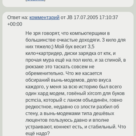
Ответ на:
комментарий
от JB
17.07.2005 17:10:37
+00:00
Не зря говорят, что компьютерщики в
большинстве очкастые доходяги. 3 кило для
них тяжело;) Мой бук весит 3,5
кило+картридер, диски зарядка от кпк, и
прочая мура ещё на пол кило, и за спиной, в
рюкзаке это таскать совсем не
обременительно. Что же касается
обсираний вынь-модемов, дело вкуса
каждого, у меня за всю историю был всего
один хард модем, говёный xircom для буков
pcmcia, который с ланом объединён, говно
редкостное, недавно со злости разбил об
стену, а вынь-модемами типа дешёвых
люцентов пользуюсь давно и вполне
устраивают, коннект есть, и стабильный. Что
ещё надо?