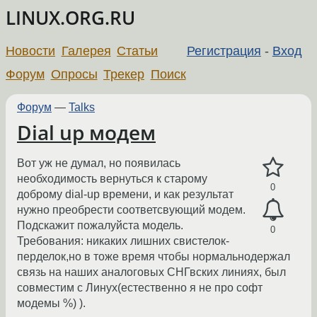
LINUX.ORG.RU
Новости
Галерея
Статьи
Регистрация
-
Вход
Форум
Опросы
Трекер
Поиск
Форум
—
Talks
Dial up модем
Вот уж не думал, но появилась
необходимость вернуться к старому
0
доброму dial-up времени, и как результат
нужно преобрести соответсвующий модем.
Подскажит пожалуйста модель.
0
Требования: никаких лишних свистелок-
перделок,но в тоже время чтобы нормальнодержал
связь на наших аналоговых СНГвских линиях, был
совместим с Линух(естественно я не про софт
модемы %) ).