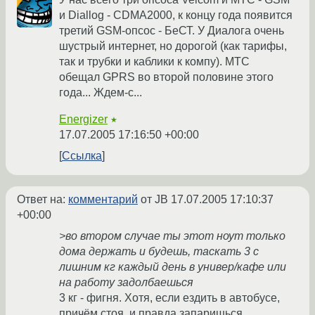
и Diallog - CDMA2000, к концу года появится
третий GSM-опсос - БеСТ. У Диалога очень
шустрый интернет, но дорогой (как тарифы,
так и трубки и каблики к компу). МТС
обещал GPRS во второй половине этого
года... Ждем-с...
Energizer
★
17.07.2005 17:16:50 +00:00
Ссылка
Ответ на:
комментарий
от JB
17.07.2005 17:10:37
+00:00
>во втором случае ты этот ноут только
дома держать и будешь, таскать 3 с
лишним кг каждый день в универ/кафе или
на работу задолбаешься
3 кг - фигня. Хотя, если ездить в автобусе,
причём стоя, и правда запаришься.