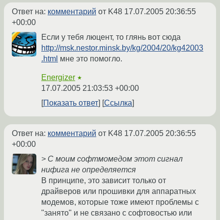
Ответ на:
комментарий
от K48
17.07.2005 20:36:55
+00:00
Если у тебя люцент, то глянь вот сюда
http://msk.nestor.minsk.by/kg/2004/20/kg42003
.html
мне это помогло.
Energizer
★
17.07.2005 21:03:53 +00:00
Показать ответ
Ссылка
Ответ на:
комментарий
от K48
17.07.2005 20:36:55
+00:00
> С моим софтмомедом этот сигнал
нифига не определяется
В принципе, это зависит только от
драйверов или прошивки для аппаратных
модемов, которые тоже имеют проблемы с
"занято" и не связано с софтовостью или