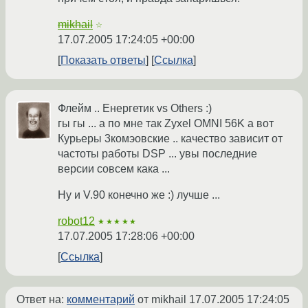
mikhail
☆
17.07.2005 17:24:05 +00:00
Показать ответы
Ссылка
Флейм .. Енергетик vs Others :)
гы гы ... а по мне так Zyxel OMNI 56K а вот
Курьеры 3комэовские .. качество зависит от
частоты работы DSP ... увы последние
версии совсем кака ...
Ну и V.90 конечно же :) лучше ...
robot12
★★★★★
17.07.2005 17:28:06 +00:00
Ссылка
Ответ на:
комментарий
от mikhail
17.07.2005 17:24:05