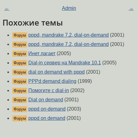
←
Admin
→
Похожие темы
pppd, mandrake 7.2, dial-on-demand
(2001)
Форум
pppd, mandrake 7.2, dial-on-demand
(2001)
Форум
Инет лагает
(2005)
Форум
Dial-in сервер на Mandrake 10.1
(2005)
Форум
dial on demand with pppd
(2001)
Форум
PPPd demand dialing
(1999)
Форум
Помогите с dial-in
(2002)
Форум
Dial on demand
(2001)
Форум
pppd on-demand
(2003)
Форум
pppd on demand
(2001)
Форум