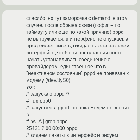
спасибо. но тут заморочка с demand: в этом
случае, после обрыва связи (пофиг -- по
таймауту или еще по какой причине) pppd
не выгружается, и интерфейс не опускает, а
продолжает висеть, ожидая пакета на своем
интерфейсе, чтоб при поступлении оного
начать устанавливать соединение с
провайдером. единственное что в
"неактивном состоянии" pppd не привязан к
модему (/dev/ttyS0)
вот:
/* запускаю pppd */
# ifup ppp0
/* запустился pppd, но пока модем не звонит
*/
# ps -A | grep pppd
25421 ? 00:00:00 pppd
/* кидаем пакеты в интерфейс и рисуем