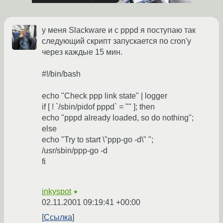
у меня Slackware и с pppd я поступаю так
следующий скрипт запускается по cron'у
через каждые 15 мин.
#!/bin/bash
echo "Check ppp link state" | logger
if [ ! `/sbin/pidof pppd` = "" ]; then
echo "pppd already loaded, so do nothing";
else
echo "Try to start \"ppp-go -d\" ";
/usr/sbin/ppp-go -d
fi
inkyspot
★
02.11.2001 09:19:41 +00:00
Ссылка