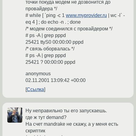
точки покуда модем не дозвонится до
провайдера */
# while [ `ping -c 1
www.myprovider.ru
| wc -l` -
eq 4 ] ; do echo -n . ; done
/* модем соединился с провайдером */
# ps -A | grep pppd
25421 ttyS0 00:00:00 pppd
/* связь оборвалась */
# ps -A | grep pppd
25421 ? 00:00:00 pppd
anonymous
02.11.2001 13:09:42 +00:00
Ссылка
Ну неправильно ты его запускаешь.
где ж тут demand?
На счет mandrake не скажу, а у меня есть
скриптик