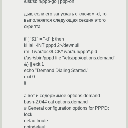
/usr/sbin/ppp-go | ppp-on
дык, если его запускать с ключем -d, то
выполняется следующая секция этого
скрипта
if [ "$1" = "-d" ]; then
killall -INT pppd 2>/dev/null
rm -f /var/lock/LCK* /var/run/ppp*.pid
(/usr/sbin/pppd file "/etc/ppp/options.demand"
&) || exit 1
echo "Demand Dialing Started."
exit 0
fi
а вот и содержимое options.demand
bash-2.04# cat options.demand
# General configuration options for PPPD:
lock
defaultroute
noipdefault