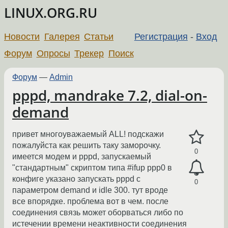
LINUX.ORG.RU
Новости
Галерея
Статьи
Регистрация
-
Вход
Форум
Опросы
Трекер
Поиск
Форум
—
Admin
pppd, mandrake 7.2, dial-on-
demand
привет многоуважаемый ALL! подскажи
пожалуйста как решить таку заморочку.
0
имеется модем и pppd, запускаемый
"стандартным" скриптом типа #ifup ppp0 в
конфиге указано запускать pppd с
0
параметром demand и idle 300. тут вроде
все впорядке. проблема вот в чем. после
соединения связь может оборваться либо по
истечении времени неактивности соединения