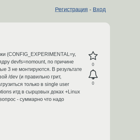
Регистрация
-
Вход
грузки (CONFIG_EXPERIMENTAL=y,
ру devfs=nomount, по причине
0
ные 3 не монтируются. В результате
ой /dev (и правильно грит,
0
рузиться только в single user
ptions итд в сырцовых доках +Linux
вопрос - суммарно что надо