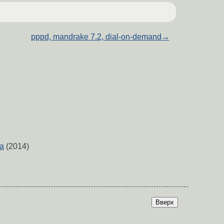
pppd, mandrake 7.2, dial-on-demand
→
а
(2014)
Вверх