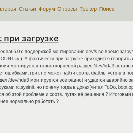
алерея
Статьи
Форум
Опросы
Трекер
Поиск
t при загрузке
 Redhat 6.0 с поддержкой монтирования devfs во время за
y ). А фактически при загрузке приходится говорить яд
ания монтируется только корневой раздел /dev/hda3,осталь
т ошибками, грит, не может найти соотв. файлы устр-в в нов
дел /dev/hda3 монтируется все равно) и удается аварийно заг
ками rc.sysinit, но почему тогда в доках(читал ToDo, boot.o
ся об этой проблеме и соотв. путях её решения ? Итоговый 
енее нормально работать ?