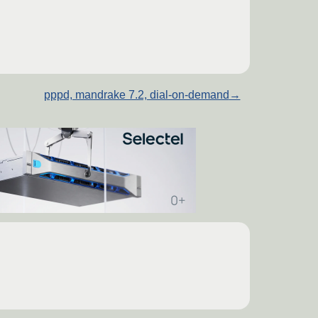
pppd, mandrake 7.2, dial-on-demand
→