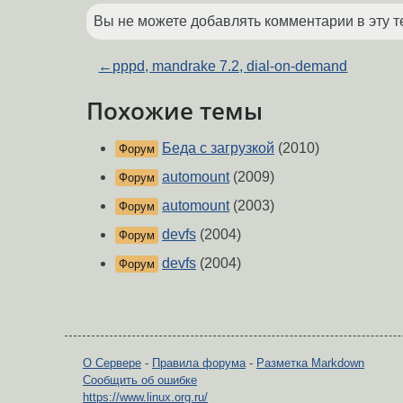
Вы не можете добавлять комментарии в эту т
←
pppd, mandrake 7.2, dial-on-demand
Похожие темы
Беда с загрузкой
(2010)
Форум
automount
(2009)
Форум
automount
(2003)
Форум
devfs
(2004)
Форум
devfs
(2004)
Форум
О Сервере
-
Правила форума
-
Разметка Markdown
Сообщить об ошибке
https://www.linux.org.ru/