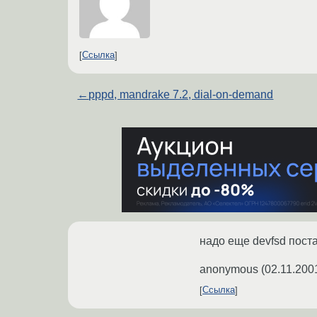
Ссылка
←
pppd, mandrake 7.2, dial-on-demand
надо еще devfsd поста
anonymous
(
02.11.200
Ссылка