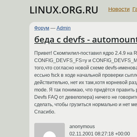
LINUX.ORG.RU
Новости
Г
Форум
—
Admin
беда с devfs - automoun
Привет! Скомпилил-поставил ядро 2.4.9 на
CONFIG_DEVFS_FS=y и CONFIG_DEVFS_MOUNT=
того,что согласно новой схеме devfs-именов
ессьно fsck в ходе начальной проверки сыпле
действительно, нет их там,хотя корневой раз
mode. Я так понимаю, что придётся править ру
Devfs FAQ от девелопера) ничего не говорит
сделать, чтобы грузиться нормально и нет м
Спасибо.
anonymous
02.11.2001 08:27:18 +00:00