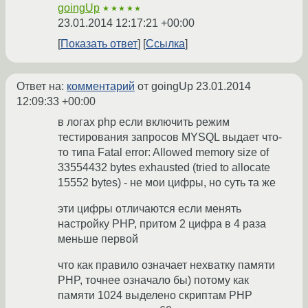
goingUp
★★★★★
23.01.2014 12:17:21 +00:00
Показать ответ
Ссылка
Ответ на:
комментарий
от goingUp
23.01.2014
12:09:33 +00:00
в логах php если включить режим
тестирования запросов MYSQL выдает что-
то типа Fatal error: Allowed memory size of
33554432 bytes exhausted (tried to allocate
15552 bytes) - не мои цифры, но суть та же
эти цифры отличаются если менять
настройку PHP, притом 2 цифра в 4 раза
меньше первой
что как правило означает нехватку памяти
PHP, точнее означало бы) потому как
памяти 1024 выделено скриптам PHP