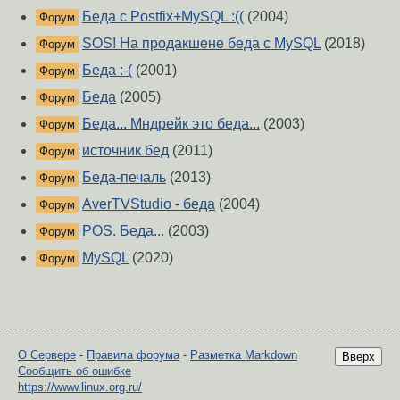
Беда с Postfix+MySQL :((
(2004)
Форум
SOS! На продакшене беда с MySQL
(2018)
Форум
Беда :-(
(2001)
Форум
Беда
(2005)
Форум
Беда... Мндрейк это беда...
(2003)
Форум
источник бед
(2011)
Форум
Беда-печаль
(2013)
Форум
AverTVStudio - беда
(2004)
Форум
POS. Беда...
(2003)
Форум
MySQL
(2020)
Форум
О Сервере
-
Правила форума
-
Разметка Markdown
Вверх
Сообщить об ошибке
https://www.linux.org.ru/