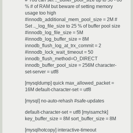
% # of RAM but beware of setting memory
usage too high
#innodb_additional_mem_pool_size = 2M #
Set .._log_file_size to 25 % of buffer pool size
#innodb_log_file_size = 5M
#innodb_log_buffer_size = 8M
innodb_flush_log_at_trx_commit = 2
#innodb_lock_wait_timeout = 50
innodb_flush_method=O_DIRECT
innodb_buffer_pool_size = 256M character-
set-server = utf8
[mysqldump] quick max_allowed_packet =
16M default-character-set = utf8
[mysql] no-auto-rehash #safe-updates
default-character-set = utf8 [myisamchk]
key_buffer_size = 8M sort_buffer_size = 8M
[mysqlhotcopy] interactive-timeout