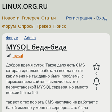
LINUX.ORG.RU
Новости
Галерея
Статьи
Регистрация
-
Вход
Форум
Опросы
Трекер
Поиск
Форум
—
Admin
MYSQL беда-беда
mysql
Доброе время суток! Такое дело есть CMS
которая идеально работала всегда но так
0
как у меня не так давно были проблемы с
торможением сайтов...вылечилось это
переустановкой MYSQL сервера, но вместо
1
версии 5.5 на 5.6
так вот с тех пор эта CMS частично не работает с
базой именно у меня на сервере... это было