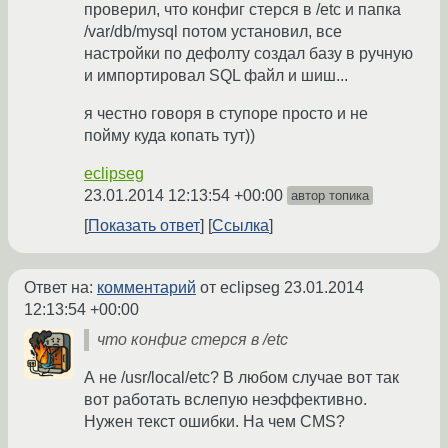
проверил, что конфиг стерся в /etc и папка
/var/db/mysql потом установил, все
настройки по дефолту создал базу в ручную
и импортировал SQL файл и шиш...
я честно говоря в ступоре просто и не
пойму куда копать тут))
eclipseg
23.01.2014 12:13:54 +00:00
автор топика
Показать ответ
Ссылка
Ответ на:
комментарий
от eclipseg
23.01.2014
12:13:54 +00:00
что конфиг стерся в /etc
А не /usr/local/etc? В любом случае вот так
вот работать вслепую неэффективно.
Нужен текст ошибки. На чем CMS?