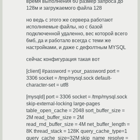
время выполнения 60 размер запроса до
128м и загружаемого файла 128
но ведь с этого же сервера работают
исполняемые файлы, но с базой
подключенной удаленно, вес которой всего
6мб, да и работало всегда с теми же
настройками, и даже с дефолтным MYSQL
сейчас конфигурация такая вот
[client] #password = your_password port =
3306 socket = /tmp/mysql.sock default-
character-set = utf8
[mysqld] port = 3306 socket = /tmp/mysql.sock
skip-external-locking large-pages
table_open_cache = 2048 sort_buffer_size =
2M read_buffer_size = 2M
read_rnd_buffer_size = 4M net_buffer_length =
8K thread_stack = 128K query_cache_type=1
query_cache_size=32M skip_name_resolve =