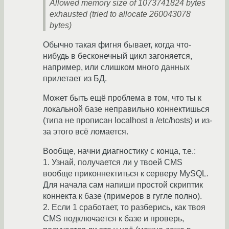
Allowed memory size of 1073741824 bytes
exhausted (tried to allocate 260043078
bytes)
Обычно такая фигня бывает, когда что-
нибудь в бесконечный цикл загоняется,
например, или слишком много данных
прилетает из БД.
Может быть ещё проблема в том, что ты к
локальной базе неправильно коннектишься
(типа не прописан localhost в /etc/hosts) и из-
за этого всё ломается.
Вообще, начни диагностику с конца, т.е.:
1. Узнай, получается ли у твоей CMS
вообще приконнектиться к серверу MySQL.
Для начала сам напиши простой скриптик
коннекта к базе (примеров в гугле полно).
2. Если 1 сработает, то разберись, как твоя
CMS подключается к базе и проверь,