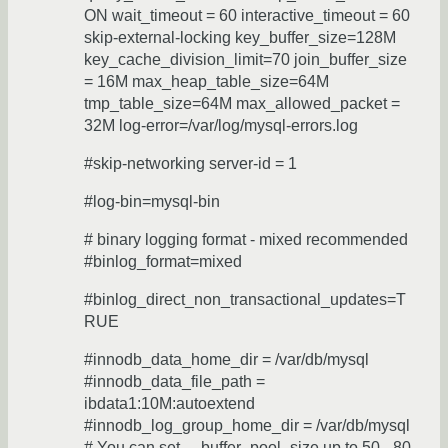
ON wait_timeout = 60 interactive_timeout = 60
skip-external-locking key_buffer_size=128M
key_cache_division_limit=70 join_buffer_size
= 16M max_heap_table_size=64M
tmp_table_size=64M max_allowed_packet =
32M log-error=/var/log/mysql-errors.log
#skip-networking server-id = 1
#log-bin=mysql-bin
# binary logging format - mixed recommended
#binlog_format=mixed
#binlog_direct_non_transactional_updates=T
RUE
#innodb_data_home_dir = /var/db/mysql
#innodb_data_file_path =
ibdata1:10M:autoextend
#innodb_log_group_home_dir = /var/db/mysql
# You can set .._buffer_pool_size up to 50 - 80