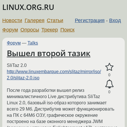
LINUX.ORG.RU
Новости
Галерея
Статьи
Регистрация
-
Вход
Форум
Опросы
Трекер
Поиск
Форум
—
Talks
Вышел второй тазик
SliTaz 2.0
http://www.linuxembarque.com/slitaz/mirror/iso/
0
2.0/slitaz-2.0.iso
После года разработки вышел релиз
0
минималистичного Live дистрибутива SliTaz
Linux 2.0, базовый iso-образ которого занимает
всего 29 Мб. Дистрибутив может функционировать
на ПК с 64Мб ОЗУ, графическое окружение
построено на базе оконного менеджера JWM