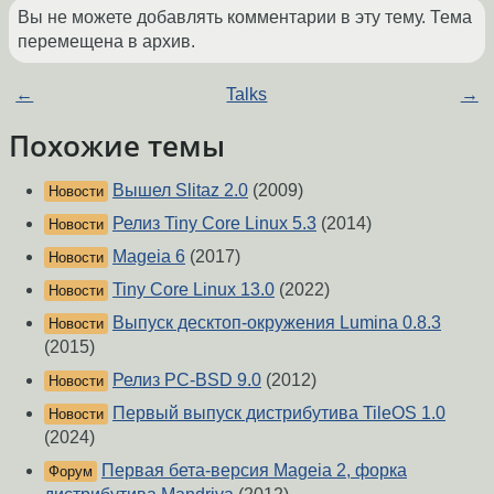
Вы не можете добавлять комментарии в эту тему. Тема
перемещена в архив.
←
Talks
→
Похожие темы
Вышел Slitaz 2.0
(2009)
Новости
Релиз Tiny Core Linux 5.3
(2014)
Новости
Mageia 6
(2017)
Новости
Tiny Core Linux 13.0
(2022)
Новости
Выпуск десктоп-окружения Lumina 0.8.3
Новости
(2015)
Релиз PC-BSD 9.0
(2012)
Новости
Первый выпуск дистрибутива TileOS 1.0
Новости
(2024)
Первая бета-версия Mageia 2, форка
Форум