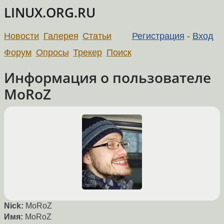
LINUX.ORG.RU
Новости
Галерея
Статьи
Регистрация
-
Вход
Форум
Опросы
Трекер
Поиск
Информация о пользователе
MoRoZ
Nick:
MoRoZ
Имя:
MoRoZ