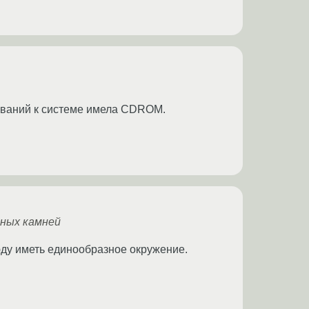
бований к системе имела CDROM.
тных камней
сюду иметь единообразное окружение.