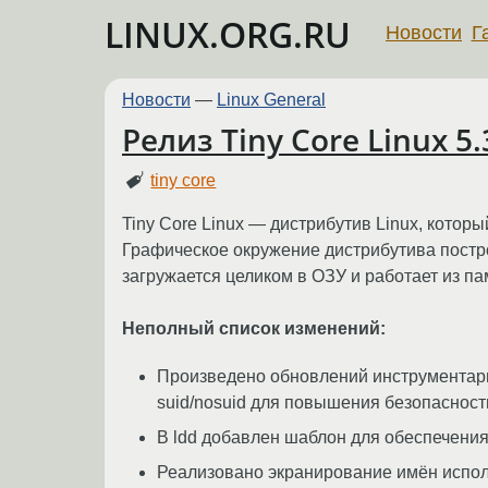
LINUX.ORG.RU
Новости
Г
Новости
—
Linux General
Релиз Tiny Core Linux 5.
tiny core
Tiny Core Linux — дистрибутив Linux, которы
Графическое окружение дистрибутива постро
загружается целиком в ОЗУ и работает из па
Неполный список изменений:
Произведено обновлений инструментари
suid/nosuid для повышения безопасност
В ldd добавлен шаблон для обеспечени
Реализовано экранирование имён испо