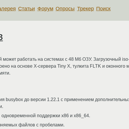
алерея
Статьи
Форум
Опросы
Трекер
Поиск
3
й может работать на системах с 48 Мб ОЗУ. Загрузочный iso
ено на основе X-сервера Tiny X, тулкита FLTK и оконног
мяти.
я busybox до версии 1.22.1 с применением дополнительных
и.
я одновременной поддержки x86 и x86_64.
лняемых файлов с пробелами.