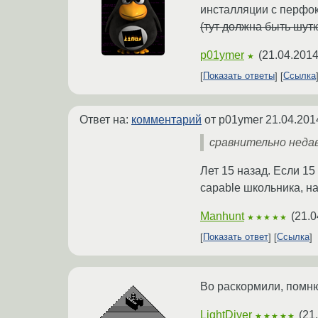
инсталляции с перфока
(тут должна быть шутк
p01ymer
(
21.04.2014
★
Показать ответы
Ссылка
Ответ на:
комментарий
от p01ymer
21.04.201
сравнительно недав
Лет 15 назад. Если 15
capable школьника, н
Manhunt
(
21.0
★★★★★
Показать ответ
Ссылка
Во раскормили, помню
LightDiver
(
21
★★★★★