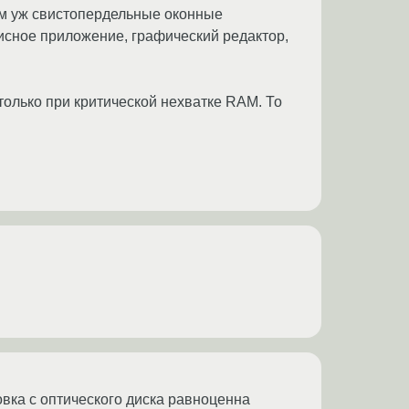
ем уж свистопердельные оконные
фисное приложение, графический редактор,
олько при критической нехватке RAM. То
овка с оптического диска равноценна