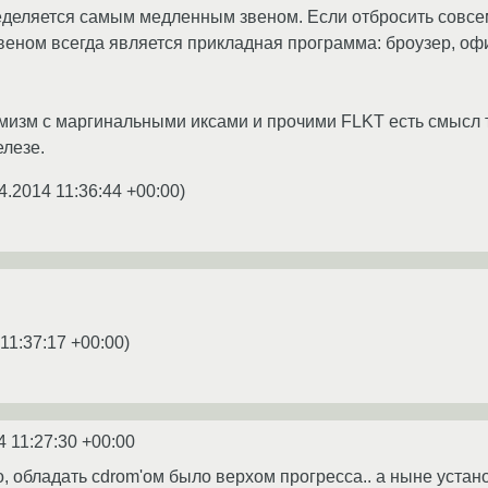
еделяется самым медленным звеном. Если отбросить совс
звеном всегда является прикладная программа: броузер, о
мизм с маргинальными иксами и прочими FLKT есть смысл т
елезе.
4.2014 11:36:44 +00:00
)
11:37:17 +00:00
)
4 11:27:30 +00:00
, обладать cdrom'ом было верхом прогресса.. а ныне устан