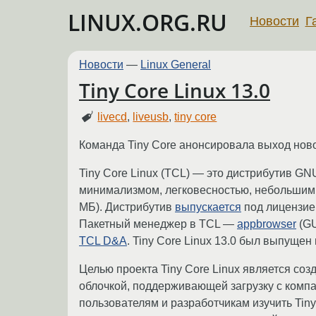
LINUX.ORG.RU
Новости
Г
Новости
—
Linux General
Tiny Core Linux 13.0
livecd
,
liveusb
,
tiny core
Команда Tiny Core анонсировала выход новой
Tiny Core Linux (TCL) — это дистрибутив GN
минимализмом, легковесностью, небольшим 
МБ). Дистрибутив
выпускается
под лицензие
Пакетный менеджер в TCL —
appbrowser
(GU
TCL D&A
. Tiny Core Linux 13.0 был выпущен
Целью проекта Tiny Core Linux является со
облочкой, поддерживающей загрузку с компа
пользователям и разработчикам изучить Tin