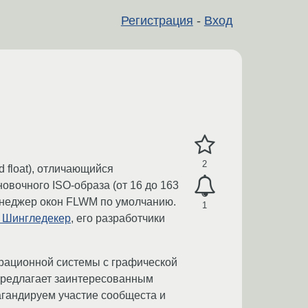
Регистрация
-
Вход
2
d float), отличающийся
вочного ISO-образа (от 16 до 163
енеджер окон FLWM по умолчанию.
1
 Шингледекер
, его разработчики
ерационной системы с графической
 предлагает заинтересованным
агандируем участие сообщеста и