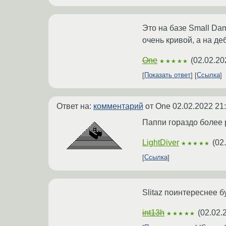
Это на базе Small Dam
очень кривой, а на де
One
(
02.02.20
★★★★★
Показать ответ
Ссылка
Ответ на:
комментарий
от One
02.02.2022 21
Паппи гораздо более 
LightDiver
(
02
★★★★★
Ссылка
Slitaz поинтереснее б
int13h
(
02.02.
★★★★★