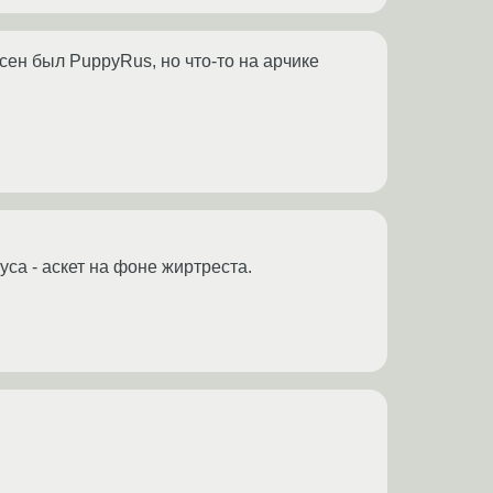
сен был PuppyRus, но что-то на арчике
са - аскет на фоне жиртреста.