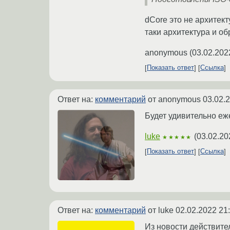
dCore это не архитект
таки архитектура и об
anonymous
(
03.02.202
Показать ответ
Ссылка
Ответ на:
комментарий
от anonymous
03.02.
Будет удивительно еж
luke
(
03.02.20
★★★★★
Показать ответ
Ссылка
Ответ на:
комментарий
от luke
02.02.2022 21
Из новости действите