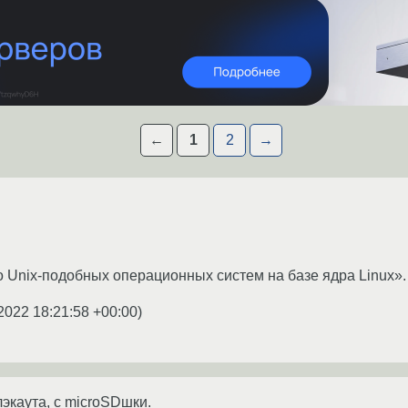
←
1
2
→
о Unix-подобных операционных систем на базе ядра Linux».
2022 18:21:58 +00:00
)
экаута, с microSDшки.