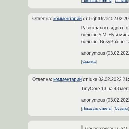
Показать ответы
Ссылка
Ответ на:
комментарий
от LightDiver
02.02.20
Разожралось ядро в ос
больше 5 М. Ну и мин
больше. BusyBox не т
anonymous
(
03.02.202
Ссылка
Ответ на:
комментарий
от luke
02.02.2022 21
TinyCore 13 на 48 мет
anonymous
(
03.02.202
Показать ответы
Ссылка
Подготовлены ISO-о