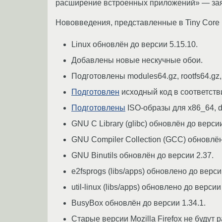
расширение встроенных приложений» — заяв
Нововведения, представленные в Tiny Core L
Linux обновлён до версии 5.15.10.
Добавлены новые нескучные обои.
Подготовлены modules64.gz, rootfs64.gz, 
Подготовлен
исходный код в соответствии
Подготовлены
ISO-образы для x86_64, d
GNU C Library (glibc) обновлён до версии
GNU Compiler Collection (GСС) обновлён
GNU Binutils обновлён до версии 2.37.
e2fsprogs (libs/apps) обновлено до верси
util-linux (libs/apps) обновлено до версии
BusyBox обновлён до версии 1.34.1.
Старые версии Mozilla Firefox не будут р