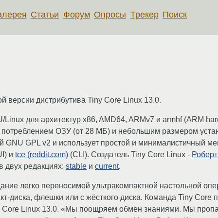
алерея
Статьи
Форум
Опросы
Трекер
Поиск
 версии дистрибутива Tiny Core Linux 13.0.
U/Linux для архитектур x86, AMD64, ARMv7 и armhf (ARM har
потреблением ОЗУ (от 28 МБ) и небольшим размером устано
й GNU GPL v2 и использует простой и минималистичный м
I) и
tce (reddit.com)
(CLI). Создатель Tiny Core Linux -
Роберт
 в двух редакциях:
stable
и
current
.
здание легко переносимой ультракомпактной настольной оп
кт-диска, флешки или с жёсткого диска. Команда Tiny Core
y Core Linux 13.0. «Мы поощряем обмен знаниями. Мы проп