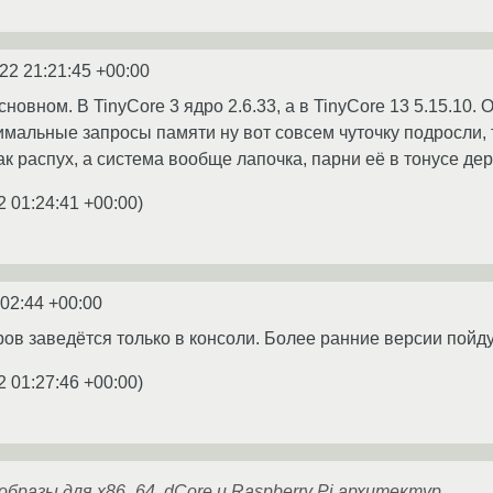
22 21:21:45 +00:00
новном. В TinyCore 3 ядро 2.6.33, а в TinyCore 13 5.15.10. 
имальные запросы памяти ну вот совсем чуточку подросли, т
ак распух, а система вообще лапочка, парни её в тонусе де
2 01:24:41 +00:00
)
:02:44 +00:00
ров заведётся только в консоли. Более ранние версии пойду
2 01:27:46 +00:00
)
бразы для x86_64, dCore и Raspberry Pi архитектур.