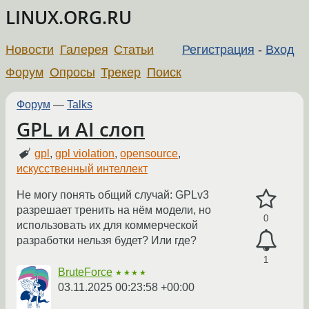
LINUX.ORG.RU
Новости
Галерея
Статьи
Регистрация
-
Вход
Форум
Опросы
Трекер
Поиск
Форум
—
Talks
GPL и AI слоп
gpl
,
gpl violation
,
opensource
,
искусственный интеллект
Не могу понять общий случай: GPLv3
разрешает тренить на нём модели, но
0
использовать их для коммерческой
разработки нельзя будет? Или где?
1
BruteForce
★★★★
03.11.2025 00:23:58 +00:00