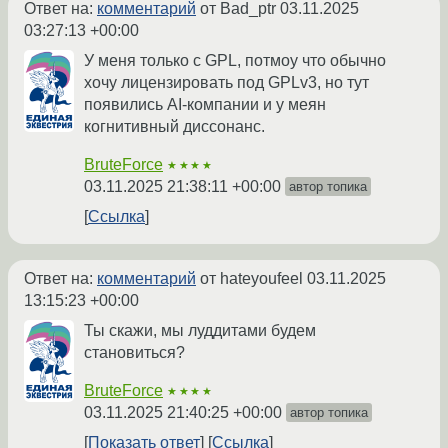
Ответ на:
комментарий
от Bad_ptr
03.11.2025
03:27:13 +00:00
У меня только с GPL, потмоу что обычно
хочу лицензировать под GPLv3, но тут
появились AI-компании и у меян
когнитивный диссонанс.
BruteForce
★★★★
03.11.2025 21:38:11 +00:00
автор топика
Ссылка
Ответ на:
комментарий
от hateyoufeel
03.11.2025
13:15:23 +00:00
Ты скажи, мы луддитами будем
становиться?
BruteForce
★★★★
03.11.2025 21:40:25 +00:00
автор топика
Показать ответ
Ссылка