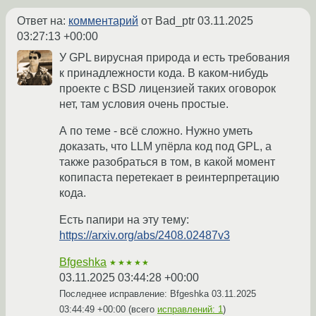
Ответ на:
комментарий
от Bad_ptr
03.11.2025
03:27:13 +00:00
У GPL вирусная природа и есть требования
к принадлежности кода. В каком-нибудь
проекте с BSD лицензией таких оговорок
нет, там условия очень простые.
А по теме - всё сложно. Нужно уметь
доказать, что LLM упёрла код под GPL, а
также разобраться в том, в какой момент
копипаста перетекает в реинтерпретацию
кода.
Есть папири на эту тему:
https://arxiv.org/abs/2408.02487v3
Bfgeshka
★★★★★
03.11.2025 03:44:28 +00:00
Последнее исправление: Bfgeshka
03.11.2025
03:44:49 +00:00
(всего
исправлений: 1
)