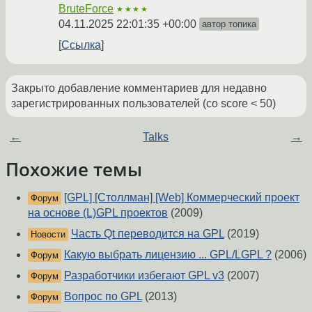
BruteForce
★★★★
04.11.2025 22:01:35 +00:00
автор топика
Ссылка
Закрыто добавление комментариев для недавно
зарегистрированных пользователей (со score < 50)
←
Talks
→
Похожие темы
[GPL] [Столлман] [Web] Коммерческий проект
Форум
на основе (L)GPL проектов
(2009)
Часть Qt переводится на GPL
(2019)
Новости
Какую выбрать лицензию ... GPL/LGPL ?
(2006)
Форум
Разработчики избегают GPL v3
(2007)
Форум
Вопрос по GPL
(2013)
Форум