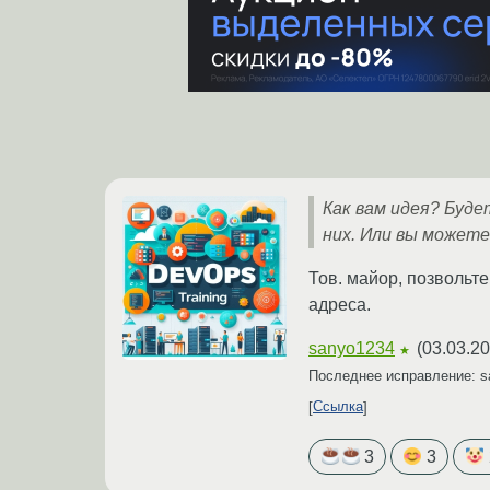
Как вам идея? Буде
них. Или вы можете
Тов. майор, позвольт
адреса.
sanyo1234
(
03.03.20
★
Последнее исправление: 
Ссылка
3
3