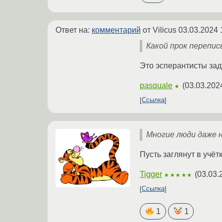
Ответ на:
комментарий
от Vilicus
03.03.2024 
Какой прок перепи
Это эсперантисты зад
pasquale
(
03.03.202
★
Ссылка
Многие люди даже н
Пусть заглянут в учёт
Tigger
(
03.03.
★★★★★
Ссылка
1
1