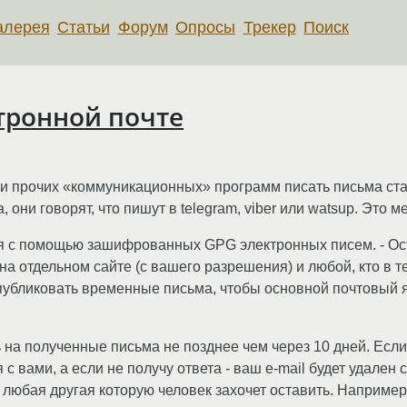
алерея
Статьи
Форум
Опросы
Трекер
Поиск
тронной почте
и прочих «коммуникационных» программ писать письма ста
, они говорят, что пишут в telegram, viber или watsup. Это м
ся с помощью зашифрованных GPG электронных писем. - Ос
на отдельном сайте (с вашего разрешения) и любой, кто в т
бликовать временные письма, чтобы основной почтовый я
 на полученные письма не позднее чем через 10 дней. Если
с вами, а если не получу ответа - ваш e-mail будет удален с
любая другая которую человек захочет оставить. Наприме