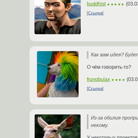
buddhist
(
03.0
★★★★★
Ссылка
Как вам идея? Буде
О чём говорить-то?
frunobulax
(
03.0
★★★★
Ссылка
Из-за обилия проп
некому.
У некоторых проектов