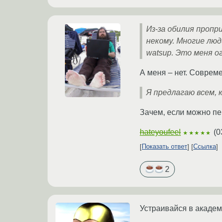
Из-за обилия проп
некому. Многие люди
watsup. Это меня о
А меня – нет. Совреме
Я предлагаю всем,
Зачем, если можно п
hateyoufeel
(
0
★★★★★
Показать ответ
Ссылка
2
Устраивайся в академ