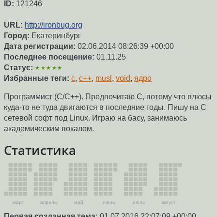
ID:
121246
URL:
http://ironbug.org
Город:
Екатеринбург
Дата регистрации:
02.06.2014 08:26:39 +00:00
Последнее посещение:
01.11.25
Статус:
★★★★★
Избранные теги:
c
,
c++
,
musl
,
void
,
ядро
Программист (С/C++). Предпочитаю C, потому что плюсы
куда-то не туда двигаются в последние годы. Пишу на С
сетевой софт под Linux. Играю на басу, занимаюсь
академическим вокалом.
Статистика
март
апрель
май
июнь
июль
август
Первая созданная тема:
01.07.2016 22:07:09 +00:00