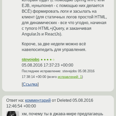
EJB, нуныпонел - с помощью них делается
ВСЁ) формировать логи и засылать на
клиент (для статичных логов простой HTML,
для динамических - все что угодно, начиная
с тупого HTML+jQuery, и заканчивая
AngularJs и ReactJs).
Короче, за две недели можно всё
навелосипедить для управления.
stevejobs
★★★★☆
05.08.2016 17:37:23 +00:00
Последнее исправление: stevejobs
05.08.2016
17:38:14 +00:00
(всего
исправлений: 1
)
Ссылка
Ответ на:
комментарий
от Deleted
05.08.2016
12:46:54 +00:00
хм, почему ты в джава-мире предлагаешь