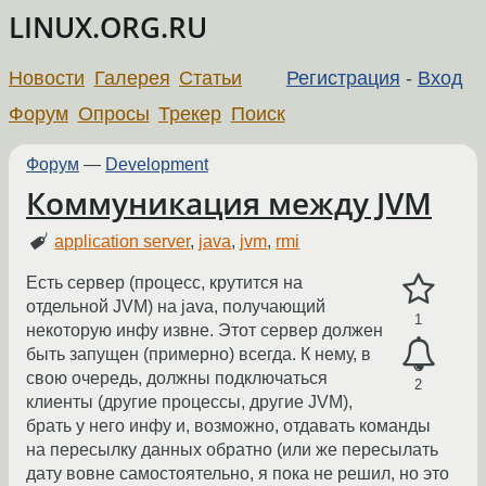
LINUX.ORG.RU
Новости
Галерея
Статьи
Регистрация
-
Вход
Форум
Опросы
Трекер
Поиск
Форум
—
Development
Коммуникация между JVM
application server
,
java
,
jvm
,
rmi
Есть сервер (процесс, крутится на
отдельной JVM) на java, получающий
1
некоторую инфу извне. Этот сервер должен
быть запущен (примерно) всегда. К нему, в
свою очередь, должны подключаться
2
клиенты (другие процессы, другие JVM),
брать у него инфу и, возможно, отдавать команды
на пересылку данных обратно (или же пересылать
дату вовне самостоятельно, я пока не решил, но это