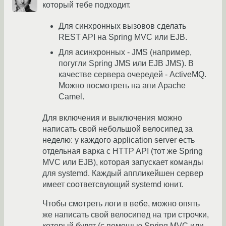
который тебе подходит.
Для синхронных вызовов сделать
REST API на Spring MVC или EJB.
Для асинхронных - JMS (например,
погугли Spring JMS или EJB JMS). В
качестве сервера очередей - ActiveMQ.
Можно посмотреть на апи Apache
Camel.
Для включения и выключения можно
написать свой небольшой велосипед за
неделю: у каждого application server есть
отдельная варка с HTTP API (тот же Spring
MVC или EJB), которая запускает команды
для systemd. Каждый аппликейшен сервер
имеет соответсвующий systemd юнит.
Чтобы смотреть логи в вебе, можно опять
же написать свой велосипед на три строчки,
который будет (с помощью Spring MVC или