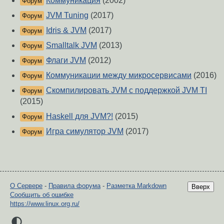
Коммуникация
(2002)
Форум
JVM Tuning
(2017)
Форум
Idris & JVM
(2017)
Форум
Smalltalk JVM
(2013)
Форум
Флаги JVM
(2012)
Форум
Коммуникации между микросервисами
(2016)
Форум
Скомпилировать JVM с поддержкой JVM TI
Форум
(2015)
Haskell для JVM?!
(2015)
Форум
Игра симулятор JVM
(2017)
Форум
О Сервере
-
Правила форума
-
Разметка Markdown
Вверх
Сообщить об ошибке
https://www.linux.org.ru/