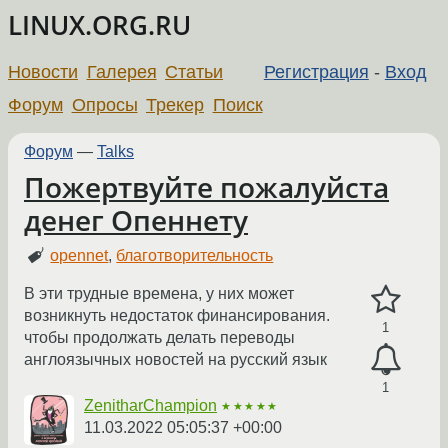
LINUX.ORG.RU
Новости
Галерея
Статьи
Регистрация
-
Вход
Форум
Опросы
Трекер
Поиск
Форум
—
Talks
Пожертвуйте пожалуйста
денег Опеннету
opennet
,
благотворительность
В эти трудные времена, у них может
возникнуть недостаток финансирования.
1
чтобы продолжать делать переводы
англоязычных новостей на русский язык
1
ZenitharChampion
★★★★★
11.03.2022 05:05:37 +00:00