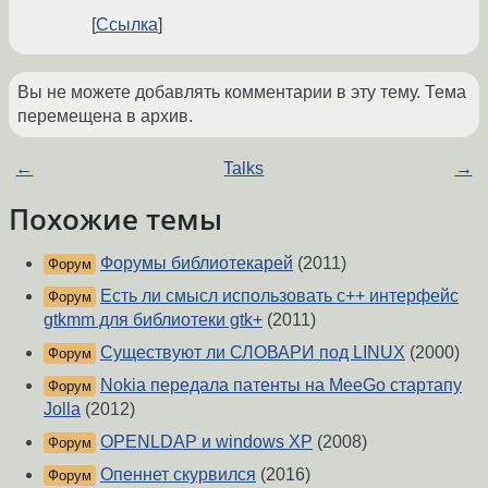
Ссылка
Вы не можете добавлять комментарии в эту тему. Тема
перемещена в архив.
←
Talks
→
Похожие темы
Форумы библиотекарей
(2011)
Форум
Есть ли смысл использовать c++ интерфейс
Форум
gtkmm для библиотеки gtk+
(2011)
Существуют ли СЛОВАРИ под LINUX
(2000)
Форум
Nokia передала патенты на MeeGo стартапу
Форум
Jolla
(2012)
OPENLDAP и windows XP
(2008)
Форум
Опеннет скурвился
(2016)
Форум