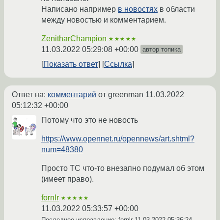
Написано например
в новостях
в области
между новостью и комментарием.
ZenitharChampion
★★★★★
11.03.2022 05:29:08 +00:00
автор топика
Показать ответ
Ссылка
Ответ на:
комментарий
от greenman
11.03.2022
05:12:32 +00:00
Потому что это не новость
https://www.opennet.ru/opennews/art.shtml?
num=48380
Просто TC что-то внезапно подумал об этом
(имеет право).
fornlr
★★★★★
11.03.2022 05:33:57 +00:00
Последнее исправление: fornlr
11.03.2022 05:36:24