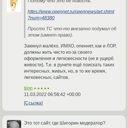
Потому что это не новость
https://www.opennet.ru/opennews/art.shtml
?num=48380
Просто TC что-то внезапно подумал об
этом (имеет право).
Закинул малёхо. ИМХО, опеннет, как и ЛОР,
должны жить чисто из-за своего
оформления и легковесности (не в ущерб
живости). Т.е. в рунете ещё поискать таких
интересных, живых, но, в то же время,
легковесных, сайтов.
tiinn
★★★★★
11.03.2022 06:56:42 +00:00
Ссылка
Это тот сайт, где Шигорин модератор?