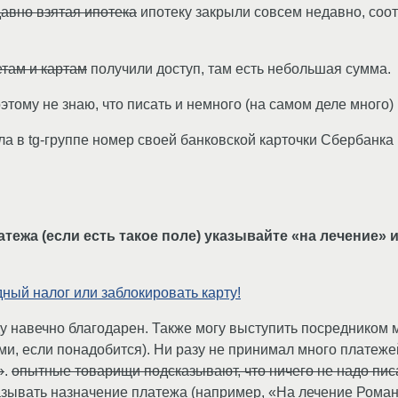
авно взятая ипотека
ипотеку закрыли совсем недавно, cоот
етам и картам
получили доступ, там есть небольшая сумма.
тому не знаю, что писать и немного (на самом деле много)
а в tg-группе номер своей банковской карточки Сбербанка 
тежа (если есть такое поле) указывайте «на лечение»
ный налог или заблокировать карту!
уду навечно благодарен. Также могу выступить посредником 
ми, если понадобится). Ни разу не принимал много платеже
»
.
опытные товарищи подсказывают, что ничего не надо писа
казывать назначение платежа (например, «На лечение Роман