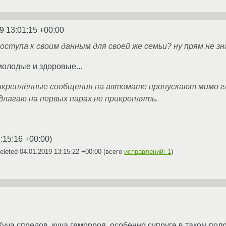
9 13:01:15 +00:00
доступа к своим данным для своей же семьи? ну прям не зн
молодые и здоровые...
икреплённые сообщения на автомате пропускают мимо гл
длагаю на первых парах не прикреплять.
:15:16 +00:00
)
eleted
04.01.2019 13:15:22 +00:00
(всего
исправлений: 1
)
Куча спредов, куча геморроя, особенно супруге в таком поло