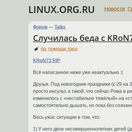
LINUX.ORG.RU
Новости
Г
Форум
—
Talks
Случилась беда с KRoN7
rip
,
помощи тред
KRoN73 RIP
Всё написанное ниже уже неактуально :(
Друзья. Под новогодние праздники (с 29 на 
просто инсульт, а такой, что сейчас Рома в 
изменилось с «нестабильно тяжёлый» на «с
самостоятельно дышать, но пока без сознани
Весь ужас ситуации в том, что:
1) У него двое несовершеннолетних детей (д