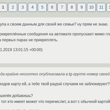
1
2
3
4
5
6
7
8
9
10
11
тупа к своим данным для своей же семьи? ну прям не знаю.
рикреплённые сообщения на автомате пропускают мимо гла
а первых парах не прикреплять.
1.2019 13:01:15 +00:00
)
да крайне неохотно опубликовала в tg-группе номер свое
одов карту ей, а тебе твой paypal случаем не заблокируют?
ошелёк добавишь?
о тот кто имеет может что перечислит, а вот с обычной карто