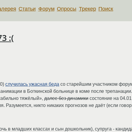
алерея
Статьи
Форум
Опросы
Трекер
Поиск
3 :(
30)
случилась ужасная беда
со старейшим участником фору
реанимации в Боткинской больнице в коме после трепанации.
табильно тяжёлый»,
далее без динамики
состояние на 04.01
я. Разумеется, никто никаких прогнозов не даёт (если говор
очь в младших классах и сын дошкольник), супруга - кандида