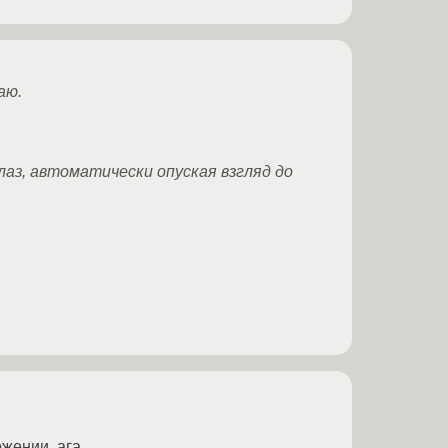
аю.
аз, автоматически опуская взгляд до
жении, ага.