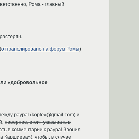
ветственно, Рома - главный
 растерян.
(
оттранслировано на форум Ромы
)
 или «добровольное
между paypal (koptev@gmail.com) и
й,
наверное, стоит указывать в
ть в комментарии к paypal
Звонил
а Каршиева»), чтобы, в случае