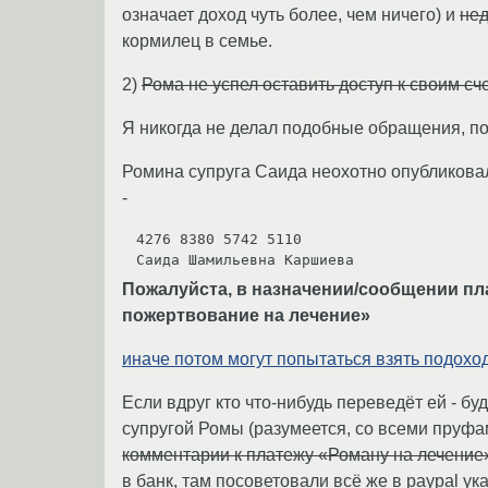
означает доход чуть более, чем ничего) и
нед
кормилец в семье.
2)
Рома не успел оставить доступ к своим сч
Я никогда не делал подобные обращения, поэ
Ромина супруга Саида неохотно опубликовал
-
4276 8380 5742 5110

Саида Шамильевна Каршиева
Пожалуйста, в назначении/сообщении пла
пожертвование на лечение»
иначе потом могут попытаться взять подоход
Если вдруг кто что-нибудь переведёт ей - б
супругой Ромы (разумеется, со всеми пруфа
комментарии к платежу «Роману на лечение
в банк, там посоветовали всё же в paypal у