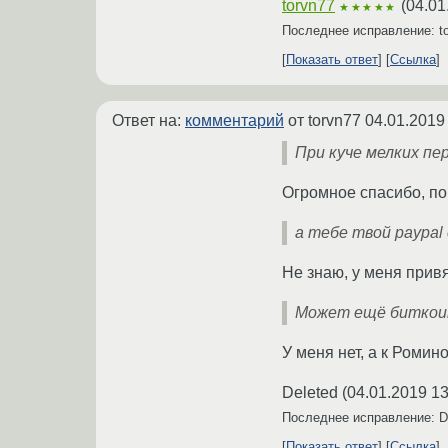
torvn77
(
04.01
★★★★★
Последнее исправление: t
Показать ответ
Ссылка
Ответ на:
комментарий
от torvn77
04.01.2019
При куче мелких пе
Огромное спасибо, по
а тебе твой paypal
Не знаю, у меня привя
Может ещё биткои
У меня нет, а к Ромино
Deleted
(
04.01.2019 13
Последнее исправление: D
Показать ответ
Ссылка