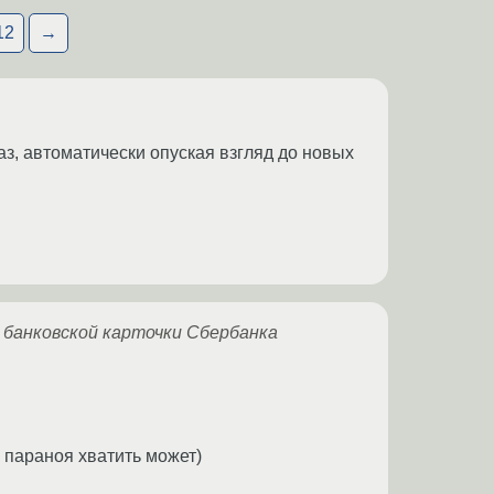
12
→
з, автоматически опуская взгляд до новых
й банковской карточки Сбербанка
й параноя хватить может)