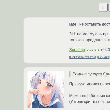
←
мде.. не оставить дос
ЗЫ. по моему опыту п
топиков. предлагаю н
Spoofing
(
04.0
★★★★★
Показать ответы
Ссылка
Ромина супруга Саи
При куче мелких перев
Может ещё биткоин к
(У меня крипты нет, н