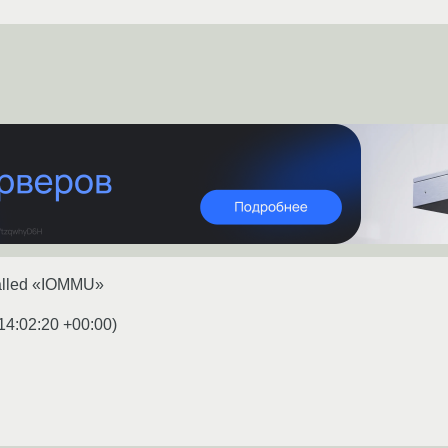
called «IOMMU»
14:02:20 +00:00
)