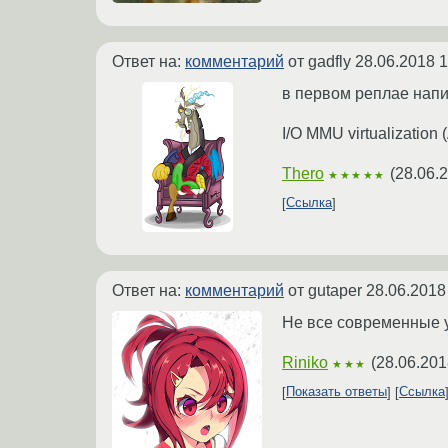
Ответ на:
комментарий
от gadfly
28.06.2018 1
в первом реплае напи
I/O MMU virtualization 
Thero
(
28.06.
★★★★★
Ссылка
Ответ на:
комментарий
от gutaper
28.06.2018
Не все современные 
Riniko
(
28.06.201
★★★
Показать ответы
Ссылка