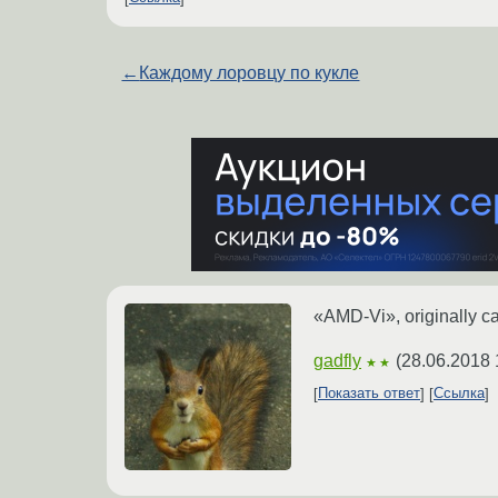
←
Каждому лоровцу по кукле
«AMD-Vi», originally 
gadfly
(
28.06.2018 
★★
Показать ответ
Ссылка