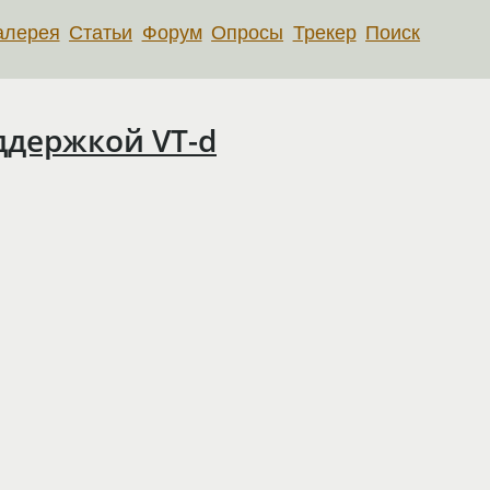
алерея
Статьи
Форум
Опросы
Трекер
Поиск
ддержкой VT-d