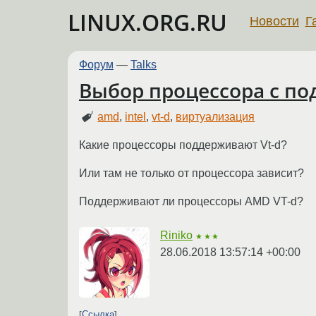
LINUX.ORG.RU
Новости
Г
Форум
—
Talks
Выбор процессора с по
amd
,
intel
,
vt-d
,
виртуализация
Какие процессоры поддерживают Vt-d?
Или там не только от процессора зависит?
Поддерживают ли процессоры AMD VT-d?
Riniko
★★★
28.06.2018 13:57:14 +00:00
Ссылка