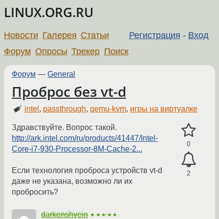
LINUX.ORG.RU
Новости
Галерея
Статьи
Регистрация
-
Вход
Форум
Опросы
Трекер
Поиск
Форум
—
General
Проброс без vt-d
intel
,
passthrough
,
qemu-kvm
,
игры на виртуалке
Здравствуйте. Вопрос такой.
http://ark.intel.com/ru/products/41447/Intel-
0
Core-i7-930-Processor-8M-Cache-2...
Если технология проброса устройств vt-d
2
даже не указана, возможно ли их
пробросить?
darkenshvein
★★★★★