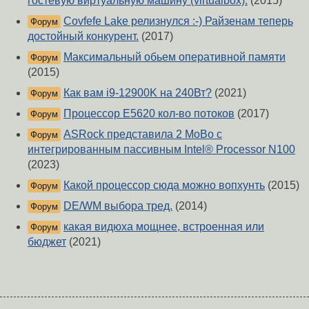
гостевую виртуальную машину (virtualbox).
(2015)
Covfefe Lake релизнулся :-) Райзенам теперь
Форум
достойный конкурент.
(2017)
Максимальный обьем оперативной памяти
Форум
(2015)
Как вам i9-12900K на 240Вт?
(2021)
Форум
Процессор E5620 кол-во потоков
(2017)
Форум
ASRock представила 2 MoBo с
Форум
интегрированным пассивным Intel® Processor N100
(2023)
Какой процессор сюда можно вопхунть
(2015)
Форум
DE/WM выбора тред.
(2014)
Форум
какая видюха мощнее, встроенная или
Форум
бюджет
(2021)