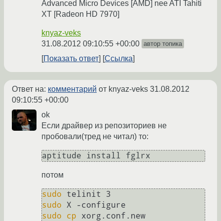
Advanced Micro Devices [AMD] nee ATI Tahiti
XT [Radeon HD 7970]
knyaz-veks
31.08.2012 09:10:55 +00:00
автор топика
Показать ответ
Ссылка
Ответ на:
комментарий
от knyaz-veks
31.08.2012
09:10:55 +00:00
ok
Если драйвер из репозиториев не
пробовали(тред не читал) то:
aptitude install fglrx
потом
sudo
sudo
sudo
cp
 xorg.conf.new 