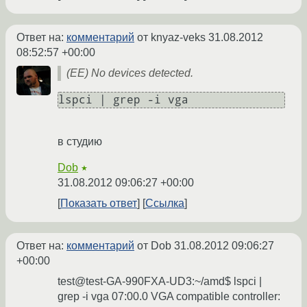
Ответ на:
комментарий
от knyaz-veks
31.08.2012
08:52:57 +00:00
(EE) No devices detected.
lspci | grep -i vga 
в студию
Dob
★
31.08.2012 09:06:27 +00:00
Показать ответ
Ссылка
Ответ на:
комментарий
от Dob
31.08.2012 09:06:27
+00:00
test@test-GA-990FXA-UD3:~/amd$ lspci |
grep -i vga 07:00.0 VGA compatible controller: