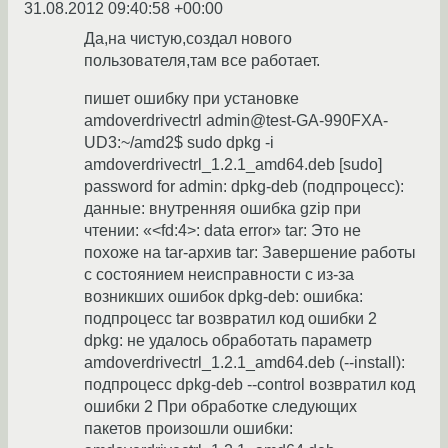
31.08.2012 09:40:58 +00:00
Да,на чистую,создал нового
пользователя,там все работает.
пишет ошибку при установке
amdoverdrivectrl admin@test-GA-990FXA-
UD3:~/amd2$ sudo dpkg -i
amdoverdrivectrl_1.2.1_amd64.deb [sudo]
password for admin: dpkg-deb (подпроцесс):
данные: внутренняя ошибка gzip при
чтении: «<fd:4>: data error» tar: Это не
похоже на tar-архив tar: Завершение работы
с состоянием неисправности с из-за
возникших ошибок dpkg-deb: ошибка:
подпроцесс tar возвратил код ошибки 2
dpkg: не удалось обработать параметр
amdoverdrivectrl_1.2.1_amd64.deb (--install):
подпроцесс dpkg-deb --control возвратил код
ошибки 2 При обработке следующих
пакетов произошли ошибки: