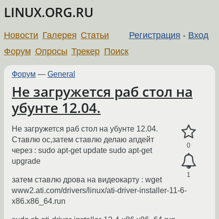
LINUX.ORG.RU
Новости
Галерея
Статьи
Регистрация
-
Вход
Форум
Опросы
Трекер
Поиск
Форум
—
General
Не загружется раб стол на
убунте 12.04.
Не загружется раб стол на убунте 12.04.
Ставлю ос,затем ставлю делаю апдейт
0
через : sudo apt-get update sudo apt-get
upgrade
1
затем ставлю дрова на видеокарту : wget
www2.ati.com/drivers/linux/ati-driver-installer-11-6-
x86.x86_64.run