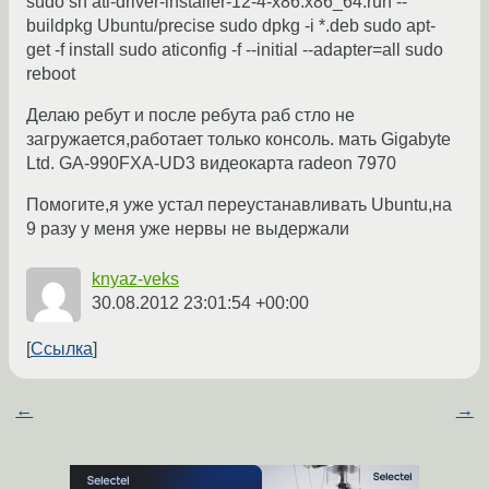
sudo sh ati-driver-installer-12-4-x86.x86_64.run --
buildpkg Ubuntu/precise sudo dpkg -i *.deb sudo apt-
get -f install sudo aticonfig -f --initial --adapter=all sudo
reboot
Делаю ребут и после ребута раб стло не
загружается,работает только консоль. мать Gigabyte
Ltd. GA-990FXA-UD3 видеокарта radeon 7970
Помогите,я уже устал переустанавливать Ubuntu,на
9 разу у меня уже нервы не выдержали
knyaz-veks
30.08.2012 23:01:54 +00:00
Ссылка
←
→