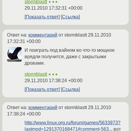
stormblastt
★★★
29.11.2010 17:32:31 +00:00
Показать ответ
Ссылка
Ответ на:
комментарий
от stormblastt
29.11.2010
17:32:31 +00:00
И поиграть под вайном во что-то мощное
врядли получится, даже с закрытыми
дровами.
stormblastt
★★★
29.11.2010 17:38:24 +00:00
Показать ответ
Ссылка
Ответ на:
комментарий
от stormblastt
29.11.2010
17:38:24 +00:00
http://www.linux.org.ru/forum/games/5633973?
lastmod=1291370168471#comment-563...
вот