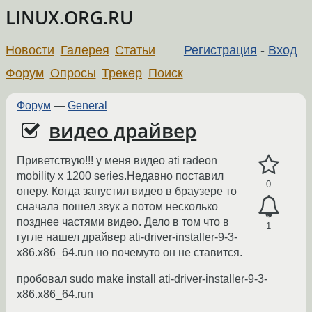
LINUX.ORG.RU
Новости
Галерея
Статьи
Регистрация
-
Вход
Форум
Опросы
Трекер
Поиск
Форум
—
General
видео драйвер
Приветствую!!! у меня видео ati radeon
mobility x 1200 series.Недавно поставил
0
оперу. Когда запустил видео в браузере то
сначала пошел звук а потом несколько
позднее частями видео. Дело в том что в
1
гугле нашел драйвер ati-driver-installer-9-3-
x86.x86_64.run но почемуто он не ставится.
пробовал sudo make install ati-driver-installer-9-3-
x86.x86_64.run