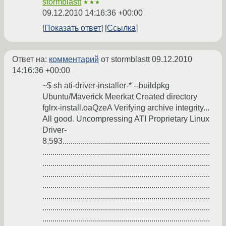
stormblastt
★★★
09.12.2010 14:16:36 +00:00
Показать ответ
Ссылка
Ответ на:
комментарий
от stormblastt
09.12.2010
14:16:36 +00:00
~$ sh ati-driver-installer-* --buildpkg
Ubuntu/Maverick Meerkat Created directory
fglrx-install.oaQzeA Verifying archive integrity...
All good. Uncompressing ATI Proprietary Linux
Driver-
8.593.........................................................................
...................................................................................
...................................................................................
...................................................................................
...................................................................................
...................................................................................
...................................................................................
...................................................................................