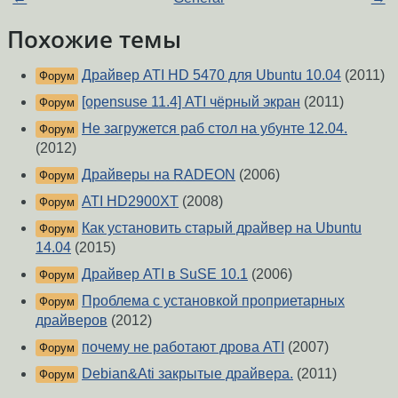
Похожие темы
Драйвер ATI HD 5470 для Ubuntu 10.04
(2011)
Форум
[opensuse 11.4] ATI чёрный экран
(2011)
Форум
Не загружется раб стол на убунте 12.04.
Форум
(2012)
Драйверы на RADEON
(2006)
Форум
ATI HD2900XT
(2008)
Форум
Как установить старый драйвер на Ubuntu
Форум
14.04
(2015)
Драйвер ATI в SuSE 10.1
(2006)
Форум
Проблема с установкой проприетарных
Форум
драйверов
(2012)
почему не работают дрова ATI
(2007)
Форум
Debian&Ati закрытые драйвера.
(2011)
Форум