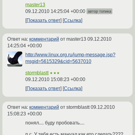
master13
09.12.2010 14:25:04 +00:00
автор топика
Показать ответ
Ссылка
Ответ на:
комментарий
от master13
09.12.2010
14:25:04 +00:00
http://www.linux.org.ru/jump-message.jsp?
msgid=5615329&cid=5637010
stormblastt
★★★
09.12.2010 15:08:23 +00:00
Показать ответ
Ссылка
Ответ на:
комментарий
от stormblastt
09.12.2010
15:08:23 +00:00
понял.... буду пробовать....
п.с. У тебя есть мануал как ето сделать????