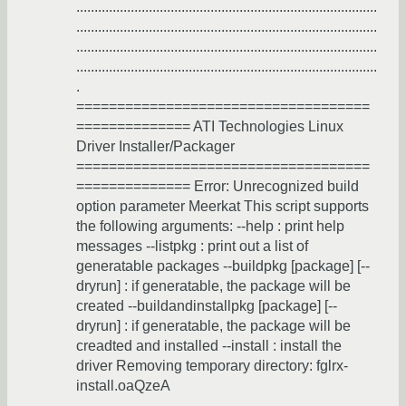
...................................................................................
...................................................................................
...................................................................................
...................................................................................
.
====================================
============== ATI Technologies Linux
Driver Installer/Packager
====================================
============== Error: Unrecognized build
option parameter Meerkat This script supports
the following arguments: --help : print help
messages --listpkg : print out a list of
generatable packages --buildpkg [package] [--
dryrun] : if generatable, the package will be
created --buildandinstallpkg [package] [--
dryrun] : if generatable, the package will be
creadted and installed --install : install the
driver Removing temporary directory: fglrx-
install.oaQzeA