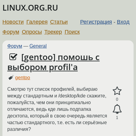
LINUX.ORG.RU
Новости
Галерея
Статьи
Регистрация
-
Вход
Форум
Опросы
Трекер
Поиск
Форум
—
General
[gentoo] помошь с
выбором profil'a
gentoo
Смотрю тут список профилей, выбираю
между стандартным и /desktop/kde скажите,
0
пожалуйста, чем они принципиально
отличаются, ведь кде лишь подпапка
десктопа, который в свою очередь является
1
частью стандартного, т.е. есть ли серьёзные
различия?