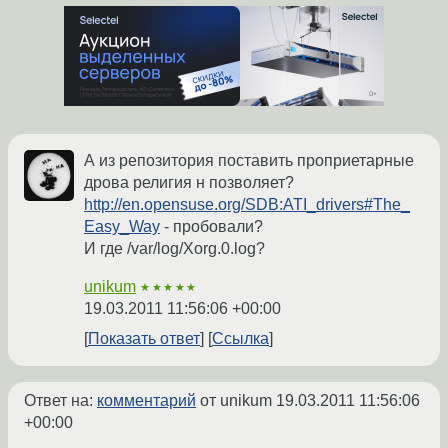
А из репозитория поставить проприетарные
дрова религия н позволяет?
http://en.opensuse.org/SDB:ATI_drivers#The_
Easy_Way
- пробовали?
И где /var/log/Xorg.0.log?
unikum
★★★★★
19.03.2011 11:56:06 +00:00
Показать ответ
Ссылка
Ответ на:
комментарий
от unikum
19.03.2011 11:56:06
+00:00