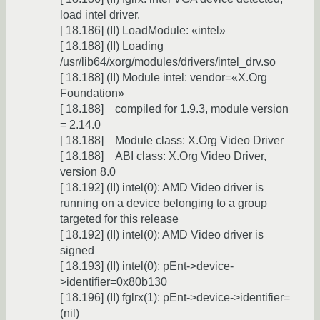
load intel driver.
[ 18.186] (II) LoadModule: «intel»
[ 18.188] (II) Loading
/usr/lib64/xorg/modules/drivers/intel_drv.so
[ 18.188] (II) Module intel: vendor=«X.Org
Foundation»
[ 18.188] compiled for 1.9.3, module version
= 2.14.0
[ 18.188] Module class: X.Org Video Driver
[ 18.188] ABI class: X.Org Video Driver,
version 8.0
[ 18.192] (II) intel(0): AMD Video driver is
running on a device belonging to a group
targeted for this release
[ 18.192] (II) intel(0): AMD Video driver is
signed
[ 18.193] (II) intel(0): pEnt->device-
>identifier=0x80b130
[ 18.196] (II) fglrx(1): pEnt->device->identifier=
(nil)