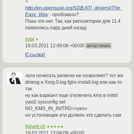
>
http://en.opensuse.org/SDB:ATI_drivers#The_
Easy_Way
- пробовали?
Пока что нет. Так, как репозитории для 11.4
появились пару дней назад
impr
★
19.03.2011 12:49:06 +00:00
автор топика
Ссылка
логи почитать религия не позволяет? тот же
dmesg и Xorg.0.log fglrx-install.log или как-то
так
ну как вариант еще отключить kms в initrd
yast2 sysconfig set
NO_KMS_IN_INITRD=«yes»
но устоновщик ати должен это сделать сам
Novell-ch
★★★★★
19.03.2011 13:04:09 +00:00