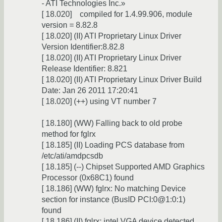
- ATI Technologies Inc.»
[ 18.020] compiled for 1.4.99.906, module
version = 8.82.8
[ 18.020] (II) ATI Proprietary Linux Driver
Version Identifier:8.82.8
[ 18.020] (II) ATI Proprietary Linux Driver
Release Identifier: 8.821
[ 18.020] (II) ATI Proprietary Linux Driver Build
Date: Jan 26 2011 17:20:41
[ 18.020] (++) using VT number 7
[ 18.180] (WW) Falling back to old probe
method for fglrx
[ 18.185] (II) Loading PCS database from
/etc/ati/amdpcsdb
[ 18.185] (--) Chipset Supported AMD Graphics
Processor (0x68C1) found
[ 18.186] (WW) fglrx: No matching Device
section for instance (BusID PCI:0@1:0:1)
found
[ 18.186] (II) fglrx: intel VGA device detected,