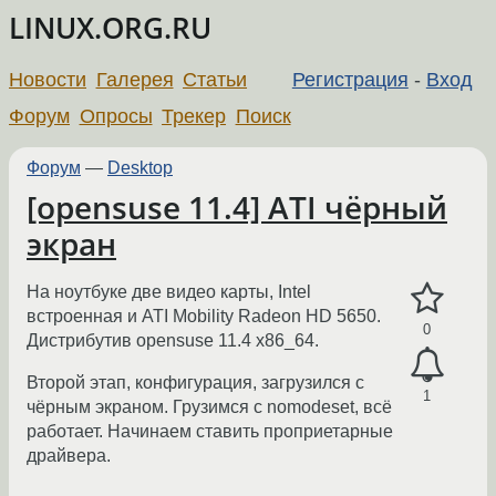
LINUX.ORG.RU
Новости
Галерея
Статьи
Регистрация
-
Вход
Форум
Опросы
Трекер
Поиск
Форум
—
Desktop
[opensuse 11.4] ATI чёрный
экран
На ноутбуке две видео карты, Intel
встроенная и ATI Mobility Radeon HD 5650.
0
Дистрибутив opensuse 11.4 x86_64.
Второй этап, конфигурация, загрузился с
1
чёрным экраном. Грузимся с nomodeset, всё
работает. Начинаем ставить проприетарные
драйвера.