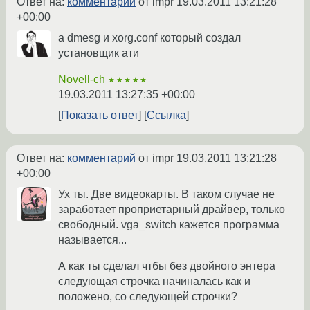
Ответ на:
комментарий
от impr
19.03.2011 13:21:28
+00:00
а dmesg и xorg.conf который создал
установщик ати
Novell-ch
★★★★★
19.03.2011 13:27:35 +00:00
Показать ответ
Ссылка
Ответ на:
комментарий
от impr
19.03.2011 13:21:28
+00:00
Ух ты. Две видеокарты. В таком случае не
заработает проприетарный драйвер, только
свободный. vga_switch кажется программа
называется...
А как ты сделал чтбы без двойного энтера
следующая строчка начиналась как и
положено, со следующей строчки?