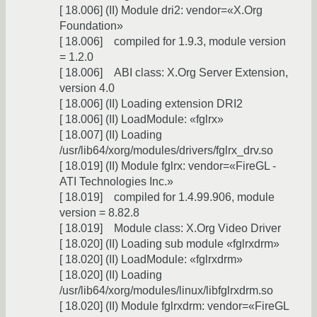
[ 18.006] (II) Module dri2: vendor=«X.Org
Foundation»
[ 18.006] compiled for 1.9.3, module version
= 1.2.0
[ 18.006] ABI class: X.Org Server Extension,
version 4.0
[ 18.006] (II) Loading extension DRI2
[ 18.006] (II) LoadModule: «fglrx»
[ 18.007] (II) Loading
/usr/lib64/xorg/modules/drivers/fglrx_drv.so
[ 18.019] (II) Module fglrx: vendor=«FireGL -
ATI Technologies Inc.»
[ 18.019] compiled for 1.4.99.906, module
version = 8.82.8
[ 18.019] Module class: X.Org Video Driver
[ 18.020] (II) Loading sub module «fglrxdrm»
[ 18.020] (II) LoadModule: «fglrxdrm»
[ 18.020] (II) Loading
/usr/lib64/xorg/modules/linux/libfglrxdrm.so
[ 18.020] (II) Module fglrxdrm: vendor=«FireGL