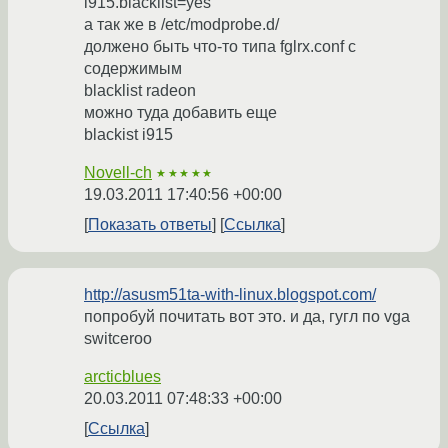
i915.blacklist=yes
а так же в /etc/modprobe.d/
должено быть что-то типа fglrx.conf c
содержимым
blacklist radeon
можно туда добавить еще
blackist i915
Novell-ch
★★★★★
19.03.2011 17:40:56 +00:00
Показать ответы
Ссылка
http://asusm51ta-with-linux.blogspot.com/
попробуй почитать вот это. и да, гугл по vga
switceroo
arcticblues
20.03.2011 07:48:33 +00:00
Ссылка