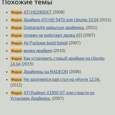
Похожие темы
ATI HD2900XT
(2008)
Форум
Драйвер ATI HD 5470 для Ubuntu 10.04
(2011)
Форум
Debian&Ati закрытые драйвера.
(2011)
Форум
почему не работают дрова ATI
(2007)
Форум
Ati Package build failed!
(2007)
Форум
видео драйвер
(2010)
Форум
Как установить старый драйвер на Ubuntu
Форум
14.04
(2015)
Драйверы на RADEON
(2006)
Форум
Не загружется раб стол на убунте 12.04.
Форум
(2012)
ATI Radeon X1950 GT или страсти по
Форум
Установке Драйвера.
(2007)