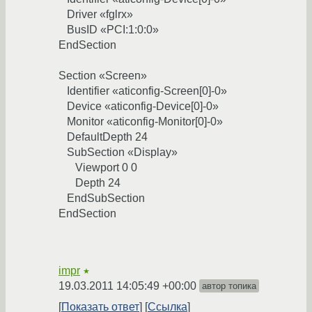
Driver «fglrx»
BusID «PCI:1:0:0»
EndSection
Section «Screen»
Identifier «aticonfig-Screen[0]-0»
Device «aticonfig-Device[0]-0»
Monitor «aticonfig-Monitor[0]-0»
DefaultDepth 24
SubSection «Display»
Viewport 0 0
Depth 24
EndSubSection
EndSection
impr
★
19.03.2011 14:05:49 +00:00
автор топика
Показать ответ
Ссылка