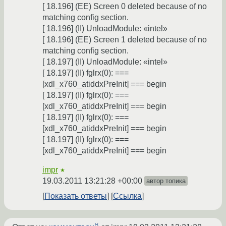
[ 18.196] (EE) Screen 0 deleted because of no
matching config section.
[ 18.196] (II) UnloadModule: «intel»
[ 18.196] (EE) Screen 1 deleted because of no
matching config section.
[ 18.197] (II) UnloadModule: «intel»
[ 18.197] (II) fglrx(0): ===
[xdl_x760_atiddxPreInit] === begin
[ 18.197] (II) fglrx(0): ===
[xdl_x760_atiddxPreInit] === begin
[ 18.197] (II) fglrx(0): ===
[xdl_x760_atiddxPreInit] === begin
[ 18.197] (II) fglrx(0): ===
[xdl_x760_atiddxPreInit] === begin
impr
★
19.03.2011 13:21:28 +00:00
автор топика
Показать ответы
Ссылка