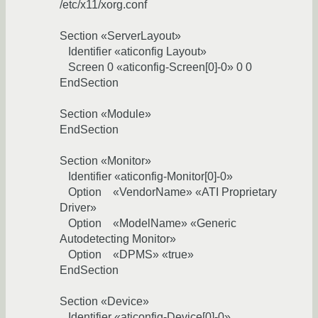
/etc/x11/xorg.conf
Section «ServerLayout»
Identifier «aticonfig Layout»
Screen 0 «aticonfig-Screen[0]-0» 0 0
EndSection
Section «Module»
EndSection
Section «Monitor»
Identifier «aticonfig-Monitor[0]-0»
Option «VendorName» «ATI Proprietary
Driver»
Option «ModelName» «Generic
Autodetecting Monitor»
Option «DPMS» «true»
EndSection
Section «Device»
Identifier «aticonfig-Device[0]-0»