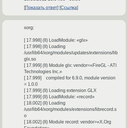
Показать ответ
Ссылка
xorg:
[ 17.998] (II) LoadModule: «glx»
[ 17.998] (II) Loading
/usr/lib64/xorg/modules/updates/extensions/lib
glx.so
[ 17.999] (II) Module glx: vendor=«FireGL - ATI
Technologies Inc.»
[ 17.999] compiled for 6.9.0, module version
= 1.0.0
[ 17.999] (II) Loading extension GLX
[ 17.999] (II) LoadModule: «record»
[ 18.002] (II) Loading
/usr/lib64/xorg/modules/extensions/librecord.s
o
[ 18.002] (II) Module record: vendor=«X.Org