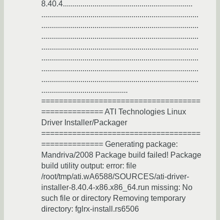
8.40.4..................................................................
................................................................................
................................................................................
................................................................................
................................................................................
................................................................................
................................................................................
................................................................................
............................................
====================================
============== ATI Technologies Linux
Driver Installer/Packager
====================================
============== Generating package:
Mandriva/2008 Package build failed! Package
build utility output: error: file
/root/tmp/ati.wA6588/SOURCES/ati-driver-
installer-8.40.4-x86.x86_64.run missing: No
such file or directory Removing temporary
directory: fglrx-install.rs6506