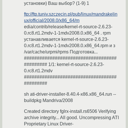
установки) Ваш выбор? (1-9) 1
ftp://ftp.tuniv.szczecin.pl/pub/linux/mandrakelin
ux/official/2008.0/x86_64/m
edia/contrib/release/kernel-rt-source-2.6.23-
0.rc8.rt1.2mdv-1-1mdv2008.0.x86_64 . rpm
устанавливается kernel-rt-source-2.6.23-
0.rc8.rt1.2mdv-1-1mdv2008.0.x86_64.rpm и з
/var/cache/urpmi/rpms Подготовка...
####################################
######### 1/1: kernel-rt-source-2.6.23-
0.rc8.rt1.2mdv
####################################
#########
sh ati-driver-installer-8.40.4-x86.x86_64.run --
buildpkg Mandriva/2008
Created directory fglrx-install.rs6506 Verifying
archive integrity... All good. Uncompressing ATI
Proprietary Linux Driver-