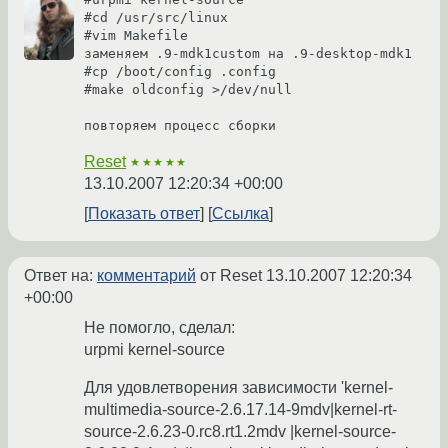
#cd /usr/src/linux

#vim Makefile

заменяем .9-mdk1custom на .9-desktop-mdk1

#cp /boot/config .config

#make oldconfig >/dev/null

повторяем процесс сборки
Reset
★★★★★
13.10.2007 12:20:34 +00:00
Показать ответ
Ссылка
Ответ на:
комментарий
от Reset
13.10.2007 12:20:34
+00:00
Не помогло, сделал:
urpmi kernel-source
Для удовлетворения зависимости 'kernel-
multimedia-source-2.6.17.14-9mdv|kernel-rt-
source-2.6.23-0.rc8.rt1.2mdv |kernel-source-