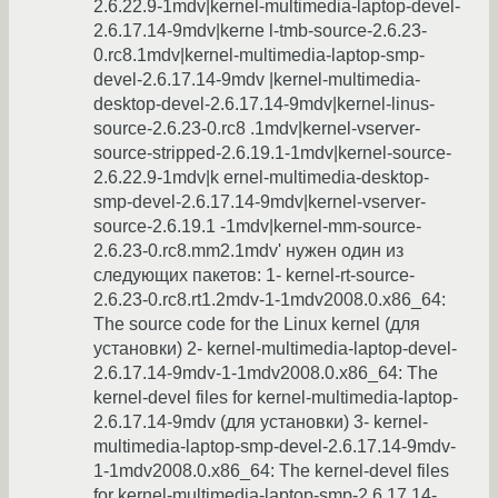
2.6.22.9-1mdv|kernel-multimedia-laptop-devel-
2.6.17.14-9mdv|kerne l-tmb-source-2.6.23-
0.rc8.1mdv|kernel-multimedia-laptop-smp-
devel-2.6.17.14-9mdv |kernel-multimedia-
desktop-devel-2.6.17.14-9mdv|kernel-linus-
source-2.6.23-0.rc8 .1mdv|kernel-vserver-
source-stripped-2.6.19.1-1mdv|kernel-source-
2.6.22.9-1mdv|k ernel-multimedia-desktop-
smp-devel-2.6.17.14-9mdv|kernel-vserver-
source-2.6.19.1 -1mdv|kernel-mm-source-
2.6.23-0.rc8.mm2.1mdv' нужен один из
следующих пакетов: 1- kernel-rt-source-
2.6.23-0.rc8.rt1.2mdv-1-1mdv2008.0.x86_64:
The source code for the Linux kernel (для
установки) 2- kernel-multimedia-laptop-devel-
2.6.17.14-9mdv-1-1mdv2008.0.x86_64: The
kernel-devel files for kernel-multimedia-laptop-
2.6.17.14-9mdv (для установки) 3- kernel-
multimedia-laptop-smp-devel-2.6.17.14-9mdv-
1-1mdv2008.0.x86_64: The kernel-devel files
for kernel-multimedia-laptop-smp-2.6.17.14-