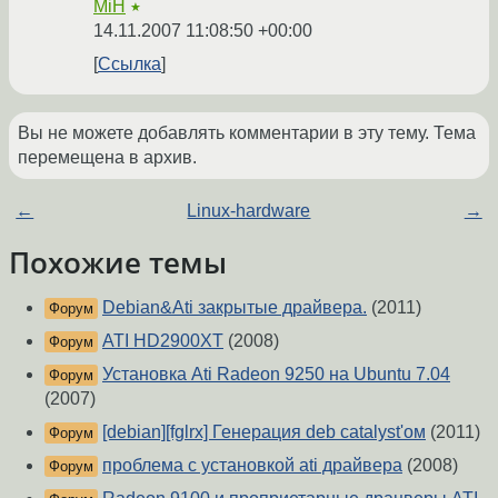
MiH
★
14.11.2007 11:08:50 +00:00
Ссылка
Вы не можете добавлять комментарии в эту тему. Тема
перемещена в архив.
←
Linux-hardware
→
Похожие темы
Debian&Ati закрытые драйвера.
(2011)
Форум
ATI HD2900XT
(2008)
Форум
Установка Ati Radeon 9250 на Ubuntu 7.04
Форум
(2007)
[debian][fglrx] Генерация deb catalyst'ом
(2011)
Форум
проблема с установкой ati драйвера
(2008)
Форум