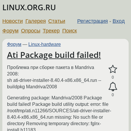
LINUX.ORG.RU
Новости
Галерея
Статьи
Регистрация
-
Вход
Форум
Опросы
Трекер
Поиск
Форум
—
Linux-hardware
Ati Package build failed!
Проблема при сборке пакета в Mandriva
2008:
0
sh ati-driver-installer-8.40.4-x86.x86_64.run --
buildpkg Mandriva/2008
0
Generating package: Mandriva/2008 Package
build failed! Package build utility output: error: file
/root/tmp/ati.n11266/SOURCES/ati-driver-installer-
8.40.4-x86.x86_64.run missing: No such file or
directory Removing temporary directory: fglrx-
install.h11183