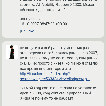
карточка Ati Mobility Radeon X1300. Mожет
обычное ядро поставить?
anonymous
16.10.2007 08:47:22 +00:00
Ссылка
не получится всё равно, у меня как раз с
этой версии не собирались рпмки не в 2007,
не в 2008. к тому же если тебе нужны рпмки,
скачай их просто с инета, но лично я ставлю
всё время инсталятором ати
http://linuxforum.ru/index.php?
s=&showtopic=53332&view=findpost&p...
тут мой xorg.conf и описалово по установке
дров в 2008, xorg.conf сгенерированный
XFdrake почему то не рабоает.