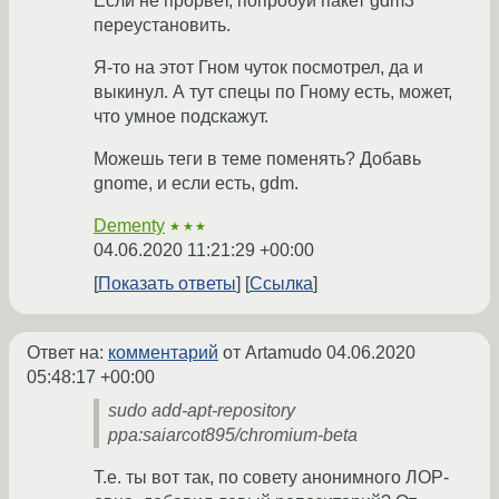
Если не прорвет, попробуй пакет gdm3
переустановить.
Я-то на этот Гном чуток посмотрел, да и
выкинул. А тут спецы по Гному есть, может,
что умное подскажут.
Можешь теги в теме поменять? Добавь
gnome, и если есть, gdm.
Dementy
★★★
04.06.2020 11:21:29 +00:00
Показать ответы
Ссылка
Ответ на:
комментарий
от Artamudo
04.06.2020
05:48:17 +00:00
sudo add-apt-repository
ppa:saiarcot895/chromium-beta
Т.е. ты вот так, по совету анонимного ЛОР-