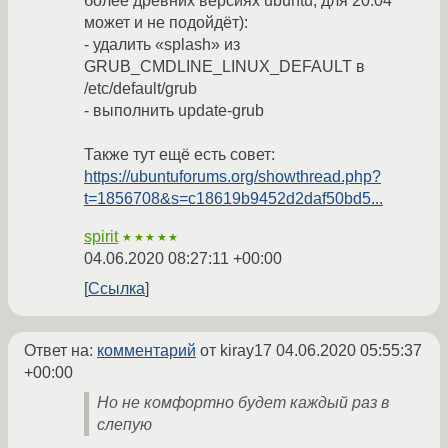
более древних версиях ubuntu, для 20.04
может и не подойдёт):
- удалить «splash» из
GRUB_CMDLINE_LINUX_DEFAULT в
/etc/default/grub
- выполнить update-grub
Также тут ещё есть совет:
https://ubuntuforums.org/showthread.php?
t=1856708&s=c18619b9452d2daf50bd5...
spirit
★★★★★
04.06.2020 08:27:11 +00:00
Ссылка
Ответ на:
комментарий
от kiray17
04.06.2020 05:55:37
+00:00
Но не комфортно будет каждый раз в
слепую