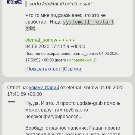
sudo /etc/init.d/
gdm3 restart
Что то мне подсказывает, что это не
systemctl restart
сработает. Надо
gdm
.
eternal_sorrow
★★★★★
04.06.2020 17:41:59 +00:00
Последнее исправление: eternal_sorrow
04.06.2020
17:50:52 +00:00
(всего
исправлений: 1
)
Показать ответ
Ссылка
Ответ на:
комментарий
от eternal_sorrow
04.06.2020
17:41:59 +00:00
Ну, да. И это. И просто update-grub помочь
может, вдруг там груб как-то
недоконфигурировался...
Вообще, странное явление. Пацан просто
поставил Убунту, больше ни чего не делал.