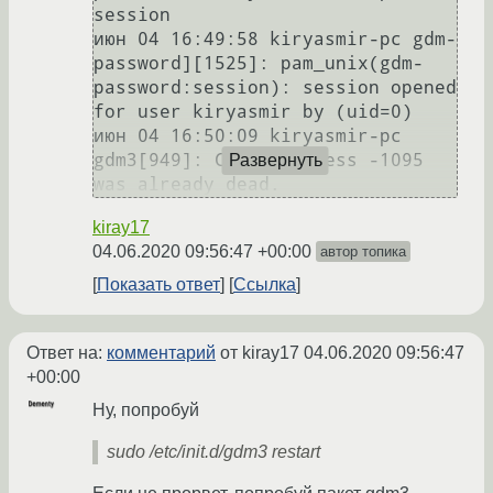
session

июн 04 16:49:58 kiryasmir-pc gdm-
password][1525]: pam_unix(gdm-
password:session): session opened 
for user kiryasmir by (uid=0)

июн 04 16:50:09 kiryasmir-pc 
gdm3[949]: Child process -1095 
Развернуть
was already dead.
kiray17
04.06.2020 09:56:47 +00:00
автор топика
Показать ответ
Ссылка
Ответ на:
комментарий
от kiray17
04.06.2020 09:56:47
+00:00
Ну, попробуй
sudo /etc/init.d/gdm3 restart