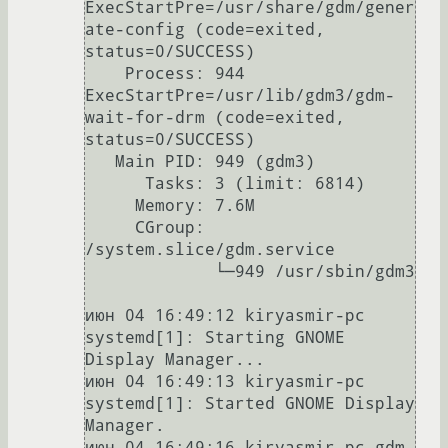
ExecStartPre=/usr/share/gdm/gener
ate-config (code=exited, 
status=0/SUCCESS)

    Process: 944 
ExecStartPre=/usr/lib/gdm3/gdm-
wait-for-drm (code=exited, 
status=0/SUCCESS)

   Main PID: 949 (gdm3)

      Tasks: 3 (limit: 6814)

     Memory: 7.6M

     CGroup: 
/system.slice/gdm.service

             └─949 /usr/sbin/gdm3

июн 04 16:49:12 kiryasmir-pc 
systemd[1]: Starting GNOME 
Display Manager...

июн 04 16:49:13 kiryasmir-pc 
systemd[1]: Started GNOME Display 
Manager.

июн 04 16:49:16 kiryasmir-pc gdm-