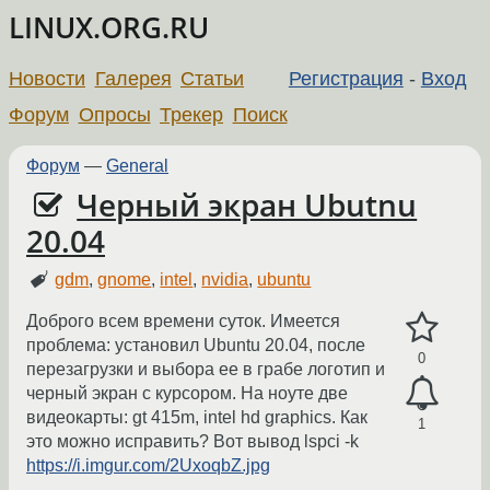
LINUX.ORG.RU
Новости
Галерея
Статьи
Регистрация
-
Вход
Форум
Опросы
Трекер
Поиск
Форум
—
General
Черный экран Ubutnu
20.04
gdm
,
gnome
,
intel
,
nvidia
,
ubuntu
Доброго всем времени суток. Имеется
проблема: установил Ubuntu 20.04, после
0
перезагрузки и выбора ее в грабе логотип и
черный экран с курсором. На ноуте две
видеокарты: gt 415m, intel hd graphics. Как
1
это можно исправить? Вот вывод lspci -k
https://i.imgur.com/2UxoqbZ.jpg