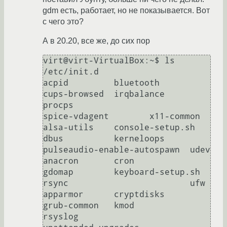
gdm есть, работает, но не показывается. Вот
с чего это?
А в 20.20, все же, до сих пор
virt@virt-VirtualBox:~$ ls 
/etc/init.d

acpid         bluetooth         
cups-browsed  irqbalance         
procps                       
spice-vdagent        x11-common

alsa-utils    console-setup.sh  
dbus          kerneloops         
pulseaudio-enable-autospawn  udev

anacron       cron              
gdomap        keyboard-setup.sh  
rsync                        ufw

apparmor      cryptdisks        
grub-common   kmod               
rsyslog                      