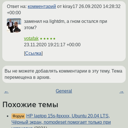
Ответ на:
комментарий
от kiray17
26.09.2020 14:28:32
+00:00
заменил на lightdm, а гном остался при
этом?
votafak
★★★★★
23.11.2020 19:21:17 +00:00
Ссылка
Вы не можете добавлять комментарии в эту тему. Тема
перемещена в архив.
←
General
→
Похожие темы
HP laptop 15s-fqxxxx, Ubuntu 20.04 LTS,
Форум
Чёрный экран, nomodeset помогает только при