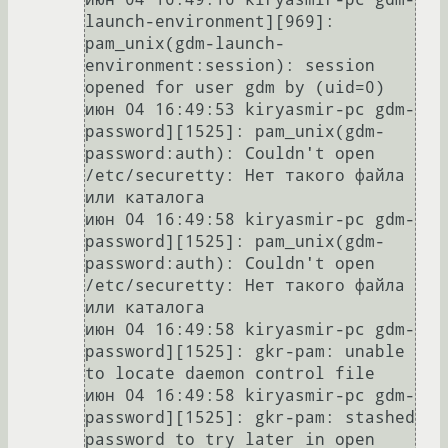
launch-environment][969]: 
pam_unix(gdm-launch-
environment:session): session 
opened for user gdm by (uid=0)

июн 04 16:49:53 kiryasmir-pc gdm-
password][1525]: pam_unix(gdm-
password:auth): Couldn't open 
/etc/securetty: Нет такого файла 
или каталога

июн 04 16:49:58 kiryasmir-pc gdm-
password][1525]: pam_unix(gdm-
password:auth): Couldn't open 
/etc/securetty: Нет такого файла 
или каталога

июн 04 16:49:58 kiryasmir-pc gdm-
password][1525]: gkr-pam: unable 
to locate daemon control file

июн 04 16:49:58 kiryasmir-pc gdm-
password][1525]: gkr-pam: stashed 
password to try later in open 