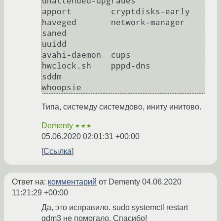
unattended-upgrades

apport        cryptdisks-early  
haveged       network-manager    
saned                        
uuidd

avahi-daemon  cups              
hwclock.sh    pppd-dns           
sddm                         
Типа, системду системдово, иниту инитово.
Dementy
★★★
05.06.2020 02:01:31 +00:00
Ссылка
Ответ на:
комментарий
от Dementy
04.06.2020
11:21:29 +00:00
Да, это исправило. sudo systemctl restart
gdm3 не помогало. Спасибо!