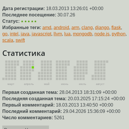
Дата регистрации:
18.03.2013 13:26:01 +00:00
Последнее посещение:
30.07.26
Статус:
★★★★★
Избранные теги:
amd
,
android
,
arm
,
clang
,
django
,
flask
,
go
,
intel
,
java
,
javascript
,
llvm
,
lua
,
mongodb
,
node.js
,
python
,
scala
,
swift
Статистика
март
апрель
май
июнь
июль
август
Первая созданная тема:
28.04.2013 18:31:09 +00:00
Последняя созданная тема:
20.03.2025 17:15:24 +00:00
Первый комментарий:
18.03.2013 13:40:50 +00:00
Последний комментарий:
29.04.2026 15:36:09 +00:00
Число комментариев:
5261