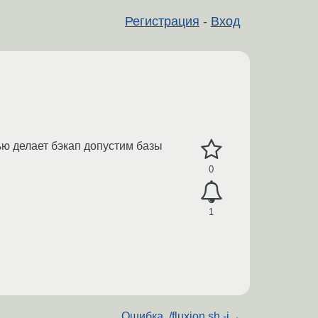
Регистрация
-
Вход
ью делает бэкап допустим базы
0
1
Ошибка ./fluxion.sh -i
→