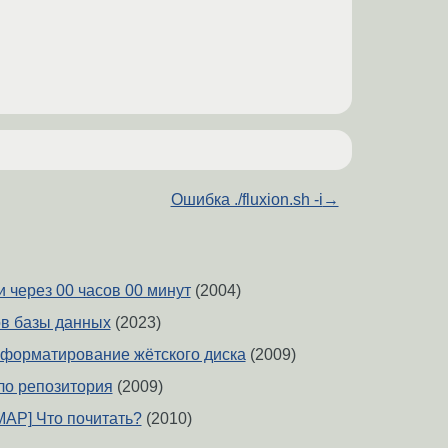
Ошибка ./fluxion.sh -i
→
 через 00 часов 00 минут
(2004)
в базы данных
(2023)
форматирование жётского диска
(2009)
ало репозитория
(2009)
[IMAP] Что почитать?
(2010)