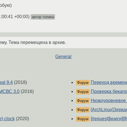
обую)
:00:41 +00:00
)
автор топика
ему. Тема перемещена в архив.
General
ql 9.4
(2018)
Переход времени
Форум
 МСВС 3.0
(2016)
Проверка бекапо
Форум
Низкоуровневое 
Форум
[ArchLinux]Зерк
Форум
e) clock
(2020)
[/request][книги]
Форум