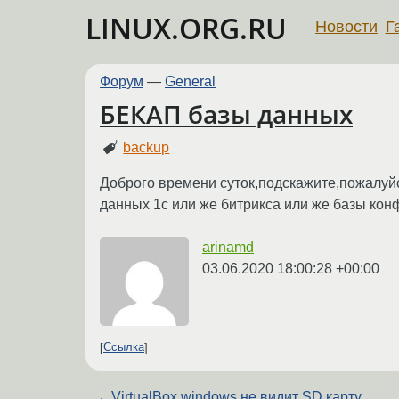
LINUX.ORG.RU
Новости
Г
Форум
—
General
БЕКАП базы данных
backup
Доброго времени суток,подскажите,пожалуйс
данных 1с или же битрикса или же базы кон
arinamd
03.06.2020 18:00:28 +00:00
Ссылка
←
VirtualBox windows не видит SD карту