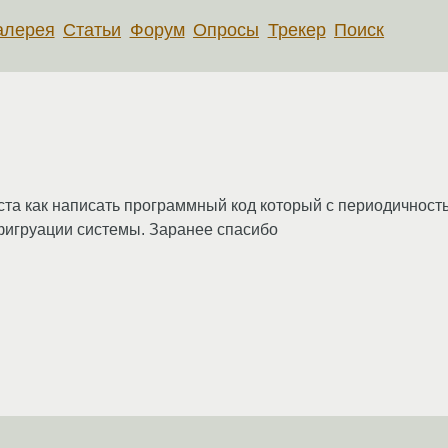
алерея
Статьи
Форум
Опросы
Трекер
Поиск
та как написать программный код который с периодичност
фигруации системы. Заранее спасибо