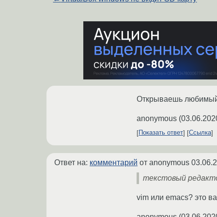
Открываешь любимый 
anonymous
(
03.06.202
Показать ответ
Ссылка
Ответ на:
комментарий
от anonymous
03.06.
текстовый редакт
vim или emacs? это в
anonymous
(
03.06.202