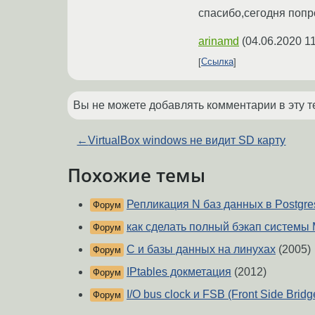
спасибо,сегодня попр
arinamd
(
04.06.2020 11
Ссылка
Вы не можете добавлять комментарии в эту т
←
VirtualBox windows не видит SD карту
Похожие темы
Репликация N баз данных в Postgres
Форум
как сделать полный бэкап системы
Форум
C и базы данных на линухах
(2005)
Форум
IPtables докметация
(2012)
Форум
I/O bus clock и FSB (Front Side Bridg
Форум