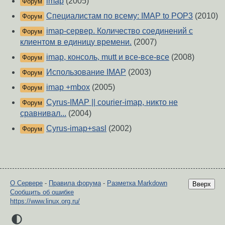
imap
(2005)
Форум
Специалистам по всему: IMAP to POP3
(2010)
Форум
imap-сервер. Количество соединений с
Форум
клиентом в единицу времени.
(2007)
imap, консоль, mutt и все-все-все
(2008)
Форум
Использование IMAP
(2003)
Форум
imap +mbox
(2005)
Форум
Cyrus-IMAP || courier-imap, никто не
Форум
сравнивал...
(2004)
Cyrus-imap+sasl
(2002)
Форум
О Сервере
-
Правила форума
-
Разметка Markdown
Вверх
Сообщить об ошибке
https://www.linux.org.ru/