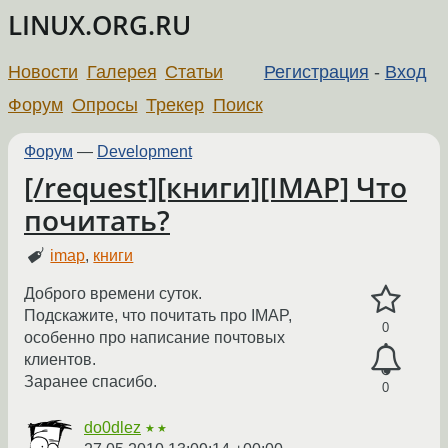
LINUX.ORG.RU
Новости
Галерея
Статьи
Регистрация
-
Вход
Форум
Опросы
Трекер
Поиск
Форум
—
Development
[/request][книги][IMAP] Что
почитать?
imap
,
книги
Доброго времени суток.
Подскажите, что почитать про IMAP,
0
особенно про написание почтовых
клиентов.
Заранее спасибо.
0
do0dlez
★★