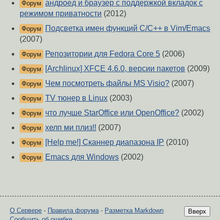
андроед и браузер с поддержкой вкладок с
Форум
режимом приватности
(2012)
Подсветка имен функций C/C++ в Vim/Emacs
Форум
(2007)
Репозитории для Fedora Core 5
(2006)
Форум
[Archlinux] XFCE 4.6.0, версии пакетов
(2009)
Форум
Чем посмотреть файлы MS Visio?
(2007)
Форум
TV тюнер в Linux
(2003)
Форум
что лучше StarOffice или OpenOffice?
(2002)
Форум
хелп ми плиз!!
(2007)
Форум
[Help me!] Сканнер диапазона IP
(2010)
Форум
Emacs для Windows
(2002)
Форум
О Сервере
-
Правила форума
-
Разметка Markdown
Вверх
Сообщить об ошибке