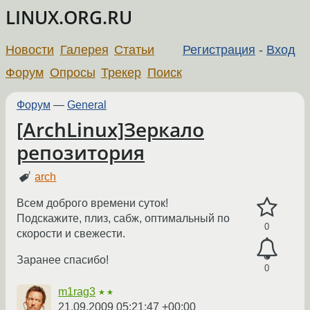
LINUX.ORG.RU
Новости
Галерея
Статьи
Регистрация
-
Вход
Форум
Опросы
Трекер
Поиск
Форум
—
General
[ArchLinux]Зеркало
репозитория
arch
Всем доброго времени суток!
Подскажите, плиз, сабж, оптимальный по
0
скорости и свежести.
Заранее спасибо!
0
m1rag3
★★
21.09.2009 05:21:47 +00:00