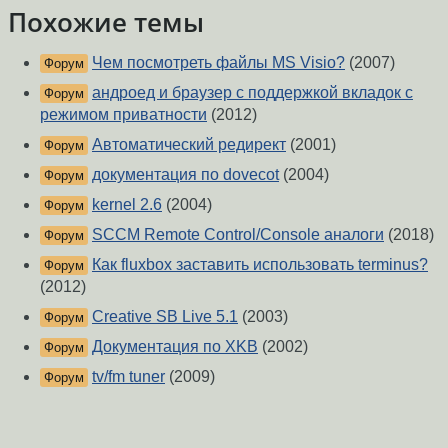
Похожие темы
Чем посмотреть файлы MS Visio?
(2007)
Форум
андроед и браузер с поддержкой вкладок с
Форум
режимом приватности
(2012)
Автоматический редирект
(2001)
Форум
документация по dovecot
(2004)
Форум
kernel 2.6
(2004)
Форум
SCCM Remote Control/Console аналоги
(2018)
Форум
Как fluxbox заставить использовать terminus?
Форум
(2012)
Creative SB Live 5.1
(2003)
Форум
Документация по XKB
(2002)
Форум
tv/fm tuner
(2009)
Форум