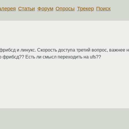
алерея
Статьи
Форум
Опросы
Трекер
Поиск
рибсд и линукс. Скорость доступа третий вопрос, важнее н
о фрибсд?? Есть ли смысл переходить на ufs??