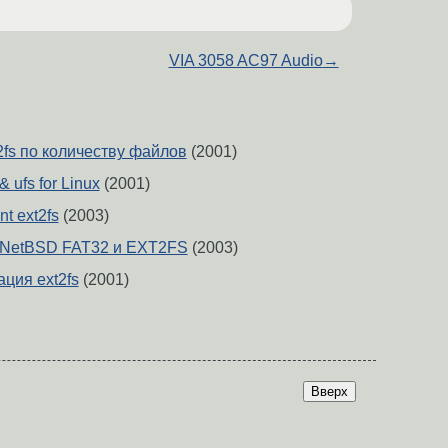
VIA 3058 AC97 Audio
→
2fs по количеству файлов
(2001)
 ufs for Linux
(2001)
t ext2fs
(2003)
 NetBSD FAT32 и EXT2FS
(2003)
ция ext2fs
(2001)
Вверх