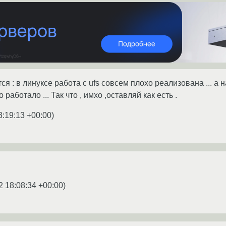
я : в линуксе работа с ufs совсем плохо реализована ... а н
аботало ... Так что , имхо ,оставляй как есть .
3:19:13 +00:00
)
2 18:08:34 +00:00
)