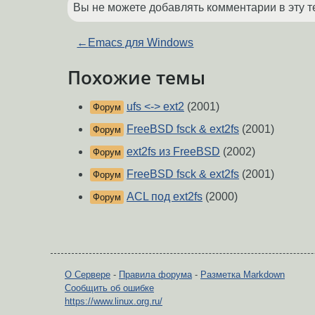
Вы не можете добавлять комментарии в эту т
←
Emacs для Windows
Похожие темы
ufs <-> ext2
(2001)
Форум
FreeBSD fsck & ext2fs
(2001)
Форум
ext2fs из FreeBSD
(2002)
Форум
FreeBSD fsck & ext2fs
(2001)
Форум
ACL под ext2fs
(2000)
Форум
О Сервере
-
Правила форума
-
Разметка Markdown
Сообщить об ошибке
https://www.linux.org.ru/