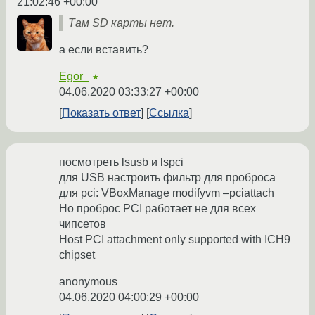
21:02:46 +00:00
Там SD карты нет.
а если вставить?
Egor_
★
04.06.2020 03:33:27 +00:00
Показать ответ
Ссылка
посмотреть lsusb и lspci
для USB настроить фильтр для проброса
для pci: VBoxManage modifyvm –pciattach
Но проброс PCI работает не для всех
чипсетов
Host PCI attachment only supported with ICH9
chipset
anonymous
04.06.2020 04:00:29 +00:00