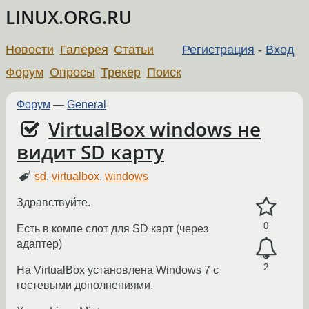
LINUX.ORG.RU
Новости
Галерея
Статьи
Регистрация
-
Вход
Форум
Опросы
Трекер
Поиск
Форум
—
General
VirtualBox windows не
видит SD карту
sd
,
virtualbox
,
windows
Здравствуйте.
0
Есть в компе слот для SD карт (через
адаптер)
2
На VirtualBox установлена Windows 7 с
гостевыми дополнениями.