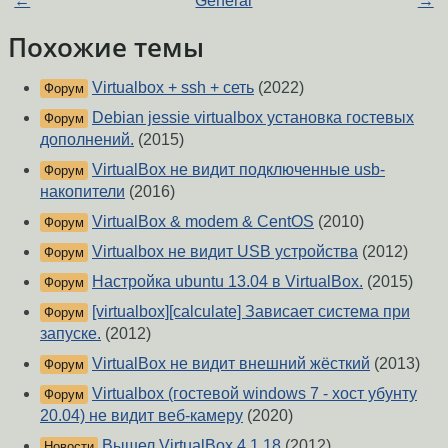
←
General
→
Похожие темы
Virtualbox + ssh + сеть
(2022)
Форум
Debian jessie virtualbox установка гостевых
Форум
дополнений.
(2015)
VirtualBox не видит подключенные usb-
Форум
накопители
(2016)
VirtualBox & modem & CentOS
(2010)
Форум
Virtualbox не видит USB устройства
(2012)
Форум
Настройка ubuntu 13.04 в VirtualBox.
(2015)
Форум
[virtualbox][calculate] Зависает система при
Форум
запуске.
(2012)
VirtualBox не видит внешний жёсткий
(2013)
Форум
Virtualbox (гостевой windows 7 - хост убунту
Форум
20.04) не видит веб-камеру
(2020)
Вышел VirtualBox 4.1.18
(2012)
Новости