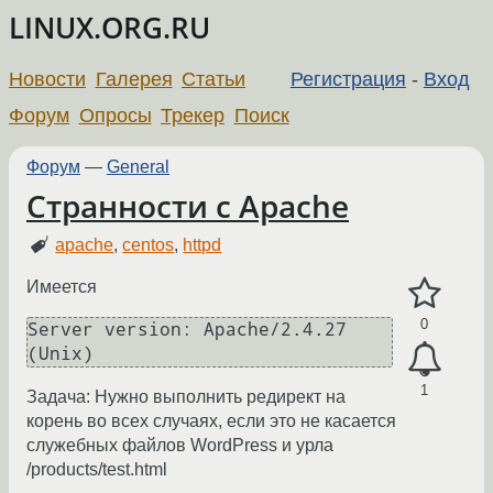
LINUX.ORG.RU
Новости
Галерея
Статьи
Регистрация
-
Вход
Форум
Опросы
Трекер
Поиск
Форум
—
General
Странности с Apache
apache
,
centos
,
httpd
Имеется
0
Server version: Apache/2.4.27 
1
Задача: Нужно выполнить редирект на
корень во всех случаях, если это не касается
служебных файлов WordPress и урла
/products/test.html