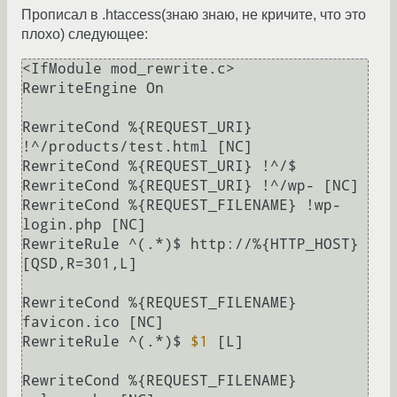
Прописал в .htaccess(знаю знаю, не кричите, что это
плохо) следующее:
<IfModule mod_rewrite.c>

RewriteEngine On

RewriteCond %{REQUEST_URI} 
!^/products/test.html [NC]

RewriteCond %{REQUEST_URI} !^/$

RewriteCond %{REQUEST_URI} !^/wp- [NC]

RewriteCond %{REQUEST_FILENAME} !wp-
login.php [NC]

RewriteRule ^(.*)$ http://%{HTTP_HOST} 
[QSD,R=301,L]

RewriteCond %{REQUEST_FILENAME} 
favicon.ico [NC]

RewriteRule ^(.*)$ 
$1
 [L]

RewriteCond %{REQUEST_FILENAME} 