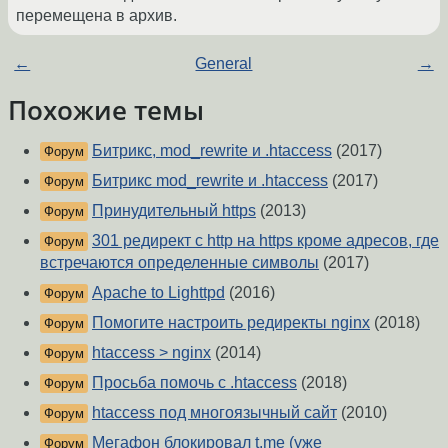
перемещена в архив.
←
General
→
Похожие темы
Битрикс, mod_rewrite и .htaccess
(2017)
Форум
Битрикс mod_rewrite и .htaccess
(2017)
Форум
Принудительный https
(2013)
Форум
301 редирект с http на https кроме адресов, где
Форум
встречаются определенные символы
(2017)
Apache to Lighttpd
(2016)
Форум
Помогите настроить редиректы nginx
(2018)
Форум
htaccess > nginx
(2014)
Форум
Просьба помочь с .htaccess
(2018)
Форум
htaccess под многоязычный сайт
(2010)
Форум
Мегафон блокировал t.me (уже
Форум