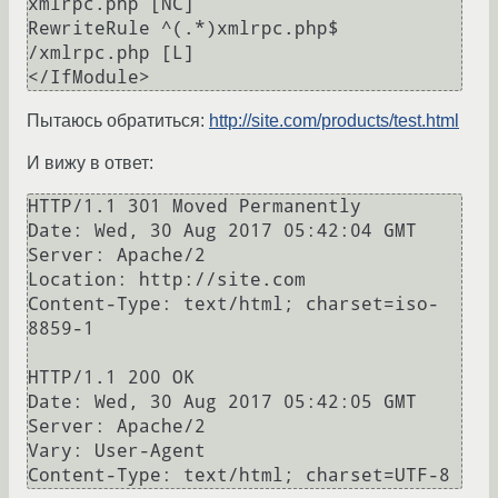
xmlrpc.php [NC]

RewriteRule ^(.*)xmlrpc.php$ 
/xmlrpc.php [L]

Пытаюсь обратиться:
http://site.com/products/test.html
И вижу в ответ:
HTTP/1.1 301 Moved Permanently

Date: Wed, 30 Aug 2017 05:42:04 GMT

Server: Apache/2

Location: http://site.com

Content-Type: text/html; charset=iso-
8859-1

HTTP/1.1 200 OK

Date: Wed, 30 Aug 2017 05:42:05 GMT

Server: Apache/2

Vary: User-Agent
