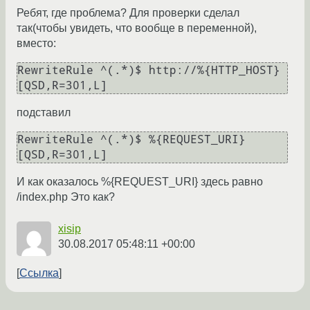
Ребят, где проблема? Для проверки сделал
так(чтобы увидеть, что вообще в переменной),
вместо:
RewriteRule ^(.*)$ http://%{HTTP_HOST} 
подставил
RewriteRule ^(.*)$ %{REQUEST_URI} 
И как оказалось %{REQUEST_URI} здесь равно
/index.php Это как?
xisip
30.08.2017 05:48:11 +00:00
Ссылка