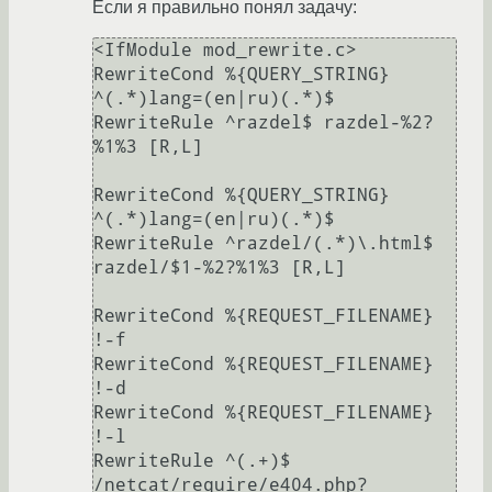
Если я правильно понял задачу:
<IfModule mod_rewrite.c>

RewriteCond %{QUERY_STRING} 
^(.*)lang=(en|ru)(.*)$

RewriteRule ^razdel$ razdel-%2?
%1%3 [R,L]

RewriteCond %{QUERY_STRING} 
^(.*)lang=(en|ru)(.*)$

RewriteRule ^razdel/(.*)\.html$ 
razdel/$1-%2?%1%3 [R,L]

RewriteCond %{REQUEST_FILENAME} 
!-f

RewriteCond %{REQUEST_FILENAME} 
!-d

RewriteCond %{REQUEST_FILENAME} 
!-l

RewriteRule ^(.+)$ 
/netcat/require/e404.php?