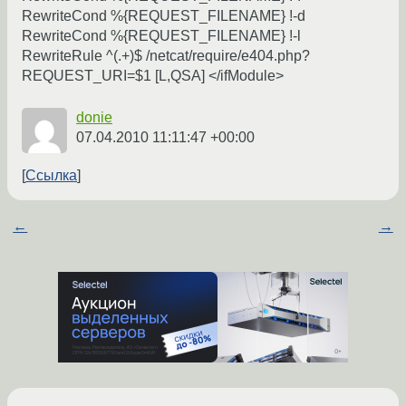
RewriteCond %{REQUEST_FILENAME} !-d
RewriteCond %{REQUEST_FILENAME} !-l
RewriteRule ^(.+)$ /netcat/require/e404.php?
REQUEST_URI=$1 [L,QSA] </ifModule>
donie
07.04.2010 11:11:47 +00:00
Ссылка
←
→