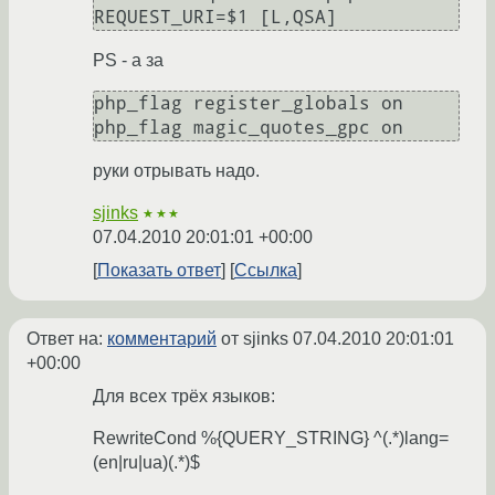
PS - а за
php_flag register_globals on

руки отрывать надо.
sjinks
★★★
07.04.2010 20:01:01 +00:00
Показать ответ
Ссылка
Ответ на:
комментарий
от sjinks
07.04.2010 20:01:01
+00:00
Для всех трёх языков:
RewriteCond %{QUERY_STRING} ^(.*)lang=
(en|ru|ua)(.*)$