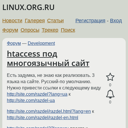
LINUX.ORG.RU
Новости
Галерея
Статьи
Регистрация
-
Вход
Форум
Опросы
Трекер
Поиск
Форум
—
Development
htaccess под
многоязычный сайт
Есть задумка, не знаю как реализовать. 3
языка на сайте. Русский-по умолчанию.
0
Нужно привести ссылки к следующему виду
http://site.com/razdel?lang=ua
к
http://site.com/razdel-ua
0
http://site.com/razdel/razdel.html?lang=en
к
http://site.com/razdel/razdel-en.html