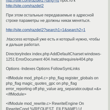
http://site.com/razdel2?lang=ru
просто к
http://site.com/razdel2
При этом остальные передаваемые в адресной
строке параметры не должны никак меняться.
http://site.com/razdel2?search1=1&search2=1
.htaccess который уже есть и который нужно, чтобы
и дальше работал.
DirectoryIndex index.php AddDefaultCharset windows-
1251 ErrorDocument 404 /netcat/require/e404.php
Options -Indexes Options FollowSymLinks
<IfModule mod_php4.c> php_flag register_globals on
php_flag magic_quotes_gpc on php_flag
error_reporting off php_value arg_separator.output «&»
</IfModule>
<ifModule mod_rewrite.c> RewriteEngine On
RewriteCond %{REQUEST_FILENAME} !-f