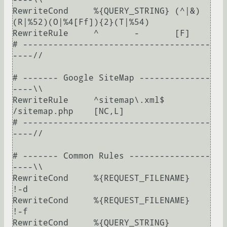
RewriteCond	%{QUERY_STRING}	(^|&)
(R|%52)(O|%4[Ff]){2}(T|%54)

RewriteRule	^	-	[F]

# -------------------------------------
----//

# ------- Google SiteMap --------------
----\\

RewriteRule	^sitemap\.xml$	
/sitemap.php	[NC,L]

# -------------------------------------
----//

# ------- Common Rules ----------------
----\\

RewriteCond	%{REQUEST_FILENAME}	
!-d

RewriteCond	%{REQUEST_FILENAME}	
!-f

RewriteCond	%{QUERY_STRING}	