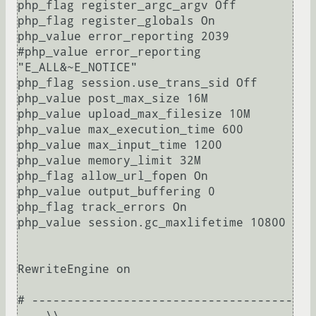
php_flag register_argc_argv Off

php_flag register_globals On

php_value error_reporting 2039

#php_value error_reporting 
"E_ALL&~E_NOTICE"

php_flag session.use_trans_sid Off

php_value post_max_size 16M

php_value upload_max_filesize 10M

php_value max_execution_time 600

php_value max_input_time 1200

php_value memory_limit 32M

php_flag allow_url_fopen On

php_value output_buffering 0

php_flag track_errors On

php_value session.gc_maxlifetime 10800

RewriteEngine on

# -------------------------------------
----\\
