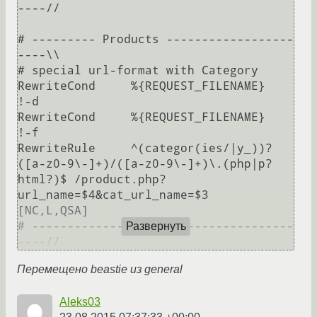
----//

# --------- Products ------------------
----\\

# special url-format with Category

RewriteCond	%{REQUEST_FILENAME}	
!-d

RewriteCond	%{REQUEST_FILENAME}	
!-f

RewriteRule	^(categor(ies/|y_))?
([a-z0-9\-]+)/([a-z0-9\-]+)\.(php|p?
html?)$	/product.php?
url_name=$4&cat_url_name=$3	
[NC,L,QSA]

# -------------------------------------
Развернуть
Перемещено beastie из general
Aleks03