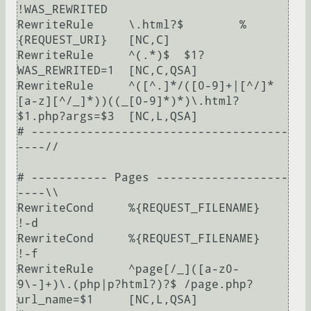
!WAS_REWRITED

RewriteRule	\.html?$	%
{REQUEST_URI}	[NC,C]

RewriteRule	^(.*)$	$1?
WAS_REWRITED=1	[NC,C,QSA]

RewriteRule	^([^.]*/([0-9]+|[^/]*
[a-z][^/_]*))((_[0-9]*)*)\.html?	
$1.php?args=$3	[NC,L,QSA]

# -------------------------------------
----//

# ----------- Pages -------------------
----\\

RewriteCond	%{REQUEST_FILENAME}	
!-d

RewriteCond	%{REQUEST_FILENAME}	
!-f

RewriteRule	^page[/_]([a-z0-
9\-]+)\.(php|p?html?)?$	/page.php?
url_name=$1	[NC,L,QSA]
