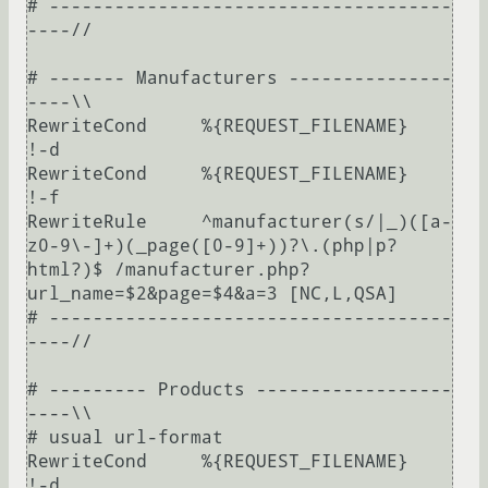
# -------------------------------------
----//

# ------- Manufacturers ---------------
----\\

RewriteCond	%{REQUEST_FILENAME}	
!-d

RewriteCond	%{REQUEST_FILENAME}	
!-f

RewriteRule	^manufacturer(s/|_)([a-
z0-9\-]+)(_page([0-9]+))?\.(php|p?
html?)$	/manufacturer.php?
url_name=$2&page=$4&a=3	[NC,L,QSA]

# -------------------------------------
----//

# --------- Products ------------------
----\\

# usual url-format

RewriteCond	%{REQUEST_FILENAME}	
!-d
