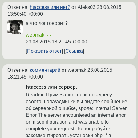
Ответ на:
htaccess или нет?
от Aleks03
23.08.2015
13:50:40 +00:00
а что лог говорит?
webmak
★★
23.08.2015 18:21:45 +00:00
Показать ответ
Ссылка
Ответ на:
комментарий
от webmak
23.08.2015
18:21:45 +00:00
htaccess или сервер.
Readme:Примечание: если по адресу
своего шопа/админки вы видете сообщение
об серверной ошибке, вроде: Internal Server
Error The server encountered an internal error
or misconfiguration and was unable to
complete your request. То попробуйте
закомментировать установки php_* в