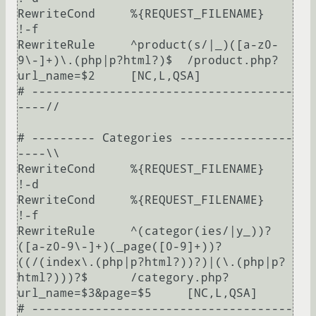
RewriteCond	%{REQUEST_FILENAME}	
!-f

RewriteRule	^product(s/|_)([a-z0-
9\-]+)\.(php|p?html?)$	/product.php?
url_name=$2	[NC,L,QSA]

# -------------------------------------
----//

# --------- Categories ----------------
----\\

RewriteCond	%{REQUEST_FILENAME}	
!-d

RewriteCond	%{REQUEST_FILENAME}	
!-f

RewriteRule	^(categor(ies/|y_))?
([a-z0-9\-]+)(_page([0-9]+))?
((/(index\.(php|p?html?))?)|(\.(php|p?
html?)))?$	/category.php?
url_name=$3&page=$5	[NC,L,QSA]

# -------------------------------------