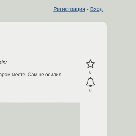
Регистрация
-
Вход
ain/
0
таром месте. Сам не осилил
0