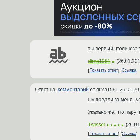
ты первый чтоли юзаю
dima1981
(
26.01.201
★
Показать ответ
Ссылка
Ответ на:
комментарий
от dima1981
26.01.20
Ну погугли за меня. Х
Указано же, что пару 
Twissel
(
26.01
★★★★★
Показать ответ
Ссылка