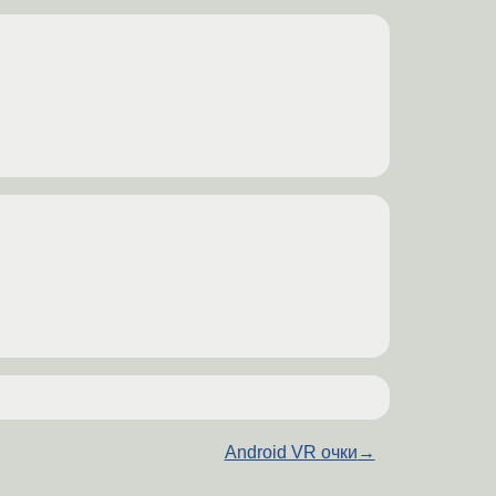
Android VR очки
→