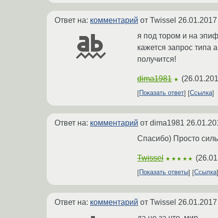
Ответ на:
комментарий
от Twissel
26.01.2017
я под тором и на эпиф
кажется запрос типа a
получится!
dima1981
(
26.01.201
★
Показать ответ
Ссылка
Ответ на:
комментарий
от dima1981
26.01.20
Спасибо) Просто силы 
Twissel
(
26.01
★★★★★
Показать ответы
Ссылка
Ответ на:
комментарий
от Twissel
26.01.2017
да не за что, мир.