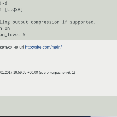
-d

1 [L,QSA]

ling output compression if supported.

 On

аться на url
http://site.com/main/
.01.2017 19:59:35 +00:00
(всего исправлений: 1)