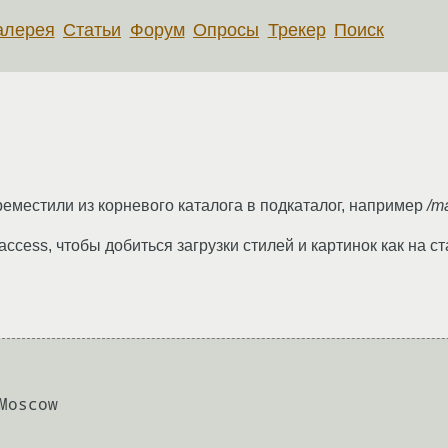
алерея
Статьи
Форум
Опросы
Трекер
Поиск
ереместили из корневого каталога в подкаталог, например
/m
access, чтобы добиться загрузки стилей и картинок как на с
oscow
