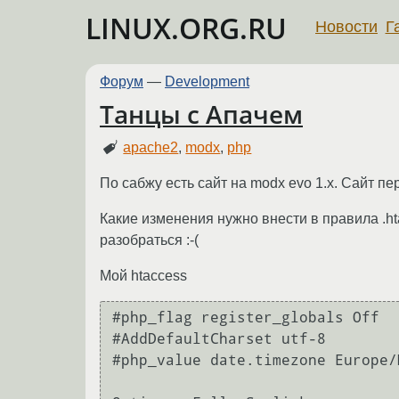
LINUX.ORG.RU
Новости
Г
Форум
—
Development
Танцы с Апачем
apache2
,
modx
,
php
По сабжу есть сайт на modx evo 1.x. Сайт п
Какие изменения нужно внести в правила .ht
разобраться :-(
Мой htaccess
#php_flag register_globals Off

#AddDefaultCharset utf-8

#php_value date.timezone Europe/M