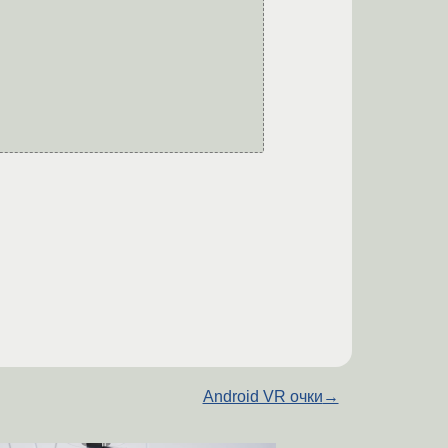
Android VR очки
→