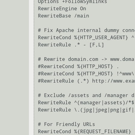
Options +FollowSymlinks

RewriteEngine On

RewriteBase /main

# Fix Apache internal dummy conn
RewriteCond %{HTTP_USER_AGENT} ^
RewriteRule .* - [F,L]

# Rewrite domain.com -> www.doma
#RewriteCond %{HTTP_HOST} .

#RewriteCond %{HTTP_HOST} !^www\
#RewriteRule (.*) http://www.exa
# Exclude /assets and /manager d
RewriteRule ^(manager|assets)/*$ 
RewriteRule \.(jpg|jpeg|png|gif|
# For Friendly URLs

RewriteCond %{REQUEST_FILENAME} !