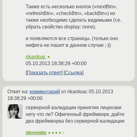
Также есть несколько кнопок («nextBtn»,
«refreshBtn», «checkBtn», «backBtn») их
также необходимо сделать видимыми (т.е.
убрать свойство display: none).
и появляются все страницы. (только оно
нифига не пашет в данном случае ;-))
rikardoac
★
05.10.2013 18:38:29 +00:00
Показать ответ
Ссылка
Ответ на:
комментарий
от rikardoac
05.10.2013
18:38:29 +00:00
серверной валидации принятия лицензии
нету что ли? Офигенный фреймворк, дайте
два фреймворка без серверной валидации
stevejobs
★★★★☆