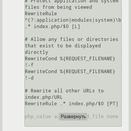
# Protect application and system 
files from being viewed

RewriteRule 
^(?:application|modules|system)\b
.* index.php/$0 [L]

# Allow any files or directories 
that exist to be displayed 
directly

RewriteCond %{REQUEST_FILENAME} 
!-f

RewriteCond %{REQUEST_FILENAME} 
!-d

# Rewrite all other URLs to 
index.php/URL

RewriteRule .* index.php/$0 [PT]

php_value auto_prepend_file none

Развернуть