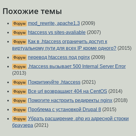
Похожие темы
mod_rewrite, apache1.3
(2009)
Форум
htaccess vs sites-avaliable
(2007)
Форум
Как в .htaccess ограничить доступ к
Форум
виртуальному пути для всех IP кроме одного?
(2015)
перевод htaccess под nginx
(2009)
Форум
.htaccess вызывает 500 Internal Server Error
Форум
(2013)
Покритикуйте .htaccess
(2021)
Форум
Все url возвращают 404 на CentOS
(2014)
Форум
Помогите настроить редиректы nginx
(2018)
Форум
Проблема с установкой Drupal 8
(2015)
Форум
Убрать расширение .php из адресной строки
Форум
браузера
(2021)