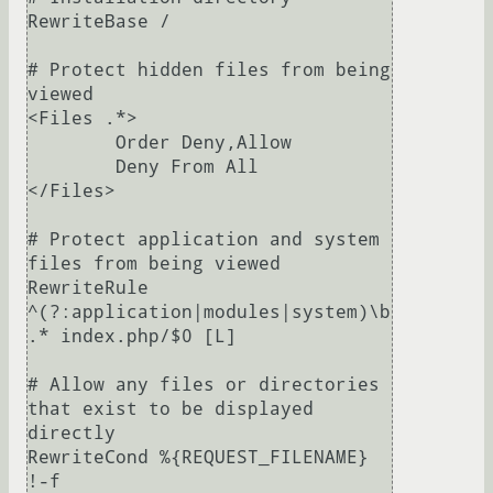
RewriteBase /

# Protect hidden files from being 
viewed

<Files .*>

	Order Deny,Allow

	Deny From All

</Files>

# Protect application and system 
files from being viewed

RewriteRule 
^(?:application|modules|system)\b
.* index.php/$0 [L]

# Allow any files or directories 
that exist to be displayed 
directly

RewriteCond %{REQUEST_FILENAME} 
!-f
