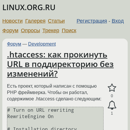
LINUX.ORG.RU
Новости
Галерея
Статьи
Регистрация
-
Вход
Форум
Опросы
Трекер
Поиск
Форум
—
Development
.htaccess: как прокинуть
URL в поддиректорию без
изменений?
Есть проект, который написан с помощью
PHP фреймверка. Чтобы он работал,
0
содержимое .htaccess сделано следующим:
# Turn on URL rewriting

1
RewriteEngine On

# Installation directory
