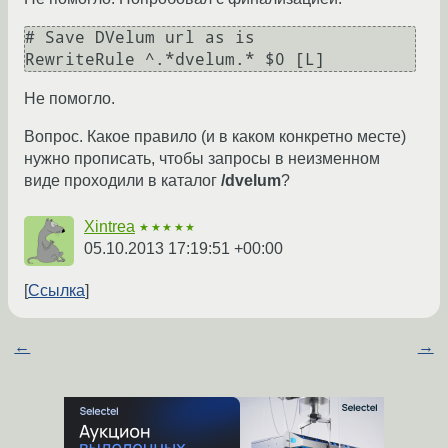
# Save DVelum url as is

RewriteRule ^.*dvelum.* $0 [L]
Не помогло.
Вопрос. Какое правило (и в каком конкретно месте)
нужно прописать, чтобы запросы в неизменном
виде проходили в каталог
/dvelum
?
Xintrea
★★★★★
05.10.2013 17:19:51 +00:00
Ссылка
←
→