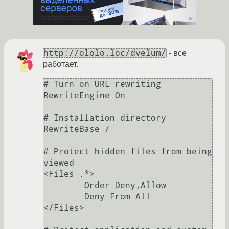
http://ololo.loc/dvelum/
- все
работает.
# Turn on URL rewriting

RewriteEngine On

# Installation directory

RewriteBase /

# Protect hidden files from being 
viewed

<Files .*>

	Order Deny,Allow

	Deny From All

</Files>
