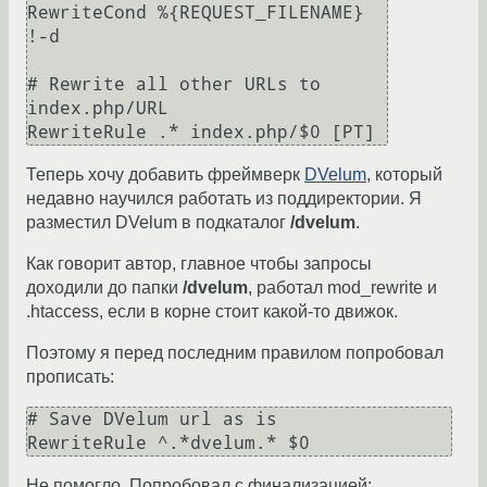
RewriteCond %{REQUEST_FILENAME} 
!-d

# Rewrite all other URLs to 
index.php/URL

RewriteRule .* index.php/$0 [PT]
Теперь хочу добавить фреймверк
DVelum
, который
недавно научился работать из поддиректории. Я
разместил DVelum в подкаталог
/dvelum
.
Как говорит автор, главное чтобы запросы
доходили до папки
/dvelum
, работал mod_rewrite и
.htaccess, если в корне стоит какой-то движок.
Поэтому я перед последним правилом попробовал
прописать:
# Save DVelum url as is

RewriteRule ^.*dvelum.* $0
Не помогло. Попробовал с финализацией: