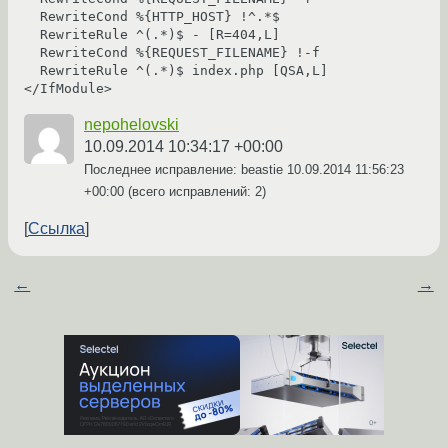
  RewriteCond %{HTTP_HOST} !^.*$

  RewriteRule ^(.*)$ - [R=404,L]

  RewriteCond %{REQUEST_FILENAME} !-f

  RewriteRule ^(.*)$ index.php [QSA,L]

nepohelovski
10.09.2014 10:34:17 +00:00
Последнее исправление: beastie
10.09.2014 11:56:23
+00:00
(всего исправлений: 2)
Ссылка
←
→