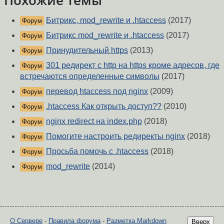
Похожие темы
Битрикс, mod_rewrite и .htaccess
(2017)
Форум
Битрикс mod_rewrite и .htaccess
(2017)
Форум
Принудительный https
(2013)
Форум
301 редирект с http на https кроме адресов, где
Форум
встречаются определенные символы
(2017)
перевод htaccess под nginx
(2009)
Форум
.htaccess Как открыть доступ??
(2010)
Форум
nginx redirect на index.php
(2018)
Форум
Помогите настроить редиректы nginx
(2018)
Форум
Просьба помочь с .htaccess
(2018)
Форум
mod_rewrite
(2014)
Форум
О Сервере
-
Правила форума
-
Разметка Markdown
Вверх