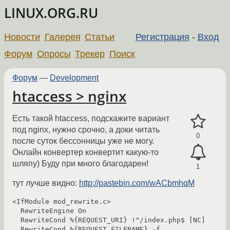
LINUX.ORG.RU
Новости
Галерея
Статьи
Регистрация
-
Вход
Форум
Опросы
Трекер
Поиск
Форум
—
Development
htaccess > nginx
Есть такой htaccess, подскажите вариант
под nginx, нужно срочно, а доки читать
0
после суток бессонницы уже не могу.
Онлайн конвертер конвертит какую-то
шляпу) Буду при много благодарен!
1
тут лучше видно:
http://pastebin.com/wACbmhqM
<IfModule mod_rewrite.c>

  RewriteEngine On

  RewriteCond %{REQUEST_URI} !^/index.php$ [NC]

  RewriteCond %{REQUEST_FILENAME} -f
