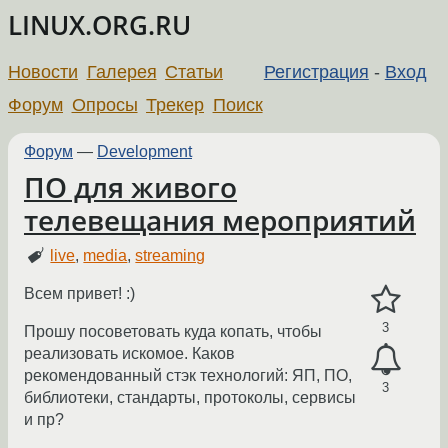
LINUX.ORG.RU
Новости
Галерея
Статьи
Регистрация
-
Вход
Форум
Опросы
Трекер
Поиск
Форум
—
Development
ПО для живого
телевещания мероприятий
live
,
media
,
streaming
Всем привет! :)
3
Прошу посоветовать куда копать, чтобы
реализовать искомое. Каков
рекомендованный стэк технологий: ЯП, ПО,
3
библиотеки, стандарты, протоколы, сервисы
и пр?