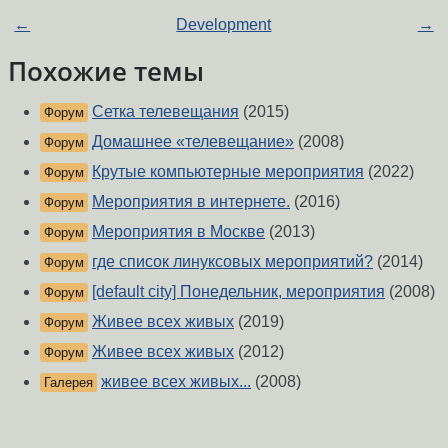
←
Development
→
Похожие темы
Сетка телевещания
(2015)
Форум
Домашнее «телевещание»
(2008)
Форум
Крутые компьютерные мероприятия
(2022)
Форум
Мероприятия в интернете.
(2016)
Форум
Мероприятия в Москве
(2013)
Форум
где список линуксовых мероприятий?
(2014)
Форум
[default city] Понедельник, мероприятия
(2008)
Форум
Живее всех живых
(2019)
Форум
Живее всех живых
(2012)
Форум
живее всех живых...
(2008)
Галерея