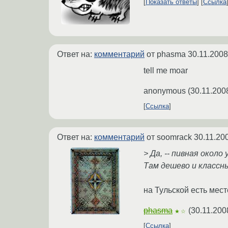
Показать ответы
Ссылка
Ответ на:
комментарий
от phasma
30.11.2008
tell me moar
anonymous
(
30.11.200
Ссылка
Ответ на:
комментарий
от soomrack
30.11.20
> Да, -- пивная окол
Там дешево и классн
на Тульской есть мест
phasma
(
30.11.200
★☆
Ссылка