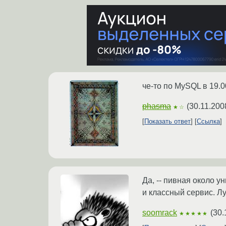
че-то по MySQL в 19.0
phasma
(
30.11.200
★☆
Показать ответ
Ссылка
Да, -- пивная около у
и классный сервис. Л
soomrack
(
30.
★★★★★