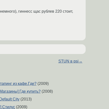
емного), гиннесс щас рублев 220 стоит,
STUN в psi
→
артапинг из кафе.Где?
(2009)
Магазины] Где купить?
(2008)
efault City
(2013)
ty] Стилус
(2009)