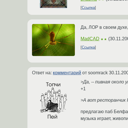
Ссылка
Да, ЛОР в своем духе
MadCAD
(
30.11.20
★★
Ссылка
Ответ на:
комментарий
от soomrack
30.11.20
>Да, -- пивная около
+1
>А вот ресторанчик 
предлагаю паб Белфас
музыка играет, живоп