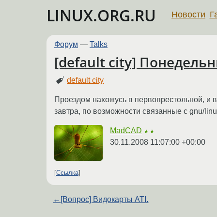
LINUX.ORG.RU
Новости
Г
Форум
—
Talks
[default city] Понедел
default city
Проездом нахожусь в первопрестольной, и в
завтра, по возможности связанные с gnu/li
MadCAD
★★
30.11.2008 11:07:00 +00:00
Ссылка
←
[Вопрос] Видокарты ATI.