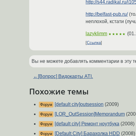
http://s44.radikal.ru/i
http://belfast-pub.ru/
(то
неплохой, кстати (луч
lazyklimm
(
01.
★★★★★
Ссылка
Вы не можете добавлять комментарии в эту т
←
[Вопрос] Видокарты ATI.
Похожие темы
[default city]outsession
(2009)
Форум
[LOR_OutSession]Memorandum
(200
Форум
[default city] Ремонт ноутбука
(2008)
Форум
[Default City] Барахолка HDD
(2008)
Форум