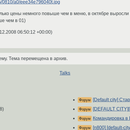
105/0810/a0/eee34e796040t.jpg
лько цены немного повыше чем в меню, в октябре выросли н
ше чем в 01)
12.2008 06:50:12 +00:00
)
ему. Тема перемещена в архив.
Talks
[Default city] Ст
Форум
8)
[DEFAULT CITY][
Форум
Командировка в D
Форум
[n800] [default-ci
Форум