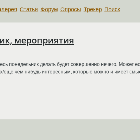
алерея
Статьи
Форум
Опросы
Трекер
Поиск
ьник, мероприятия
есь понедельник делать будет совершенно нечего. Может ес
nux/еще чем нибудь интересным, которые можно и имеет смы