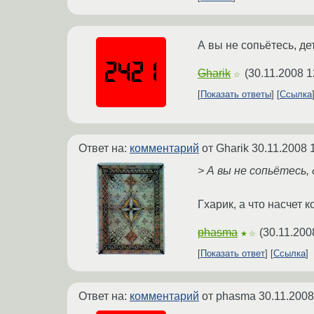
А вы не сопьётесь, де
Gharik
(
30.11.2008 1
☆
Показать ответы
Ссылка
Ответ на:
комментарий
от Gharik
30.11.2008 
> А вы не сопьётесь,
Гхарик, а что насчет к
phasma
(
30.11.200
★☆
Показать ответ
Ссылка
Ответ на:
комментарий
от phasma
30.11.2008