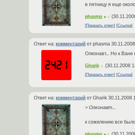
в пятницу я еще окол
phasma
(
30.11.200
★☆
Показать ответ
Ссылка
Ответ на:
комментарий
от phasma
30.11.2008
Олконавт... Но к Ване
Gharik
(
30.11.2008 1
☆
Показать ответ
Ссылка
Ответ на:
комментарий
от Gharik
30.11.2008 
> Олконавт...
к сожелению все было
phasma
(
30.11.200
★☆