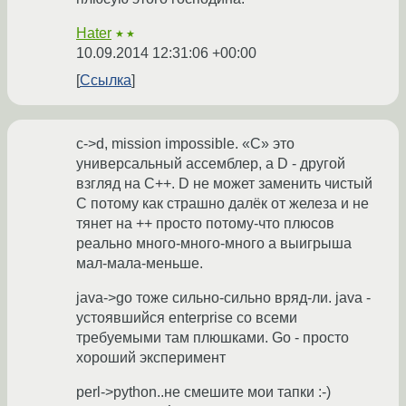
Hater
★★
10.09.2014 12:31:06 +00:00
Ссылка
c->d, mission impossible. «С» это
универсальный ассемблер, а D - другой
взгляд на C++. D не может заменить чистый
С потому как страшно далёк от железа и не
тянет на ++ просто потому-что плюсов
реально много-много-много а выигрыша
мал-мала-меньше.
java->go тоже сильно-сильно вряд-ли. java -
устоявшийся enterprise со всеми
требуемыми там плюшками. Go - просто
хороший экcперимент
perl->python..не смешите мои тапки :-)