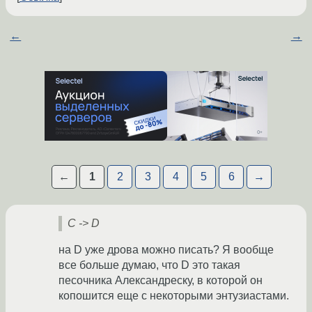
←
→
←
1
2
3
4
5
6
→
C -> D
на D уже дрова можно писать? Я вообще
все больше думаю, что D это такая
песочника Александреску, в которой он
копошится еще с некоторыми энтузиастами.