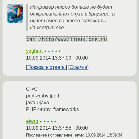
Например никто больше не будет
открывать linux.org.ru в браузере, а
будет вместо этого запускать
linux.org.ru.exe
cat /http/www/linux.org.ru
yoghurt
★★★★★
10.09.2014 13:37:09 +00:00
Показать ответы
Ссылка
C->C
perl->ruby||perl
java->java
PHP->ruby_frameworks
etwrq
★★★★★
10.09.2014 13:37:55 +00:00
Последнее исправление: etwrq
10.09.2014 13:39:34