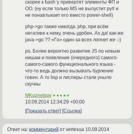
скорее к bash`у привертят элементы ФП и
ОО. (ну если только MS не выпустит py# и
не понавтыкает его вместо power-shell)
php->go также никогда. php, при всём
негативе к нему, очень удобен. Ах да! как-же
java->go ?? «Го» один-за-всех лопнет же :-)
ps. Более вероятно развитие JS по новым
нишам и появление (очередного) самого-
самого-самого функционального языка -
что-то ведь должно вызывать бурление
говен. А то lisp и лисперы стали уныло
скучны
MKuznetsov
★★★★★
10.09.2014 12:34:29 +00:00
Показать ответ
Ссылка
Ответ на:
комментарий
от vertexua
10.09.2014