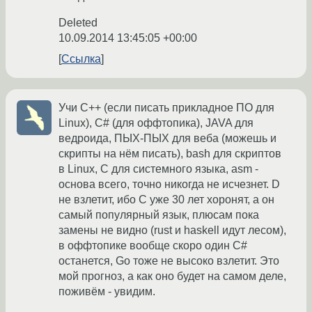
Deleted
10.09.2014 13:45:05 +00:00
Ссылка
Учи C++ (если писать прикладное ПО для
Linux), C# (для оффтопика), JAVA для
ведроида, ПЫХ-ПЫХ для веба (можешь и
скрипты на нём писать), bash для скриптов
в Linux, C для системного языка, asm -
основа всего, точно никогда не исчезнет. D
не взлетит, ибо C уже 30 лет хоронят, а он
самый популярный язык, плюсам пока
замены не видно (rust и haskell идут лесом),
в оффтопике вообще скоро один C#
останется, Go тоже не высоко взлетит. Это
мой прогноз, а как оно будет на самом деле,
поживём - увидим.