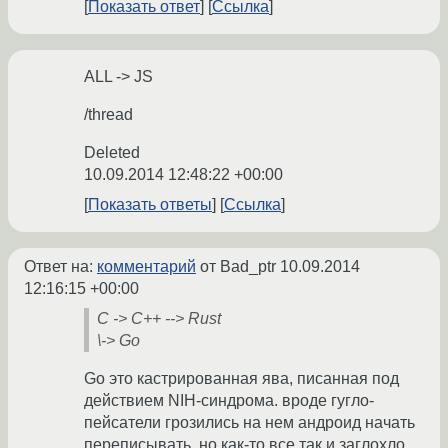
Показать ответ
Ссылка
ALL -> JS
/thread
Deleted
10.09.2014 12:48:22 +00:00
Показать ответы
Ссылка
Ответ на:
комментарий
от Bad_ptr
10.09.2014
12:16:15 +00:00
C -> C++ --> Rust
\-> Go
Go это кастрированная ява, писанная под
действием NIH-синдрома. вроде гугло-
пейсатели грозились на нем андроид начать
переписывать, но как-то все так и заглохло