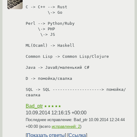
C -> C++ --> Rust
         \-> Go
Perl --> Python/Ruby
     \-> PHP
      \-> JS
ML(Ocaml) -> Haskell
Common Lisp -> Common Lisp/Clojure
Java -> Java8/маленький C#
D -> помойка/свалка
SQL -> SQL --------------------> помойка/
свалка
Bad_ptr
★★★★★
10.09.2014 12:16:15 +00:00
Последнее исправление: Bad_ptr
10.09.2014 12:24:44
+00:00
(всего
исправлений: 2
)
Показать ответы
Ссылка