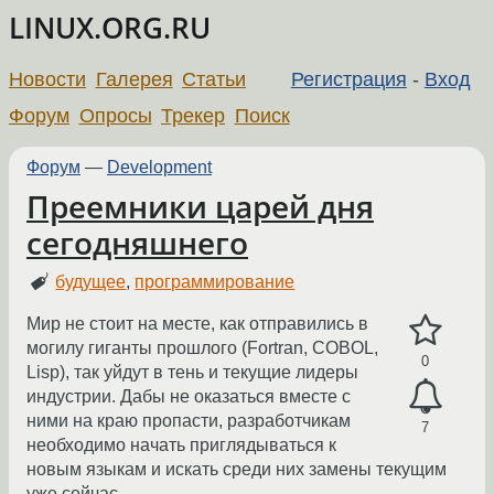
LINUX.ORG.RU
Новости
Галерея
Статьи
Регистрация
-
Вход
Форум
Опросы
Трекер
Поиск
Форум
—
Development
Преемники царей дня
сегодняшнего
будущее
,
программирование
Мир не стоит на месте, как отправились в
могилу гиганты прошлого (Fortran, COBOL,
0
Lisp), так уйдут в тень и текущие лидеры
индустрии. Дабы не оказаться вместе с
ними на краю пропасти, разработчикам
7
необходимо начать приглядываться к
новым языкам и искать среди них замены текущим
уже сейчас.