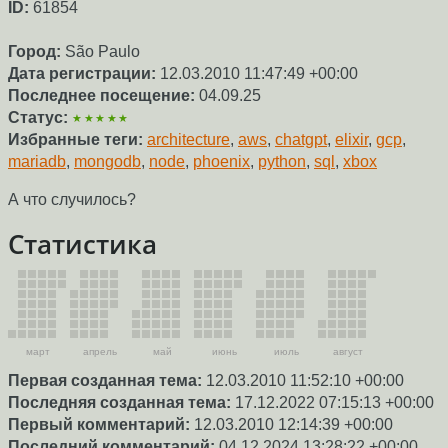
ID:
61854
Город:
São Paulo
Дата регистрации:
12.03.2010 11:47:49 +00:00
Последнее посещение:
04.09.25
Статус:
★★★★★
Избранные теги:
architecture
,
aws
,
chatgpt
,
elixir
,
gcp
,
mariadb
,
mongodb
,
node
,
phoenix
,
python
,
sql
,
xbox
А что случилось?
Статистика
март
апрель
май
июнь
июль
август
Первая созданная тема:
12.03.2010 11:52:10 +00:00
Последняя созданная тема:
17.12.2022 07:15:13 +00:00
Первый комментарий:
12.03.2010 12:14:39 +00:00
Последний комментарий:
04.12.2024 13:28:22 +00:00