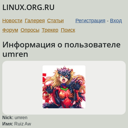
LINUX.ORG.RU
Новости
Галерея
Статьи
Регистрация
-
Вход
Форум
Опросы
Трекер
Поиск
Информация о пользователе
umren
Nick:
umren
Имя:
Ruiz Aw