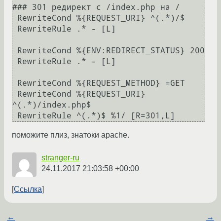
### 301 редирект с /index.php на /

 RewriteCond %{REQUEST_URI} ^(.*)/$

 RewriteRule .* - [L]

 RewriteCond %{ENV:REDIRECT_STATUS} 200

 RewriteRule .* - [L]

 RewriteCond %{REQUEST_METHOD} =GET

 RewriteCond %{REQUEST_URI} 
^(.*)/index.php$

поможите плиз, знатоки apache.
stranger-ru
24.11.2017 21:03:58 +00:00
Ссылка
←
→