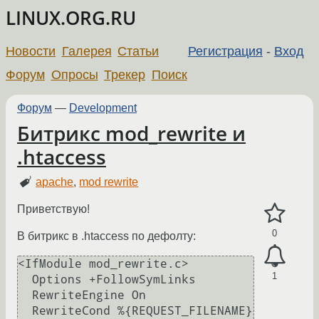
LINUX.ORG.RU
Новости
Галерея
Статьи
Регистрация
-
Вход
Форум
Опросы
Трекер
Поиск
Форум
—
Development
Битрикс mod_rewrite и
.htaccess
apache
,
mod rewrite
Приветствую!
0
В битрикс в .htaccess по дефолту:
<IfModule mod_rewrite.c>

1
  Options +FollowSymLinks

  RewriteEngine On

  RewriteCond %{REQUEST_FILENAME} 