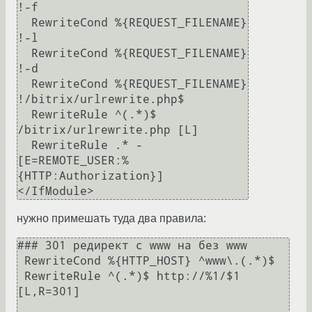
!-f

  RewriteCond %{REQUEST_FILENAME} 
!-l

  RewriteCond %{REQUEST_FILENAME} 
!-d

  RewriteCond %{REQUEST_FILENAME} 
!/bitrix/urlrewrite.php$

  RewriteRule ^(.*)$ 
/bitrix/urlrewrite.php [L]

  RewriteRule .* - 
[E=REMOTE_USER:%
{HTTP:Authorization}]

нужно примешать туда два правила:
### 301 редирект с www на без www

 RewriteCond %{HTTP_HOST} ^www\.(.*)$

 RewriteRule ^(.*)$ http://%1/$1 
[L,R=301]
