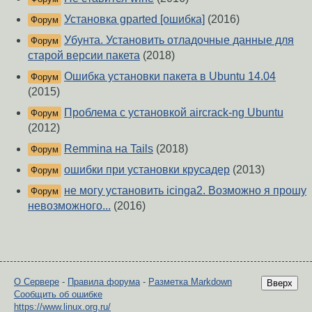
Установка gparted [ошибка]
(2016)
Форум
Убунта. Установить отладочные данные для
Форум
старой версии пакета
(2018)
Ошибка установки пакета в Ubuntu 14.04
Форум
(2015)
Проблема с установкой aircrack-ng Ubuntu
Форум
(2012)
Remmina на Tails
(2018)
Форум
ошибки при установки крусадер
(2013)
Форум
не могу установить icinga2. Возможно я прошу
Форум
невозможного...
(2016)
О Сервере
-
Правила форума
-
Разметка Markdown
Вверх
Сообщить об ошибке
https://www.linux.org.ru/