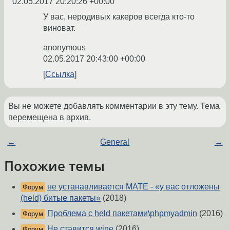
02.05.2017 20:20:26 +00:00
У вас, неродивых какеров всегда кто-то
виноват.
anonymous
02.05.2017 20:43:00 +00:00
Ссылка
Вы не можете добавлять комментарии в эту тему. Тема
перемещена в архив.
←
General
→
Похожие темы
не устанавливается МАТЕ - «у вас отложены
Форум
(held) битые пакеты»
(2018)
Проблема с held пакетами\phpmyadmin
(2016)
Форум
Не ставится wine
(2016)
Форум