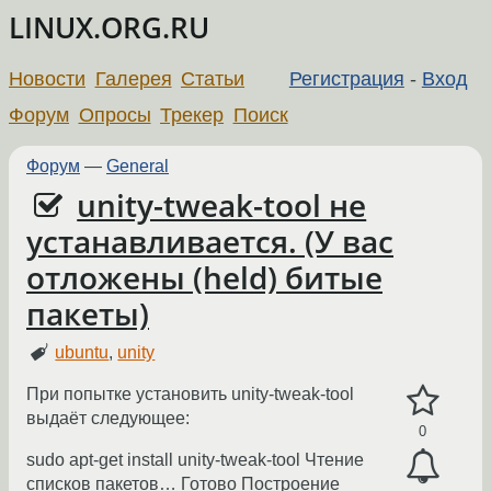
LINUX.ORG.RU
Новости
Галерея
Статьи
Регистрация
-
Вход
Форум
Опросы
Трекер
Поиск
Форум
—
General
unity-tweak-tool не
устанавливается. (У вас
отложены (held) битые
пакеты)
ubuntu
,
unity
При попытке установить unity-tweak-tool
выдаёт следующее:
0
sudo apt-get install unity-tweak-tool Чтение
списков пакетов… Готово Построение