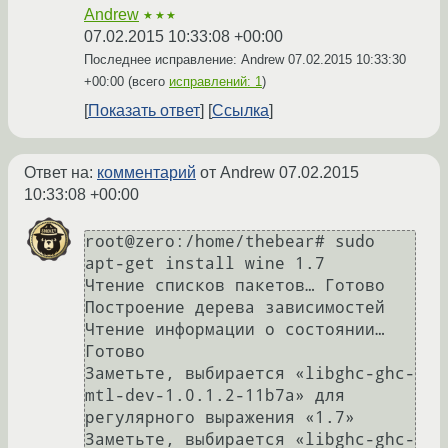
Andrew
★★★
07.02.2015 10:33:08 +00:00
Последнее исправление: Andrew
07.02.2015 10:33:30
+00:00
(всего
исправлений: 1
)
Показать ответ
Ссылка
Ответ на:
комментарий
от Andrew
07.02.2015
10:33:08 +00:00
root@zero:/home/thebear# sudo 
apt-get install wine 1.7

Чтение списков пакетов… Готово

Построение дерева зависимостей       

Чтение информации о состоянии… 
Готово

Заметьте, выбирается «libghc-ghc-
mtl-dev-1.0.1.2-11b7a» для 
регулярного выражения «1.7»

Заметьте, выбирается «libghc-ghc-