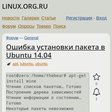
LINUX.ORG.RU
Новости
Галерея
Статьи
Регистрация
-
Вход
Форум
Опросы
Трекер
Поиск
Форум
—
General
Ошибка установки пакета в
Ubuntu 14.04
apt
,
lubuntu
,
ubuntu
root@zero:/home/thebear# apt-get 
install wine

0
Чтение списков пакетов… Готово

Построение дерева зависимостей       

Чтение информации о состоянии… 
1
Готово

Некоторые пакеты невозможно 