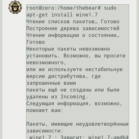
root@zero:/home/thebear# sudo 
apt-get install wine1.7

Чтение списков пакетов… Готово

Построение дерева зависимостей       

Чтение информации о состоянии… 
Готово

Некоторые пакеты невозможно 
установить. Возможно, вы просите 
невозможного,

или же используете нестабильную 
версию дистрибутива, где 
запрошенные вами

пакеты ещё не созданы или были 
удалены из Incoming.

Следующая информация, возможно, 
поможет вам:

Пакеты, имеющие неудовлетворённые 
зависимости:

 wine1.7 : Зависит: wine1.7-amd64 