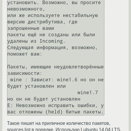
установить. Возможно, вы просите 
невозможного,

или же используете нестабильную 
версию дистрибутива, где 
запрошенные вами

пакеты ещё не созданы или были 
удалены из Incoming.

Следующая информация, возможно, 
поможет вам:

Пакеты, имеющие неудовлетворённые 
зависимости:

 wine : Зависит: wine1.6 но он не 
будет установлен или

                        wine1.7 
но он не будет установлен

E: Невозможно исправить ошибки, у 
вас отложены (held) битые пакеты.
Такое пишет на приличное количество пакетов,
sources.list в порядке. Использую Lubuntu 14.04 LTS.