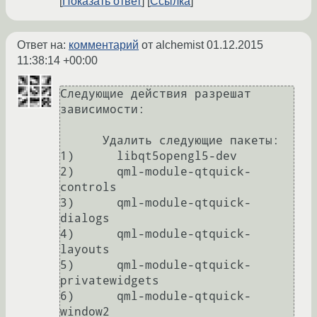
Показать ответ
Ссылка
Ответ на:
комментарий
от alchemist
01.12.2015
11:38:14 +00:00
Следующие действия разрешат 
зависимости:

      Удалить следующие пакеты:                                                                                                    

1)      libqt5opengl5-dev                                                                                                          

2)      qml-module-qtquick-
controls                                                                                                

3)      qml-module-qtquick-
dialogs                                                                                                 

4)      qml-module-qtquick-
layouts                                                                                                 

5)      qml-module-qtquick-
privatewidgets                                                                                          

6)      qml-module-qtquick-
window2                                                                                                 
