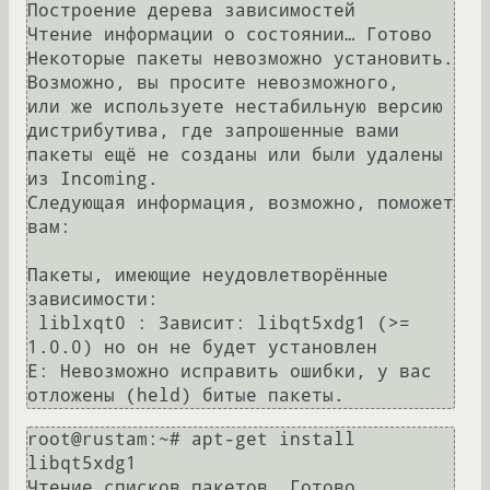
Построение дерева зависимостей       

Чтение информации о состоянии… Готово

Некоторые пакеты невозможно установить. 
Возможно, вы просите невозможного,

или же используете нестабильную версию 
дистрибутива, где запрошенные вами

пакеты ещё не созданы или были удалены 
из Incoming.

Следующая информация, возможно, поможет 
вам:

Пакеты, имеющие неудовлетворённые 
зависимости:

 liblxqt0 : Зависит: libqt5xdg1 (>= 
1.0.0) но он не будет установлен

E: Невозможно исправить ошибки, у вас 
root@rustam:~# apt-get install 
libqt5xdg1

Чтение списков пакетов… Готово
