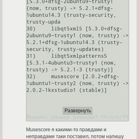
[5.3.0+dfsg-2ubuntu9~trusty1 
(now, trusty) -> 5.2.1+dfsg-
1ubuntu14.3 (trusty-security, 
trusty-upda

30)     libqt5xml5 [5.3.0+dfsg-
2ubuntu9~trusty1 (now, trusty) -> 
5.2.1+dfsg-1ubuntu14.3 (trusty-
security, trusty-updates)

31)     libqt5xmlpatterns5 
[5.3.1-4ubuntu3~trusty1 (now, 
trusty) -> 5.2.1-3 (trusty)]                                    

32)     musescore [2.0.2+dfsg-
1ubuntu1~trusty2 (now, trusty) -> 
2.0.2-1kxstudio1 (stable)]                               

Развернуть
Musescore я какими-то правдами и
неправдами таки поставил, потом напишу