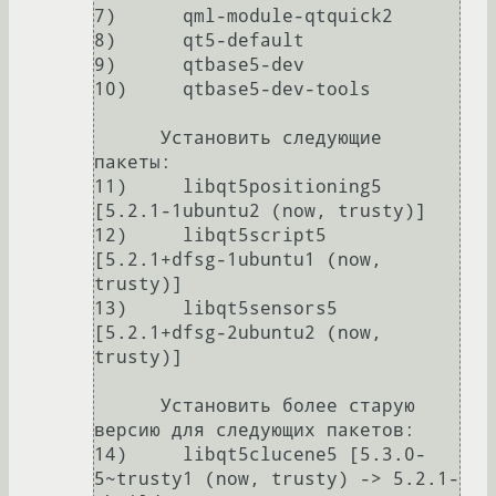
7)      qml-module-qtquick2                                                                                                        

8)      qt5-default                                                                                                                

9)      qtbase5-dev                                                                                                                

10)     qtbase5-dev-tools                                                                                                          

      Установить следующие 
пакеты:                                                                                                 

11)     libqt5positioning5 
[5.2.1-1ubuntu2 (now, trusty)]                                                                          

12)     libqt5script5 
[5.2.1+dfsg-1ubuntu1 (now, 
trusty)]                                                                          

13)     libqt5sensors5 
[5.2.1+dfsg-2ubuntu2 (now, 
trusty)]                                                                         

      Установить более старую 
версию для следующих пакетов:                                                                        

14)     libqt5clucene5 [5.3.0-
5~trusty1 (now, trusty) -> 5.2.1-