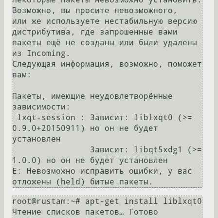
Возможно, вы просите невозможного,

или же используете нестабильную версию 
дистрибутива, где запрошенные вами

пакеты ещё не созданы или были удалены 
из Incoming.

Следующая информация, возможно, поможет 
вам:

Пакеты, имеющие неудовлетворённые 
зависимости:

 lxqt-session : Зависит: liblxqt0 (>= 
0.9.0+20150911) но он не будет 
установлен

                Зависит: libqt5xdg1 (>= 
1.0.0) но он не будет установлен

E: Невозможно исправить ошибки, у вас 
root@rustam:~# apt-get install liblxqt0

Чтение списков пакетов… Готово
