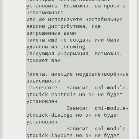
установить. Возможно, вы просите 
невозможного,

или же используете нестабильную 
версию дистрибутива, где 
запрошенные вами

пакеты ещё не созданы или были 
удалены из Incoming.

Следующая информация, возможно, 
поможет вам:

Пакеты, имеющие неудовлетворённые 
зависимости:

 musescore : Зависит: qml-module-
qtquick-controls но он не будет 
установлен

             Зависит: qml-module-
qtquick-dialogs но он не будет 
установлен

             Зависит: qml-module-
qtquick-layouts но он не будет 