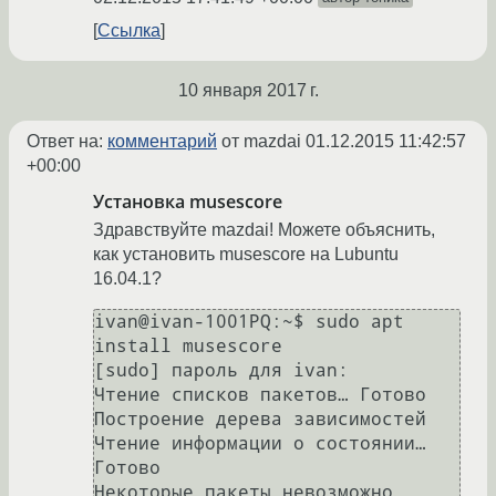
Ссылка
10 января 2017 г.
Ответ на:
комментарий
от mazdai
01.12.2015 11:42:57
+00:00
Установка musescore
Здравствуйте mazdai! Можете объяснить,
как установить musescore на Lubuntu
16.04.1?
ivan@ivan-1001PQ:~$ sudo apt 
install musescore

[sudo] пароль для ivan: 

Чтение списков пакетов… Готово

Построение дерева зависимостей       

Чтение информации о состоянии… 
Готово

Некоторые пакеты невозможно 