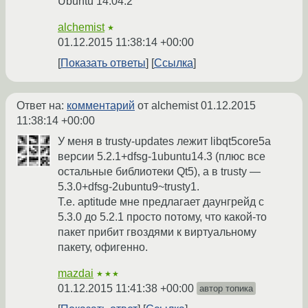
Ubuntu 14.04.2
alchemist
★
01.12.2015 11:38:14 +00:00
Показать ответы
Ссылка
Ответ на:
комментарий
от alchemist
01.12.2015
11:38:14 +00:00
У меня в trusty-updates лежит libqt5core5a
версии 5.2.1+dfsg-1ubuntu14.3 (плюс все
остальные библиотеки Qt5), а в trusty —
5.3.0+dfsg-2ubuntu9~trusty1.
Т.е. aptitude мне предлагает даунгрейд с
5.3.0 до 5.2.1 просто потому, что какой-то
пакет прибит гвоздями к виртуальному
пакету, офигенно.
mazdai
★★★
01.12.2015 11:41:38 +00:00
автор топика