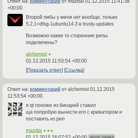
Ответ на:
комментарий
от mazdai
01.12.2015 11:41:38
+00:00
Второй либы у меня нет вообще, только
5.2.1+dfsg-1ubuntu14.3 в trusty-updates
Возможно какие то сторонние репы
подключены?
alchemist
★
01.12.2015 11:53:54 +00:00
Показать ответ
Ссылка
Ответ на:
комментарий
от alchemist
01.12.2015
11:53:54 +00:00
я qt похоже из бинарей ставил
ща попробую вынести его с криватором и
поставить из реп
mazdai
★★★
01.12.2015 16:07:52 +00:00
автор топика