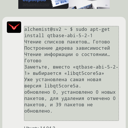
alchemist@sv2 ~ $ sudo apt-get 
install qtbase-abi-5-2-1

Чтение списков пакетов… Готово

Построение дерева зависимостей       

Чтение информации о состоянии… 
Готово

Заметьте, вместо «qtbase-abi-5-2-
1» выбирается «libqt5core5a»

Уже установлена самая новая 
версия libqt5core5a.

обновлено 0, установлено 0 новых 
пакетов, для удаления отмечено 0 
пакетов, и 39 пакетов не 
обновлено.
