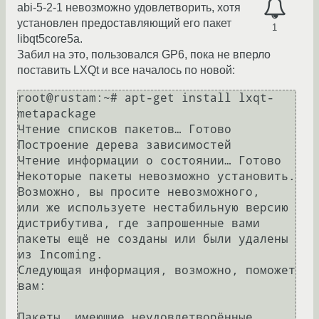
abi-5-2-1 невозможно удовлетворить, хотя
установлен предоставляющий его пакет
1
libqt5core5a.
Забил на это, пользовался GP6, пока не вперло
поставить LXQt и все началось по новой:
root@rustam:~# apt-get install lxqt-
metapackage 

Чтение списков пакетов… Готово

Построение дерева зависимостей       

Чтение информации о состоянии… Готово

Некоторые пакеты невозможно установить. 
Возможно, вы просите невозможного,

или же используете нестабильную версию 
дистрибутива, где запрошенные вами

пакеты ещё не созданы или были удалены 
из Incoming.

Следующая информация, возможно, поможет 
вам:

Пакеты, имеющие неудовлетворённые 