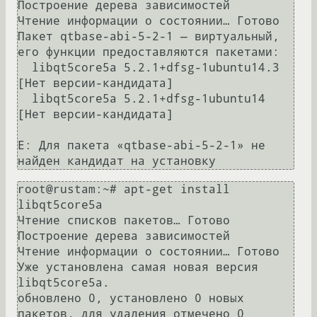
Построение дерева зависимостей       

Чтение информации о состоянии… Готово

Пакет qtbase-abi-5-2-1 — виртуальный, 
его функции предоставляются пакетами:

  libqt5core5a 5.2.1+dfsg-1ubuntu14.3 
[Нет версии-кандидата]

  libqt5core5a 5.2.1+dfsg-1ubuntu14 
[Нет версии-кандидата]

E: Для пакета «qtbase-abi-5-2-1» не 
root@rustam:~# apt-get install 
libqt5core5a 

Чтение списков пакетов… Готово

Построение дерева зависимостей       

Чтение информации о состоянии… Готово

Уже установлена самая новая версия 
libqt5core5a.

обновлено 0, установлено 0 новых 
пакетов, для удаления отмечено 0 