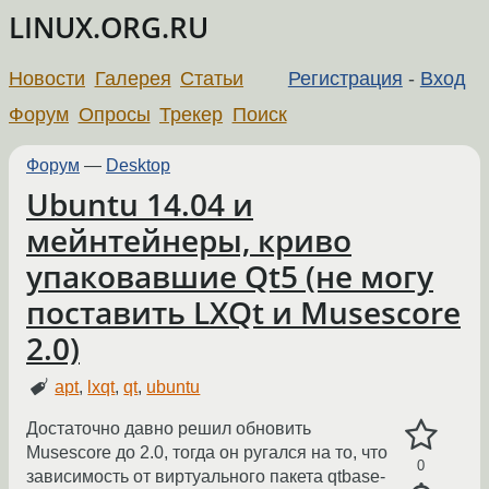
LINUX.ORG.RU
Новости
Галерея
Статьи
Регистрация
-
Вход
Форум
Опросы
Трекер
Поиск
Форум
—
Desktop
Ubuntu 14.04 и
мейнтейнеры, криво
упаковавшие Qt5 (не могу
поставить LXQt и Musescore
2.0)
apt
,
lxqt
,
qt
,
ubuntu
Достаточно давно решил обновить
Musescore до 2.0, тогда он ругался на то, что
0
зависимость от виртуального пакета qtbase-