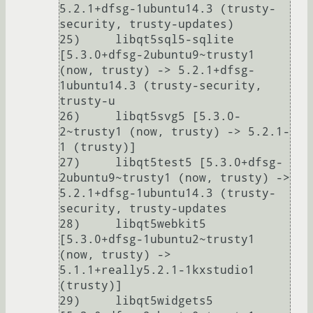
5.2.1+dfsg-1ubuntu14.3 (trusty-
security, trusty-updates)

25)     libqt5sql5-sqlite 
[5.3.0+dfsg-2ubuntu9~trusty1 
(now, trusty) -> 5.2.1+dfsg-
1ubuntu14.3 (trusty-security, 
trusty-u

26)     libqt5svg5 [5.3.0-
2~trusty1 (now, trusty) -> 5.2.1-
1 (trusty)]                                                   

27)     libqt5test5 [5.3.0+dfsg-
2ubuntu9~trusty1 (now, trusty) -> 
5.2.1+dfsg-1ubuntu14.3 (trusty-
security, trusty-updates

28)     libqt5webkit5 
[5.3.0+dfsg-1ubuntu2~trusty1 
(now, trusty) -> 
5.1.1+really5.2.1-1kxstudio1 
(trusty)]               

29)     libqt5widgets5 