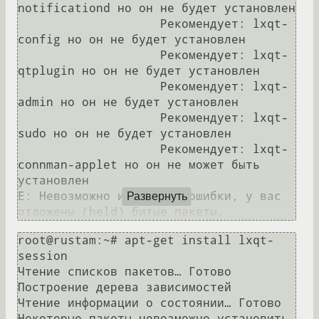
notificationd но он не будет установлен

                    Рекомендует: lxqt-
config но он не будет установлен

                    Рекомендует: lxqt-
qtplugin но он не будет установлен

                    Рекомендует: lxqt-
admin но он не будет установлен

                    Рекомендует: lxqt-
sudo но он не будет установлен

                    Рекомендует: lxqt-
connman-applet но он не может быть 
установлен

E: Невозможно исправить ошибки, у вас 
Развернуть
root@rustam:~# apt-get install lxqt-
session

Чтение списков пакетов… Готово

Построение дерева зависимостей       

Чтение информации о состоянии… Готово

Некоторые пакеты невозможно установить. 