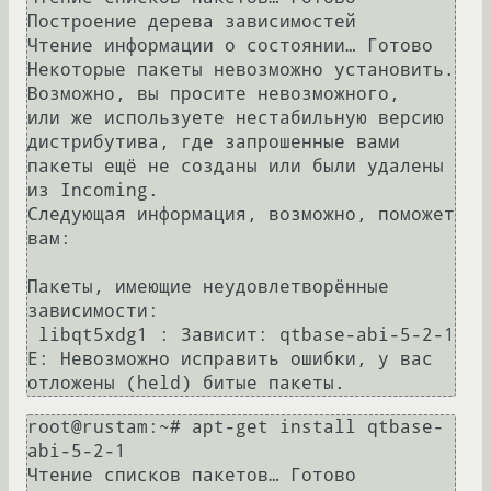
Построение дерева зависимостей       

Чтение информации о состоянии… Готово

Некоторые пакеты невозможно установить. 
Возможно, вы просите невозможного,

или же используете нестабильную версию 
дистрибутива, где запрошенные вами

пакеты ещё не созданы или были удалены 
из Incoming.

Следующая информация, возможно, поможет 
вам:

Пакеты, имеющие неудовлетворённые 
зависимости:

 libqt5xdg1 : Зависит: qtbase-abi-5-2-1

E: Невозможно исправить ошибки, у вас 
root@rustam:~# apt-get install qtbase-
abi-5-2-1

Чтение списков пакетов… Готово
