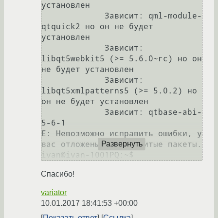
установлен

             Зависит: qml-module-
qtquick2 но он не будет 
установлен

             Зависит: 
libqt5webkit5 (>= 5.6.0~rc) но он 
не будет установлен

             Зависит: 
libqt5xmlpatterns5 (>= 5.0.2) но 
он не будет установлен

             Зависит: qtbase-abi-
5-6-1

E: Невозможно исправить ошибки, у 
вас отложены (held) битые пакеты.

Развернуть
Спасибо!
variator
10.01.2017 18:41:53 +00:00
Показать ответ
Ссылка